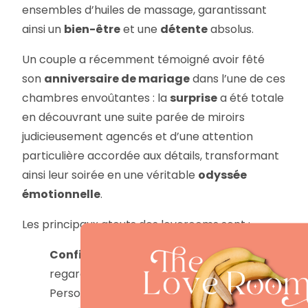
ensembles d’huiles de massage, garantissant
ainsi un
bien-être
et une
détente
absolus.
Un couple a récemment témoigné avoir fêté
son
anniversaire de mariage
dans l’une de ces
chambres envoûtantes : la
surprise
a été totale
en découvrant une suite parée de miroirs
judicieusement agencés et d’une attention
particulière accordée aux détails, transformant
ainsi leur soirée en une véritable
odyssée
émotionnelle
.
Les principaux atouts des loverooms sont :
Confidentialité
et
intimité
à l’abri des
regards.
Personnalisation et
passion
au cœur de