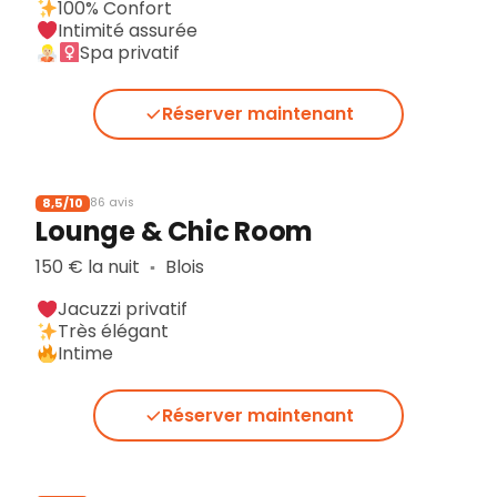
100% Confort
Intimité assurée
Spa privatif
Réserver maintenant
8,5/10
86 avis
Lounge & Chic Room
150 € la nuit
Blois
▪︎
Jacuzzi privatif
Très élégant
Intime
Réserver maintenant