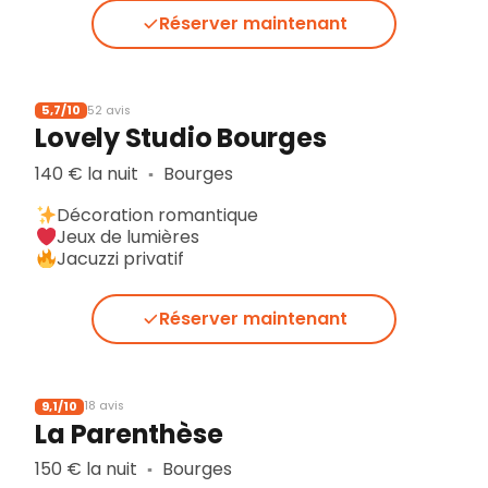
Réserver maintenant
5,7/10
52 avis
Lovely Studio Bourges
140 € la nuit
Bourges
▪︎
Décoration romantique
Jeux de lumières
Jacuzzi privatif
Réserver maintenant
9,1/10
18 avis
La Parenthèse
150 € la nuit
Bourges
▪︎