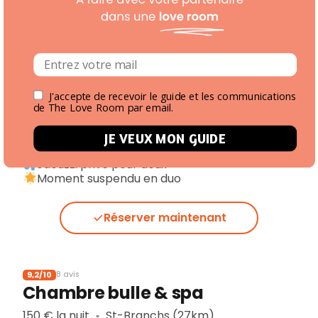
Réserver maintenant
7,4/10
34 avis
Nuit Magique Love Room
J'accepte de recevoir le guide et les communications
de The Love Room par email.
157 € la nuit
Vierzon
▪︎
JE VEUX MON GUIDE
Nuit magique en love-room
Jacuzzi privé pour deux
Moment suspendu en duo
Réserver maintenant
9,2/10
8 avis
Chambre bulle & spa
150 € la nuit
St-Branchs (27km)
▪︎