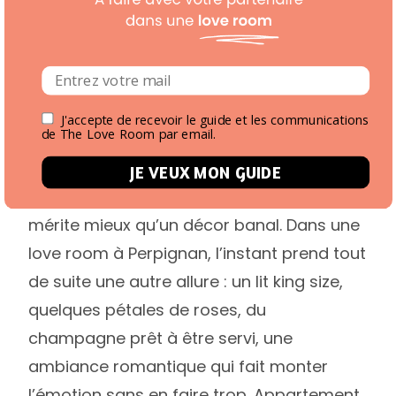
surtout du temps à deux.
5 occasions de réserver un
séjour loveroom
J'accepte de recevoir le guide et les communications
Pour votre demande en mariage ou en
de The Love Room par email.
PACS…
JE VEUX MON GUIDE
Une demande en mariage ou un PACS
mérite mieux qu’un décor banal. Dans une
love room à Perpignan, l’instant prend tout
de suite une autre allure : un lit king size,
quelques pétales de roses, du
champagne prêt à être servi, une
ambiance romantique qui fait monter
l’émotion sans en faire trop. Appartement