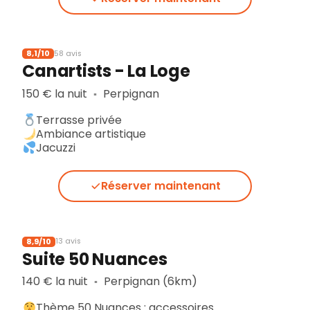
8,1/10
58 avis
Canartists - La Loge
150 € la nuit
Perpignan
▪︎
Terrasse privée
Ambiance artistique
Jacuzzi
Réserver maintenant
8,9/10
13 avis
Suite 50 Nuances
140 € la nuit
Perpignan (6km)
▪︎
Thème 50 Nuances : accessoires…