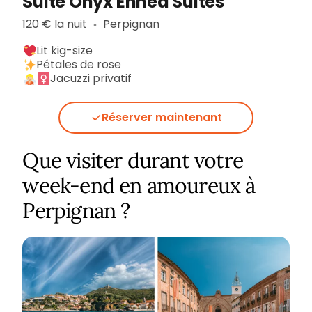
Suite Onyx Ennea Suites
120 € la nuit
Perpignan
▪︎
Lit kig-size
Pétales de rose
Jacuzzi privatif
Réserver maintenant
Que visiter durant votre
week-end en amoureux à
Perpignan ?