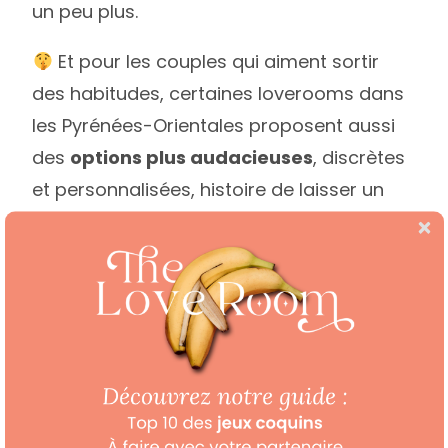
un peu plus.
Et pour les couples qui aiment sortir
des habitudes, certaines loverooms dans
les Pyrénées-Orientales proposent aussi
des
options plus audacieuses
, discrètes
et personnalisées, histoire de laisser un
peu plus de place à vos désirs.
Au centre de Perpignan, vers Rivesaltes,
près de Villeneuve-de-la-Raho ou dans un
appartement plus secret en Occitanie, ces
love rooms invitent à une vraie évasion
romantique. Le genre d’adresse où l’on
vient pour une nuit, et où l’on retrouve