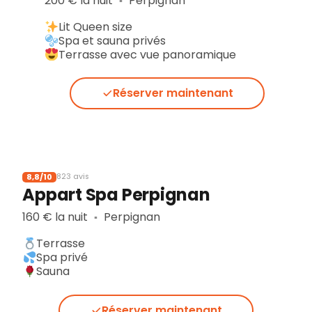
200 € la nuit
St-Féliu-d'Avall
200 € la
▪︎
Love House
Lit Q
Coin donjon
Spa e
Baignoire balnéo double
Terr
Réserver maintenant
8,8/10
823 avis
Appart Spa Perpignan
160 € la nuit
Perpignan
▪︎
Terrasse
Spa privé
Sauna
Réserver maintenant