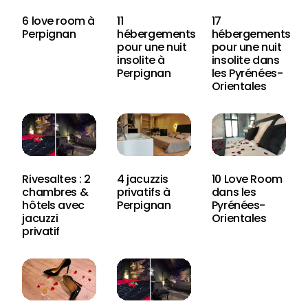
6 love room à
11
17
Perpignan
hébergements
hébergements
pour une nuit
pour une nuit
insolite à
insolite dans
Perpignan
les Pyrénées-
Orientales
Rivesaltes : 2
4 jacuzzis
10 Love Room
chambres &
privatifs à
dans les
hôtels avec
Perpignan
Pyrénées-
jacuzzi
Orientales
privatif