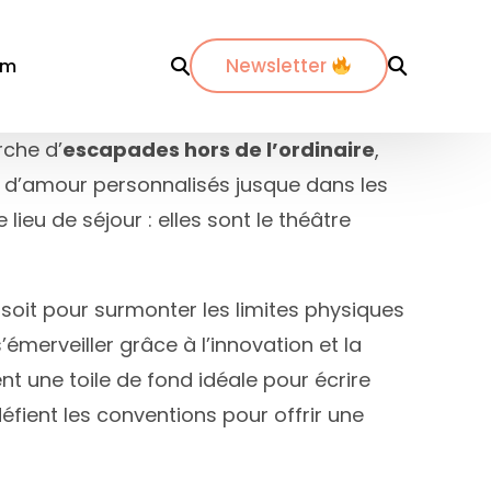
Newsletter
om
rche d’
escapades hors de l’ordinaire
,
s d’amour personnalisés jusque dans les
r département
Par ville
Par ville
lieu de séjour : elles sont le théâtre
-Maritimes
ordeaux
Annecy
es-du-Rhône
ijon
Bordeaux
 soit pour surmonter les limites physiques
dos
pinal
La Rochelle
merveiller grâce à l’innovation et la
nte-Maritime
yon
Lyon
nt une toile de fond idéale pour écrire
etz
Marseille
éfient les conventions pour offrir une
de
ontpellier
Nantes