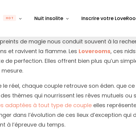
m
Nuit insolite
Inscrire votre LoveRo
HOT
preints de magie nous conduit souvent à la reche
ens et ravivent la flamme. Les
Loverooms
, ces nid
gion
Par région
Par département
Pa
de perfection. Elles offrent bien plus qu’un simple 
Rhône-Alpes
Auvergne-Rhône-Alpes
Alpes-Maritimes
Alpes
B
r mesure.
e-Franche-Comté
Bretagne
Aube
Bouch
D
 le réel, chaque couple retrouve son éden. que ce
Bourgogne-Franche-Comté
Aude
Calva
É
es thèmes qui nourrissent les rêves mutuels ou s’é
 de Loire
Centre-Val de Loire
Aveyron
Chare
L
s adaptées à tout type de couple
elles représente
Grand Est
Bas-Rhin
Gard
M
ger dans l’évolution de ces lieux d’exception qui d
nt à l’épreuve du temps.
France
Hauts-de-France
Bouches du Rhône
Giron
M