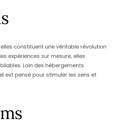
-Garonne
antes
Nice
ms
-Savoie
ice
Montpellier
t
aris
Paris
erpignan
Toulouse
Atlantique
oulouse
lles constituent une véritable révolution
ées-Orientales
ours
des expériences sur mesure, elles
alenciennes
bliables. Loin des hébergements
il est pensé pour stimuler les sens et
outes les villes
oms