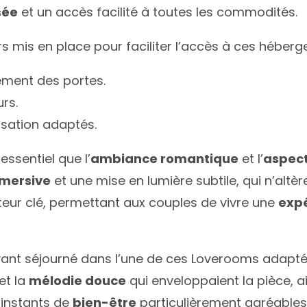
sée
et un accès facilité à toutes les commodités.
 mis en place pour faciliter l’accès à ces héberg
ement des portes.
rs.
isation adaptés.
essentiel que l’
ambiance romantique
et l’
aspect
mmersive
et une mise en lumière subtile, qui n’altèr
teur clé, permettant aux couples de vivre une
expé
t séjourné dans l’une de ces Loverooms adaptées il
et la
mélodie douce
qui enveloppaient la pièce, a
s instants de
bien-être
particulièrement agréables