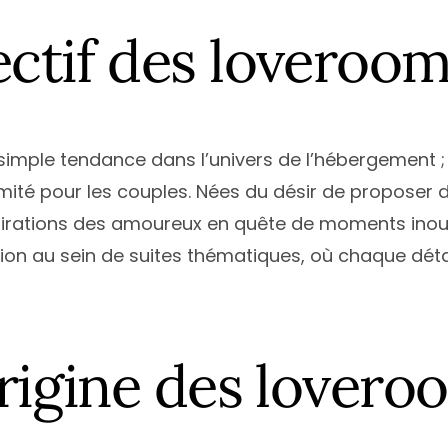
ce
Île-de-France
Calvados
Haute
N
ectif des loveroo
e
Normandie
Charente
Haute
N
quitaine
Nouvelle-Aquitaine
Charente-Maritime
Héraul
P
Occitanie
Cher
Jura
P
Loire
Pays de la Loire
Côte-d’Or
Loire-
T
imple tendance dans l’univers de l’hébergement ; e
Alpes-Côte d’Azur
Provence-Alpes-Côte d’Azur
Côte d’Armor
Pyrén
T
mité pour les couples. Nées du désir de proposer 
Deux-Sèvres
Var
V
pirations des amoureux en quête de moments inou
sion au sein de suites thématiques, où chaque déta
Tous les départements
T
origine des lovero