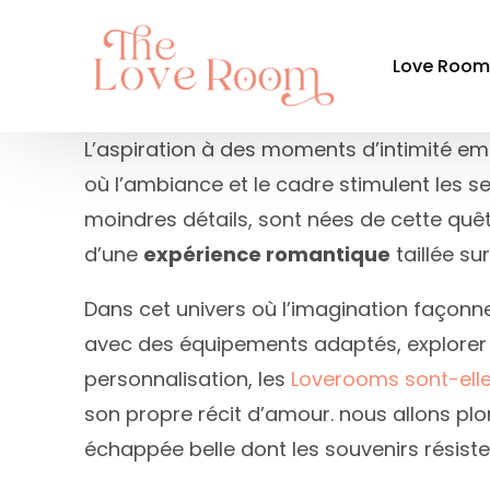
Love Roo
L’aspiration à des moments d’intimité em
où l’ambiance et le cadre stimulent les s
Par ré
moindres détails, sont nées de cette quête 
Auvergne-
d’une
expérience romantique
taillée su
Bourgogn
Dans cet univers où l’imagination façonne
Bretagne
avec des équipements adaptés, explorer d
Centre-Val
personnalisation, les
Loverooms sont-elle
Grand Est
son propre récit d’amour. nous allons plon
échappée belle dont les souvenirs résiste
Hauts-de-