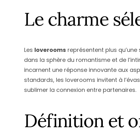
Île de Fran
Le charme sél
Normandi
Nouvelle-A
Occitanie
Pays de la 
Les
loverooms
représentent plus qu’une s
Provence-
dans la sphère du romantisme et de l’inti
incarnent une réponse innovante aux as
standards, les loverooms invitent à l’éva
sublimer la connexion entre partenaires.
Définition et 