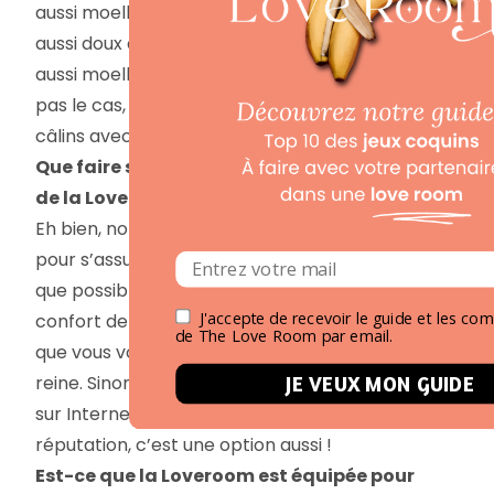
aussi moelleux qu’un nuage, que les draps sont
aussi doux que de la soie et que les oreillers sont
aussi moelleux qu’un marshmallow. Et si ce n’est
pas le cas, eh bien, c’est parti pour une nuit de
câlins avec l’inconfort, c’est la vie !
Que faire si je ne suis pas satisfait du confort
de la Love room ?
Eh bien, notre service clientèle compétent est là
pour s’assurer que votre séjour soit aussi douillet
que possible. Si vous n’êtes pas satisfait du
J'accepte de recevoir le guide et les c
confort de la Loveroom, nous ferons en sorte
de The Love Room par email.
que vous vous sentiez comme un roi ou une
reine. Sinon, vous pourrez toujours vous plaindre
JE VEUX MON GUIDE
sur Internet et porter atteinte à notre
réputation, c’est une option aussi !
Est-ce que la Loveroom est équipée pour