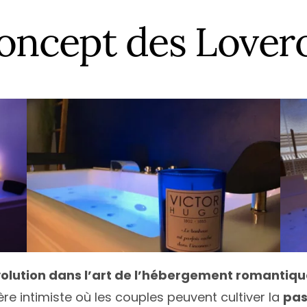
ce
Île-de-France
Calvados
Haute
N
 concept des Love
e
Normandie
Charente
Haute
N
quitaine
Nouvelle-Aquitaine
Charente-Maritime
Héraul
P
Occitanie
Cher
Jura
P
Loire
Pays de la Loire
Côte-d’Or
Loire-
T
Alpes-Côte d’Azur
Provence-Alpes-Côte d’Azur
Côte d’Armor
Pyrén
T
Deux-Sèvres
Var
V
Tous les départements
T
volution dans l’art de l’hébergement romantiq
e intimiste où les couples peuvent cultiver la
pas