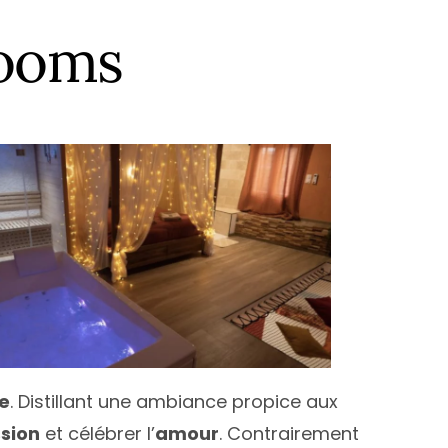
-Garonne
antes
Nice
rooms
-Savoie
ice
Montpellier
t
aris
Paris
erpignan
Toulouse
Atlantique
oulouse
ées-Orientales
ours
alenciennes
outes les villes
ue
. Distillant une ambiance propice aux
sion
et célébrer l’
amour
. Contrairement