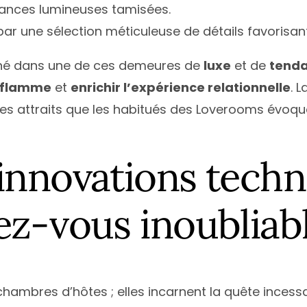
mbiances lumineuses tamisées.
 une sélection méticuleuse de détails favorisant l’
rné dans une de ces demeures de
luxe
et de
tend
flamme
et
enrichir l’expérience relationnelle
. 
es attraits que les habitués des Loverooms évoq
innovations techn
ez-vous inoubliab
chambres d’hôtes ; elles incarnent la quête ince