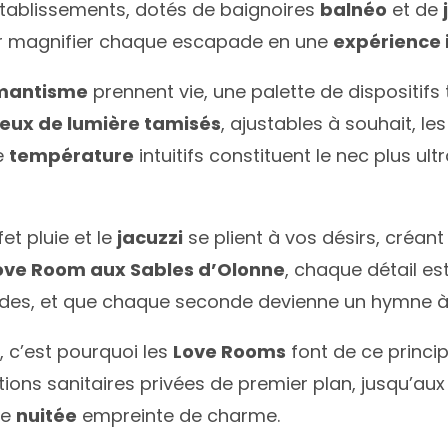
établissements, dotés de baignoires
balnéo
et de
ur magnifier chaque escapade en une
expérience 
mantisme
prennent vie, une palette de dispositi
jeux de lumière tamisés
, ajustables à souhait, le
e
température
intuitifs constituent le nec plus ul
t pluie et le
jacuzzi
se plient à vos désirs, créa
ove Room aux Sables d’Olonne
, chaque détail e
des, et que chaque seconde devienne un hymne à 
 c’est pourquoi les
Love Rooms
font de ce princip
lations sanitaires privées de premier plan, jusqu’au
ne
nuitée
empreinte de charme.