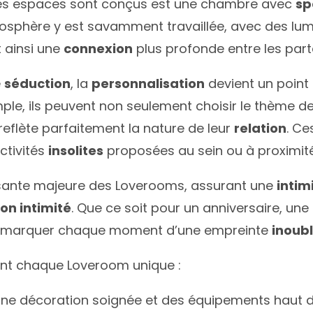
 ces espaces sont conçus est une chambre avec
sp
mosphère y est savamment travaillée, avec des lu
t ainsi une
connexion
plus profonde entre les part
e
séduction
, la
personnalisation
devient un point 
e, ils peuvent non seulement choisir le thème de
 reflète parfaitement la nature de leur
relation
. Ce
ctivités
insolites
proposées au sein ou à proximit
ante majeure des Loverooms, assurant une
intim
on intimité
. Que ce soit pour un anniversaire, une
r marquer chaque moment d’une empreinte
inoubl
ent chaque Loveroom unique :
une décoration soignée et des équipements haut