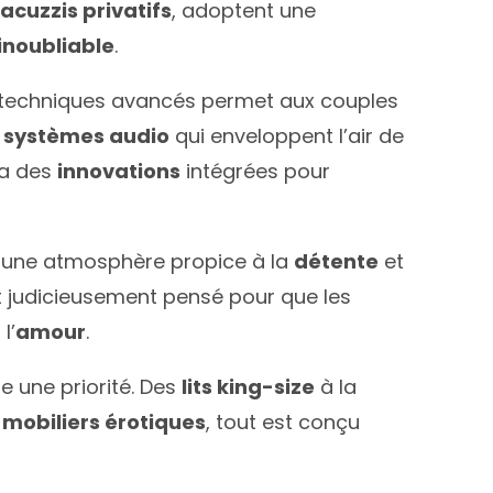
jacuzzis privatifs
, adoptent une
inoubliable
.
fs techniques avancés permet aux couples
s
systèmes audio
qui enveloppent l’air de
tra des
innovations
intégrées pour
nt une atmosphère propice à la
détente
et
st judicieusement pensé pour que les
l’
amour
.
e une priorité. Des
lits king-size
à la
x
mobiliers érotiques
, tout est conçu