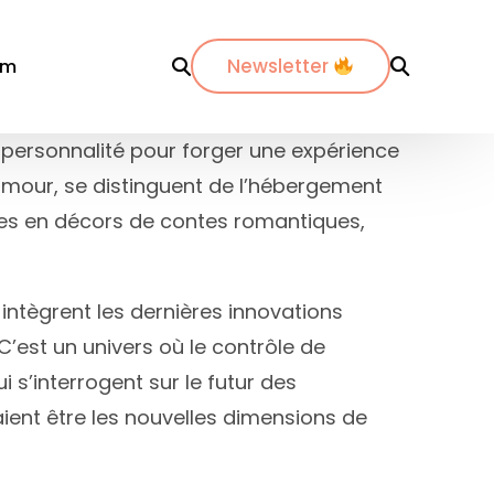
Newsletter
om
 personnalité pour forger une expérience
amour, se distinguent de l’hébergement
r département
Par ville
Par ville
mées en décors de contes romantiques,
-Maritimes
ordeaux
Annecy
es-du-Rhône
ijon
Bordeaux
intègrent les dernières innovations
dos
pinal
La Rochelle
’est un univers où le contrôle de
nte-Maritime
yon
Lyon
 s’interrogent sur le futur des
etz
Marseille
ient être les nouvelles dimensions de
de
ontpellier
Nantes