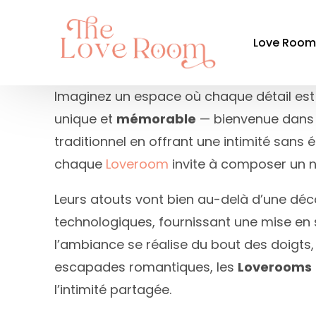
Love Roo
Imaginez un espace où chaque détail est p
unique et
mémorable
— bienvenue dans 
Par ré
traditionnel en offrant une intimité san
Auvergne-
chaque
Loveroom
invite à composer un n
Bourgogn
Leurs atouts vont bien au-delà d’une déco
Bretagne
technologiques, fournissant une mise en 
Centre-Val
l’ambiance se réalise du bout des doigts, 
Grand Est
escapades romantiques, les
Loverooms
l’intimité partagée.
Hauts-de-