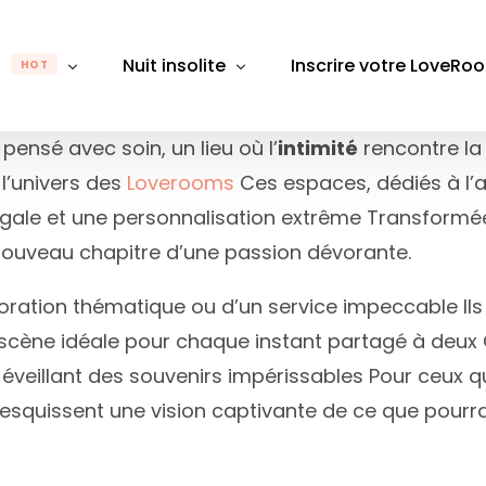
m
Nuit insolite
Inscrire votre LoveRo
HOT
ensé avec soin, un lieu où l’
intimité
rencontre la
l’univers des
Loverooms
Ces espaces, dédiés à l’
gion
Par région
Par département
Pa
s égale et une personnalisation extrême Transfor
Rhône-Alpes
Auvergne-Rhône-Alpes
Alpes-Maritimes
Alpes
B
ouveau chapitre d’une passion dévorante.
e-Franche-Comté
Bretagne
Aube
Bouch
D
ration thématique ou d’un service impeccable Ils 
Bourgogne-Franche-Comté
Aude
Calva
É
scène idéale pour chaque instant partagé à deux C
 de Loire
Centre-Val de Loire
Aveyron
Chare
L
éveillant des souvenirs impérissables Pour ceux qui
Grand Est
Bas-Rhin
Gard
M
esquissent une vision captivante de ce que pourra
France
Hauts-de-France
Bouches du Rhône
Giron
M