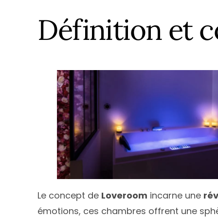
Île de Fran
Définition et
Normandi
Nouvelle-A
Occitanie
Pays de la 
Provence-
Le concept de
Loveroom
incarne une
ré
émotions, ces chambres offrent une sphèr