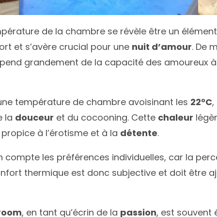
empérature de la chambre se révèle être un élément
t et s’avère crucial pour une
nuit d’amour
. De m
pend grandement de la capacité des amoureux à se
une température de chambre avoisinant les
22°C
,
e la
douceur
et du cocooning. Cette
chaleur
légèr
 propice à l’érotisme et à la
détente
.
 compte les préférences individuelles, car la per
onfort thermique est donc subjective et doit être 
room
, en tant qu’écrin de la
passion
, est souvent