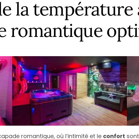
ce
Île-de-France
Calvados
Haute
N
de la température
e
Normandie
Charente
Haute
N
e romantique opt
quitaine
Nouvelle-Aquitaine
Charente-Maritime
Héraul
P
Occitanie
Cher
Jura
P
Loire
Pays de la Loire
Côte-d’Or
Loire-
T
Alpes-Côte d’Azur
Provence-Alpes-Côte d’Azur
Côte d’Armor
Pyrén
T
Deux-Sèvres
Var
V
Tous les départements
T
apade romantique, où l’intimité et le
confort
sont 