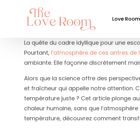
Love Roo
La quête du cadre idyllique pour une es
Pourtant,
l’atmosphère de ces antres de 
Par ré
ambiante. Elle façonne discrètement mais
Auvergne-
Alors que la science offre des perspective
Bourgogn
et fraîcheur qui appelle notre attention
Bretagne
température juste ? Cet article plonge a
Centre-Val
chaleur humaine, sans que l’atmosphère ne 
Grand Est
température, découvrez comment transform
Hauts-de-