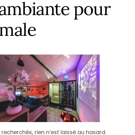
-Garonne
antes
Nice
 ambiante pour
-Savoie
ice
Montpellier
imale
t
aris
Paris
erpignan
Toulouse
Atlantique
oulouse
ées-Orientales
ours
alenciennes
outes les villes
recherchés, rien n’est laissé au hasard.