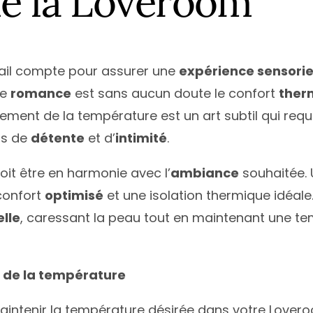
de la Loveroom
ail compte pour assurer une
expérience sensorie
de
romance
est sans aucun doute le confort
ther
stement de la température est un art subtil qui requ
ts de
détente
et d’
intimité
.
doit être en harmonie avec l’
ambiance
souhaitée. U
confort
optimisé
et une isolation thermique idéale
elle
, caressant la peau tout en maintenant une t
on de la température
 maintenir la température désirée dans votre Lovero