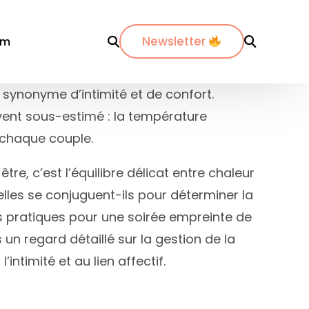
Newsletter
om
, synonyme d’intimité et de confort.
ent sous-estimé : la température
r département
Par ville
Par ville
 chaque couple.
-Maritimes
ordeaux
Annecy
re, c’est l’équilibre délicat entre chaleur
es-du-Rhône
ijon
Bordeaux
lles se conjuguent-ils pour déterminer la
dos
pinal
La Rochelle
ls pratiques pour une soirée empreinte de
nte-Maritime
yon
Lyon
 un regard détaillé sur la gestion de la
etz
Marseille
timité et au lien affectif.
de
ontpellier
Nantes