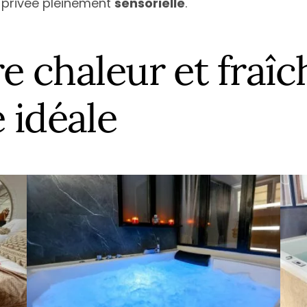
 privée pleinement
sensorielle
.
re chaleur et fraîc
 idéale