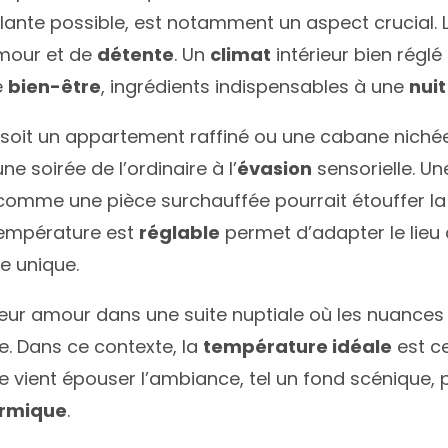
illante possible, est notamment un aspect crucial.
mour et de
détente
. Un
climat
intérieur bien réglé
e
bien-être
, ingrédients indispensables à une
nui
 soit un appartement raffiné ou une cabane nichée
e soirée de l’ordinaire à l’
évasion
sensorielle. Un
comme une pièce surchauffée pourrait étouffer l
température est
réglable
permet d’adapter le lieu 
e unique.
leur amour dans une suite nuptiale où les nuances
e. Dans ce contexte, la
température idéale
est c
e vient épouser l’ambiance, tel un fond scénique, 
ermique
.