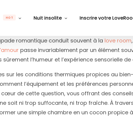
m
Nuit insolite
Inscrire votre LoveRo
HOT
capade romantique conduit souvent à la
love room
l’amour
passe invariablement par un élément souv
gion
Par région
Par département
Pa
 sûrement l’humeur et l’expérience sensorielle de
Rhône-Alpes
Auvergne-Rhône-Alpes
Alpes-Maritimes
Alpes
B
s sur les conditions thermiques propices au bien-êt
e-Franche-Comté
Bretagne
Aube
Bouch
D
. Comment l’équipement et les préférences personne
Bourgogne-Franche-Comté
Aude
Calva
É
u cœur de cette question, vous offrant des consei
 de Loire
Centre-Val de Loire
Aveyron
Chare
L
soit ni trop suffocante, ni trop fraîche. À travers
Grand Est
Bas-Rhin
Gard
M
er une simple chambre en un cocon propice à l’in
France
Hauts-de-France
Bouches du Rhône
Giron
M