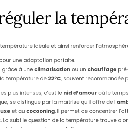
réguler la tempér
 température idéale et ainsi renforcer l’atmosphè
pour une adaptation parfaite.
s grâce à une
climatisation
ou un
chauffage
pré-
 la température de
22°C
, souvent recommandée po
les plus intenses, c’est le
nid d’amour
où le temps
, se distingue par la maîtrise qu’il offre de l’
amb
luxe
et au
cocooning
. Il permet de concentrer l’a
ifs. La subtile question de la température trouve al