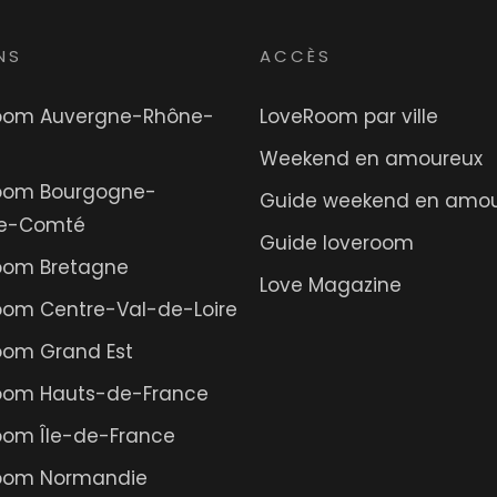
NS
ACCÈS
oom Auvergne-Rhône-
LoveRoom par ville
Weekend en amoureux
oom Bourgogne-
Guide weekend en amo
he-Comté
Guide loveroom
oom Bretagne
Love Magazine
oom Centre-Val-de-Loire
oom Grand Est
oom Hauts-de-France
oom Île-de-France
oom Normandie