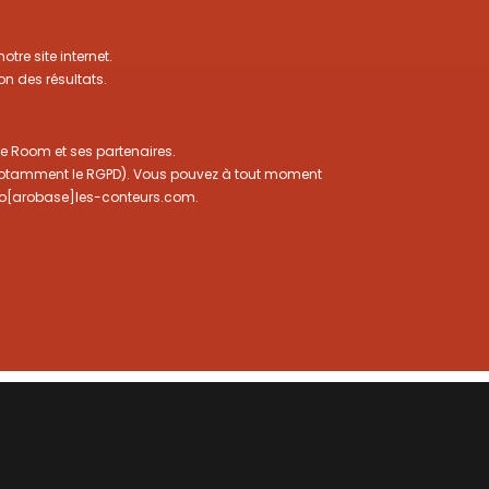
re site internet.
on des résultats.
ve Room et ses partenaires.
(notamment le RGPD). Vous pouvez à tout moment
ello[arobase]les-conteurs.com.