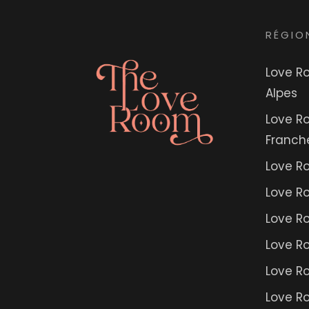
RÉGIO
Love R
Alpes
Love R
Franc
Love R
Love R
Love R
Love R
Love R
Love R