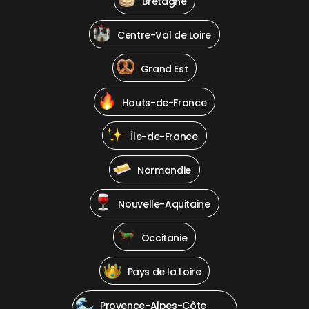
Bretagne
Centre-Val de Loire
Grand Est
Hauts-de-France
Île-de-France
Normandie
Nouvelle-Aquitaine
Occitanie
Pays de la Loire
Provence-Alpes-Côte