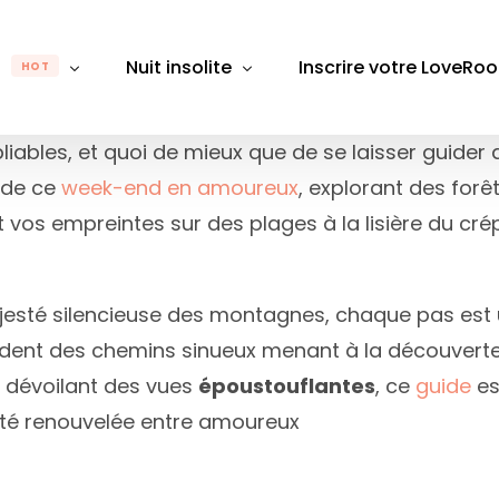
m
Nuit insolite
Inscrire votre LoveRo
HOT
bliables, et quoi de mieux que de se laisser guid
 de ce
week-end en amoureux
, explorant des for
gion
Par région
Par département
Pa
vos empreintes sur des plages à la lisière du crép
Rhône-Alpes
Auvergne-Rhône-Alpes
Alpes-Maritimes
Alpes
B
e-Franche-Comté
Bretagne
Aube
Bouch
D
 majesté silencieuse des montagnes, chaque pas es
Bourgogne-Franche-Comté
Aude
Calva
É
ondent des chemins sinueux menant à la découve
 de Loire
Centre-Val de Loire
Aveyron
Chare
L
 dévoilant des vues
époustouflantes
, ce
guide
es
Grand Est
Bas-Rhin
Gard
M
mité renouvelée entre amoureux
France
Hauts-de-France
Bouches du Rhône
Giron
M