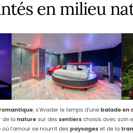
ce
Île-de-France
Calvados
Haute
N
ntés en milieu na
e
Normandie
Charente
Haute
N
quitaine
Nouvelle-Aquitaine
Charente-Maritime
Héraul
P
Occitanie
Cher
Jura
P
Loire
Pays de la Loire
Côte-d’Or
Loire-
T
Alpes-Côte d’Azur
Provence-Alpes-Côte d’Azur
Côte d’Armor
Pyrén
T
Deux-Sèvres
Var
V
Tous les départements
T
romantique
, s’évader le temps d’une
balade en 
 de la
nature
sur des
sentiers
choisis avec soin e
e où l’amour se nourrit des
paysages
et de la
tran