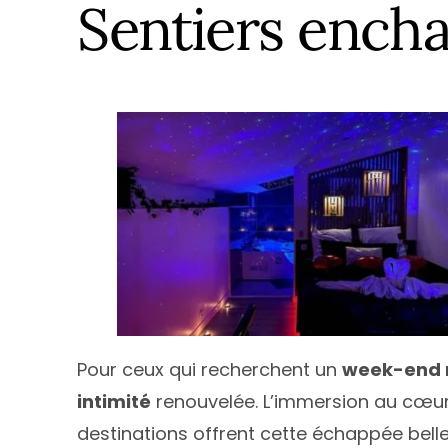
Île de Fran
Sentiers encha
Normandi
Nouvelle-A
Occitanie
Pays de la 
Provence-
Pour ceux qui recherchent un
week-end 
intimité
renouvelée. L’immersion au cœur
destinations offrent cette échappée bell