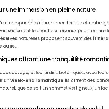
our une immersion en pleine nature
 n’est comparable à l’ambiance feuillue et ombrag
avec seulement le chant des oiseaux pour rompre le
 réserves naturelles proposent souvent des
itinéra
 du lieu.
niques offrant une tranquillité romant
due sauvage, et les jardins botaniques, avec leurs 
ur un
week-end romantique
. Ils offrent des pa
aturel, que ce soit un sommet vertigineux, un lac
 des promenades au coucher de soleil