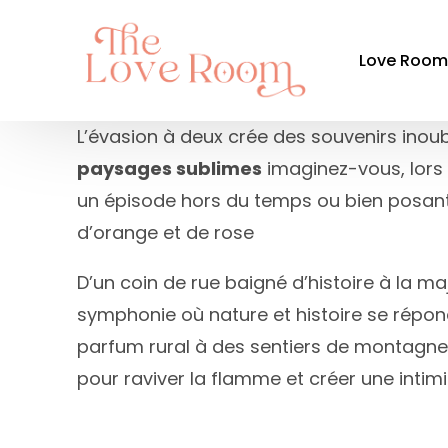
Love Roo
L’évasion à deux crée des souvenirs inou
paysages sublimes
imaginez-vous, lors
Par ré
un épisode hors du temps ou bien posant 
Auvergne-
d’orange et de rose
Bourgogn
D’un coin de rue baigné d’histoire à la
Bretagne
symphonie où nature et histoire se rép
Centre-Val
parfum rural à des sentiers de montagne
Grand Est
pour raviver la flamme et créer une inti
Hauts-de-