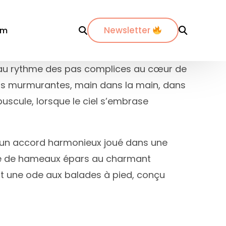
Newsletter
om
er au rythme des pas complices au cœur de
êts murmurantes, main dans la main, dans
r département
Par ville
Par ville
uscule, lorsque le ciel s’embrase
-Maritimes
ordeaux
Annecy
es-du-Rhône
ijon
Bordeaux
t un accord harmonieux joué dans une
dos
pinal
La Rochelle
rte de hameaux épars au charmant
nte-Maritime
yon
Lyon
t une ode aux balades à pied, conçu
etz
Marseille
de
ontpellier
Nantes