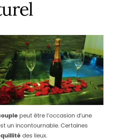
-Garonne
antes
Nice
turel
-Savoie
ice
Montpellier
t
aris
Paris
erpignan
Toulouse
Atlantique
oulouse
ées-Orientales
ours
alenciennes
outes les villes
couple
peut être l’occasion d’une
st un incontournable. Certaines
quillité
des lieux.