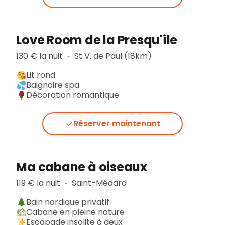
Love Room de la Presqu'île
130 € la nuit
St V. de Paul (18km)
▪︎
Lit rond
Baignoire spa
Décoration romantique
Réserver maintenant
Ma cabane à oiseaux
119 € la nuit
Saint-Médard
▪︎
Bain nordique privatif
Cabane en pleine nature
Escapade insolite à deux