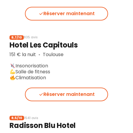
Réserver maintenant
8,7/10
835 avis
Hotel Les Capitouls
151 € la nuit
Toulouse
▪︎
Insonorisation
Salle de fitness
Climatisation
Réserver maintenant
8,5/10
1541 avis
Radisson Blu Hotel