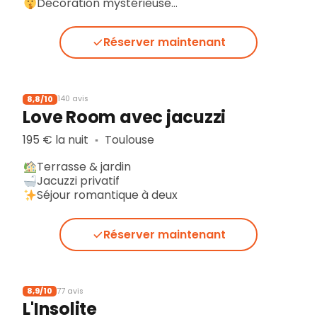
Décoration mystérieuse…
Réserver maintenant
8,8/10
140 avis
Love Room avec jacuzzi
195 € la nuit
Toulouse
▪︎
Terrasse & jardin
Jacuzzi privatif
Séjour romantique à deux
Réserver maintenant
8,9/10
77 avis
L'Insolite