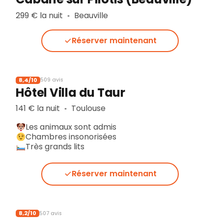
299 € la nuit
Beauville
▪︎
Réserver maintenant
8,4/10
509 avis
Hôtel Villa du Taur
141 € la nuit
Toulouse
▪︎
Les animaux sont admis
Chambres insonorisées
Très grands lits
Réserver maintenant
8,2/10
507 avis