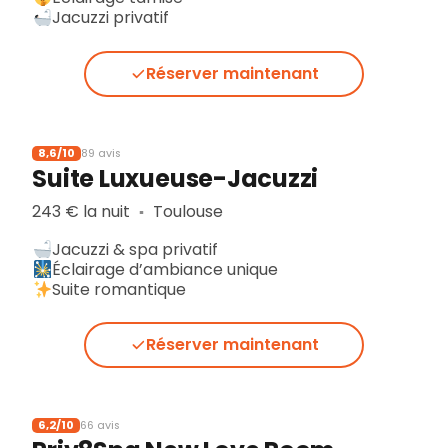
Jacuzzi privatif
Réserver maintenant
8,6/10
89 avis
Suite Luxueuse-Jacuzzi
243 € la nuit
Toulouse
▪︎
Jacuzzi & spa privatif
Éclairage d’ambiance unique
Suite romantique
Réserver maintenant
6,2/10
66 avis