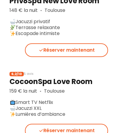
Priv8Spa New Love Room
148 € la nuit
Toulouse
▪︎
Jacuzzi privatif
Terrasse relaxante
Escapade intimiste
Réserver maintenant
6,2/10
5 avis
CocoonSpa Love Room
159 € la nuit
Toulouse
▪︎
Smart TV Netflix
Jacuzzi XXL
Lumières d’ambiance
Réserver maintenant