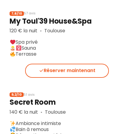
7,8/10
57 avis
My Toul'39 House&Spa
120 € la nuit
Toulouse
▪︎
Spa privé
Sauna
Terrasse
Réserver maintenant
9,2/10
51 avis
Secret Room
140 € la nuit
Toulouse
▪︎
Ambiance intimiste
Bain à remous