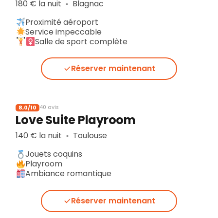
180 € la nuit
Blagnac
▪︎
Proximité aéroport
Service impeccable
Salle de sport complète
Réserver maintenant
8,0/10
40 avis
Love Suite Playroom
140 € la nuit
Toulouse
▪︎
Jouets coquins
Playroom
Ambiance romantique
Réserver maintenant