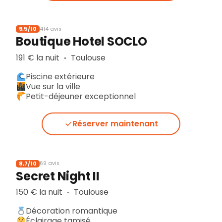
9,5/10
414 avis
Boutique Hotel SOCLO
191 € la nuit
Toulouse
▪︎
Piscine extérieure
Vue sur la ville
Petit-déjeuner exceptionnel
Réserver maintenant
8,7/10
69 avis
Secret Night II
150 € la nuit
Toulouse
▪︎
Décoration romantique
Éclairage tamisé