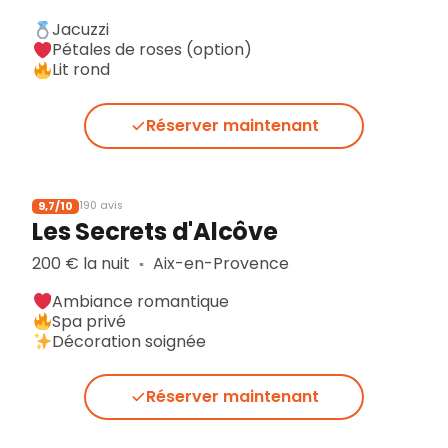
Jacuzzi
Pétales de roses (option)
Lit rond
Réserver maintenant
9,7/10
190 avis
Les Secrets d'Alcôve
200 € la nuit
Aix-en-Provence
▪︎
Ambiance romantique
Spa privé
Décoration soignée
Réserver maintenant