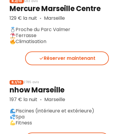
8,2/10
583 avis
Mercure Marseille Centre
129 € la nuit
Marseille
▪︎
Proche du Parc Valmer
Terrasse
Climatisation
Réserver maintenant
8,1/10
2785 avis
nhow Marseille
197 € la nuit
Marseille
▪︎
Piscines (intérieure et extérieure)
Spa
Fitness