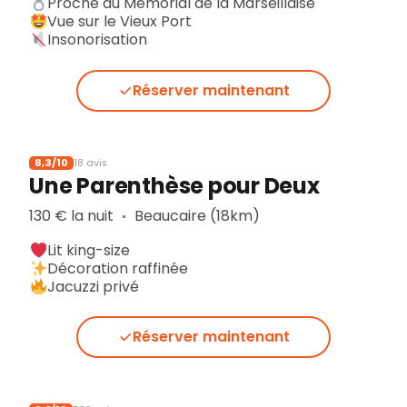
Proche du Mémorial de la Marseillaise
Vue sur le Vieux Port
Insonorisation
Réserver maintenant
8,3/10
18 avis
Une Parenthèse pour Deux
130 € la nuit
Beaucaire (18km)
▪︎
Lit king-size
Décoration raffinée
Jacuzzi privé
Réserver maintenant