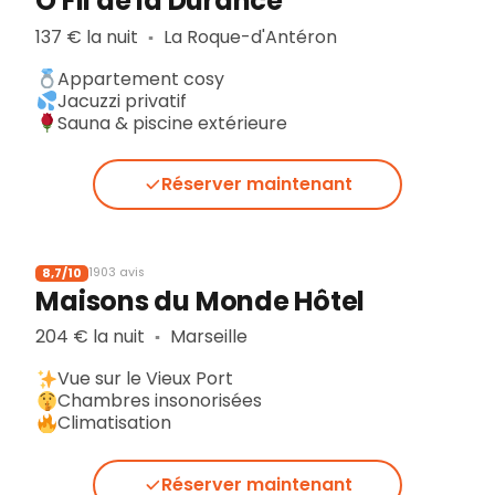
Ô Fil de la Durance
137 € la nuit
La Roque-d'Antéron
▪︎
Appartement cosy
Jacuzzi privatif
Sauna & piscine extérieure
Réserver maintenant
8,7/10
1903 avis
Maisons du Monde Hôtel
204 € la nuit
Marseille
▪︎
Vue sur le Vieux Port
Chambres insonorisées
Climatisation
Réserver maintenant