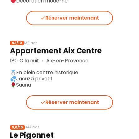
Décoration moderne
Réserver maintenant
9,1/10
139 avis
Appartement Aix Centre
180 € la nuit
Aix-en-Provence
▪︎
En plein centre historique
Jacuzzi privatif
Sauna
Réserver maintenant
9,0/10
344 avis
Le Pigonnet