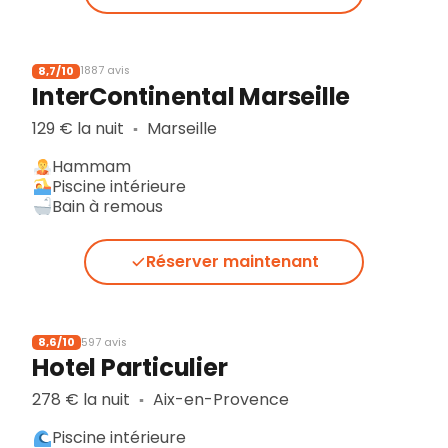
8,7/10
1887 avis
InterContinental Marseille
129 € la nuit
Marseille
▪︎
Hammam
Piscine intérieure
Bain à remous
Réserver maintenant
8,6/10
597 avis
Hotel Particulier
278 € la nuit
Aix-en-Provence
▪︎
Piscine intérieure