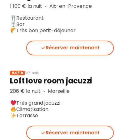
1 100 € la nuit
Aix-en-Provence
▪︎
Restaurant
Bar
Très bon petit-déjeuner
Réserver maintenant
9,0/10
163 avis
Loft love room jacuzzi
206 € la nuit
Marseille
▪︎
Très grand jacuzzi
Climatisation
Terrasse
Réserver maintenant