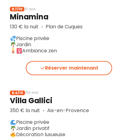
9,7/10
31 avis
Minamina
130 € la nuit
Plan de Cuques
▪︎
Piscine privée
Jardin
Ambiance zen
Réserver maintenant
9,4/10
150 avis
Villa Gallici
350 € la nuit
Aix-en-Provence
▪︎
Piscine privée
Jardin privatif
Décoration luxueuse