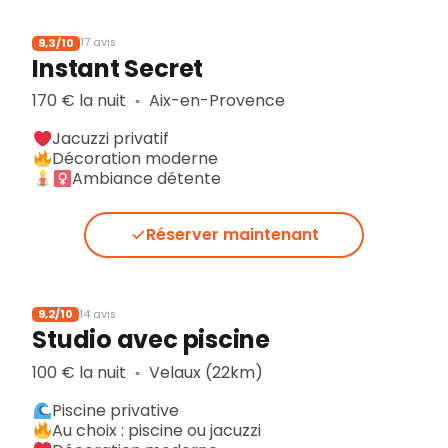
9,3/10
17 avis
Instant Secret
170 € la nuit
Aix-en-Provence
▪︎
Jacuzzi privatif
Décoration moderne
Ambiance détente
Réserver maintenant
9,2/10
14 avis
Studio avec piscine
100 € la nuit
Velaux (22km)
▪︎
Piscine privative
Au choix : piscine ou jacuzzi