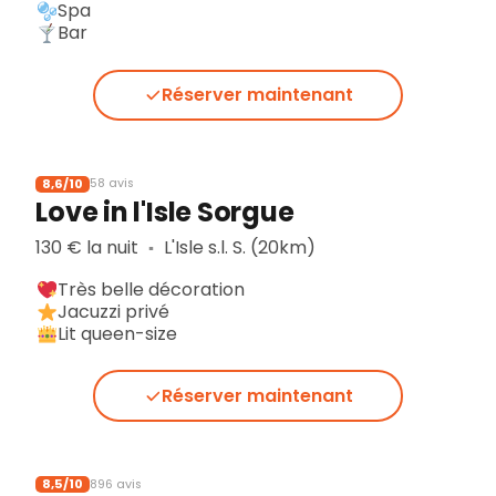
Spa
Bar
Réserver maintenant
8,6/10
58 avis
Love in l'Isle Sorgue
130 € la nuit
L'Isle s.l. S. (20km)
▪︎
Très belle décoration
Jacuzzi privé
Lit queen-size
Réserver maintenant
8,5/10
896 avis