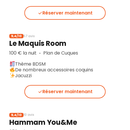
Réserver maintenant
9,4/10
57 avis
Le Maquis Room
100 € la nuit
Plan de Cuques
▪︎
Thème BDSM
De nombreux accessoires coquins
Jacuzzi
Réserver maintenant
9,4/10
10 avis
Hammam You&Me