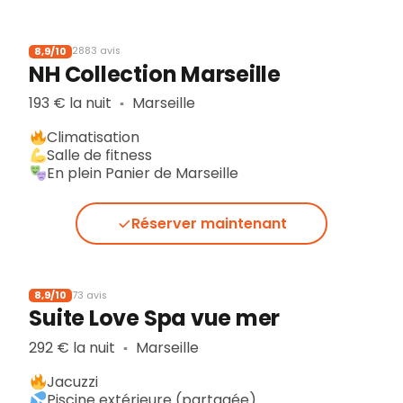
8,9/10
2883 avis
NH Collection Marseille
193 € la nuit
Marseille
▪︎
Climatisation
Salle de fitness
En plein Panier de Marseille
Réserver maintenant
8,9/10
73 avis
Suite Love Spa vue mer
292 € la nuit
Marseille
▪︎
Jacuzzi
Piscine extérieure (partagée)