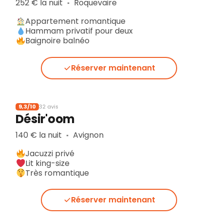
252 € la nuit
Roquevaire
▪︎
Appartement romantique
Hammam privatif pour deux
Baignoire balnéo
Réserver maintenant
9,3/10
32 avis
Désir'oom
140 € la nuit
Avignon
▪︎
Jacuzzi privé
Lit king-size
Très romantique
Réserver maintenant