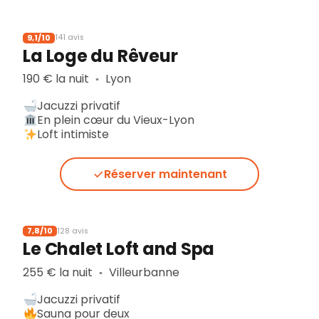
9,1/10
141 avis
La Loge du Rêveur
190 € la nuit
Lyon
▪︎
Jacuzzi privatif
En plein cœur du Vieux-Lyon
Loft intimiste
Réserver maintenant
7,8/10
128 avis
Le Chalet Loft and Spa
255 € la nuit
Villeurbanne
▪︎
Jacuzzi privatif
Sauna pour deux