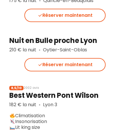
175 € la nuit
Quincié-en-Beaujolais
▪︎
Réserver maintenant
Nuit en Bulle proche Lyon
210 € la nuit
Oytier-Saint-Oblas
▪︎
Réserver maintenant
8,5/10
2002 avis
Best Western Pont Wilson
182 € la nuit
Lyon 3
▪︎
Climatisation
Insonorisation
Lit king size