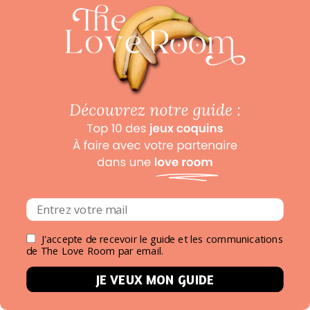
un moment d’évasion hors du commun.
Ces habitations mobiles, au charme rétro,
garantissent une immersion en nature ou
un moment d’intimité en duo.
Réservez dès maintenant votre logement
insolite pour un week-end en amoureux à
Lyon !
Notre coup de
login
J'accepte de recevoir le guide et les communications
de The Love Room par email.
Newsletter
JE VEUX MON GUIDE