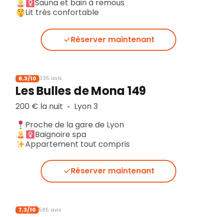
Sauna et bain à remous
Lit très confortable
Réserver maintenant
8,3/10
335 avis
Les Bulles de Mona 149
200 € la nuit
Lyon 3
▪︎
Proche de la gare de Lyon
Baignoire spa
Appartement tout compris
Réserver maintenant
7,3/10
585 avis