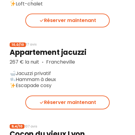
Loft-chalet
Réserver maintenant
10,0/10
17 avis
Appartement jacuzzi
267 € la nuit
Francheville
▪︎
Jacuzzi privatif
Hammam à deux
Escapade cosy
Réserver maintenant
9,4/10
107 avis
Cocon du vieux Lyon