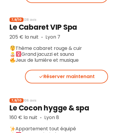
7,9/10
138 avis
Le Cabaret VIP Spa
205 € la nuit
Lyon 7
▪︎
Thème cabaret rouge & cuir
Grand jacuzzi et sauna
Jeux de lumière et musique
Réserver maintenant
7,9/10
106 avis
Le Cocon hygge & spa
160 € la nuit
Lyon 8
▪︎
Appartement tout équipé