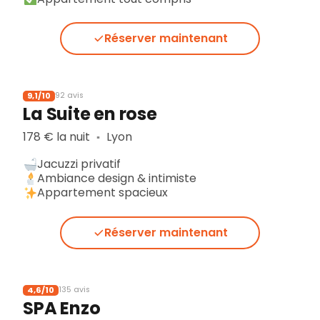
Réserver maintenant
9,1/10
92 avis
La Suite en rose
178 € la nuit
Lyon
▪︎
Jacuzzi privatif
Ambiance design & intimiste
Appartement spacieux
Réserver maintenant
4,6/10
135 avis
SPA Enzo