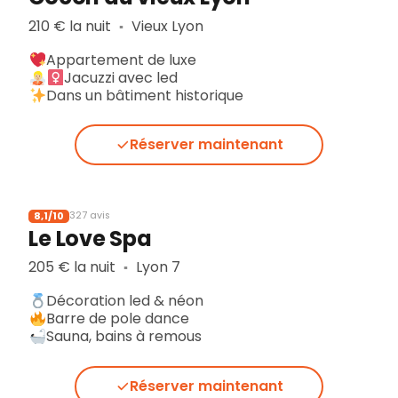
210 € la nuit
Vieux Lyon
▪︎
Appartement de luxe
Jacuzzi avec led
Dans un bâtiment historique
Réserver maintenant
8,1/10
327 avis
Le Love Spa
205 € la nuit
Lyon 7
▪︎
Décoration led & néon
Barre de pole dance
Sauna, bains à remous
Réserver maintenant