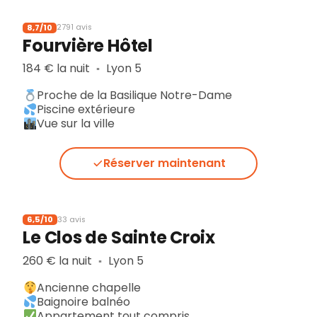
8,7/10
2791 avis
Fourvière Hôtel
184 € la nuit
Lyon 5
▪︎
Proche de la Basilique Notre-Dame
Piscine extérieure
Vue sur la ville
Réserver maintenant
6,5/10
33 avis
Le Clos de Sainte Croix
260 € la nuit
Lyon 5
▪︎
Ancienne chapelle
Baignoire balnéo
Appartement tout compris