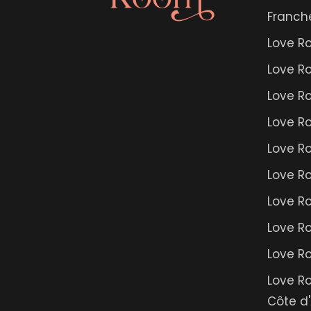
Île de Fran
Franc
Normandi
Love R
Nouvelle-A
Love R
Occitanie
Love R
Pays de la 
Love R
Provence-
Love R
Love R
Love R
Love R
Love Ro
Love R
Côte d'