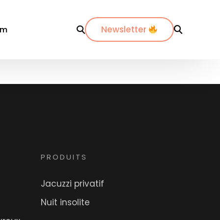
Newsletter
om
r département
Par ville
Par ville
-Maritimes
ordeaux
Annecy
es-du-Rhône
ijon
Bordeaux
dos
pinal
La Rochelle
PRODUITS
nte-Maritime
yon
Lyon
Jacuzzi privatif
etz
Marseille
Nuit insolite
de
ontpellier
Nantes