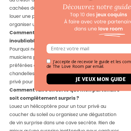
cachées dans tout l’hôtel ? Ou mieux encore,
louer une petite île privée pour la journée et y
organiser un pique-nique surprise !
Comment rendre ce week-end vraiment
inoubliable ?
Pourquoi ne pas engager un groupe de
musiciens pour jouer vos chansons d’amour
J'accepte de recevoir le guide et les c
préférées en direct pendant votre dîner aux
de The Love Room par email.
chandelles ? Ou bien, organiser un feu d’artifice
JE VEUX MON GUIDE
privé pour illuminer le ciel nocturne !
Comment faire en sorte que mon partenaire
soit complètement surpris ?
Louez un hélicoptère pour un tour privé au
coucher du soleil ou organisez une dégustation
de vin surprise dans une cave secrète. Rien de
mieux qu’une surprise inattendue pour capturer