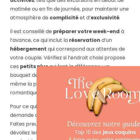
activités
, tels que des excursions en début de
matinée ou en fin de journée, pour maintenir une
atmosphère de
complicité
et d’
exclusivité
.
Il est conseillé de
préparer votre week-end
à
l’avance, ce qui inclut la
réservation
d’un
hébergement
qui correspond aux attentes de
votre couple. Vérifiez si l’endroit choisi propose
ces
petits plus
qui font la différence : un
bouquet de fleurs, un dîner aux chandelles ou
même la possibilité d’organiser un pique-nique
romantique.
Pour ce qui est de la révélation, l’exercice
demande autant de finesse que de créativité.
Faites preuve d’un
jeu d’acteur bluffant
:
dévoilez les détails au fur et à mesure, en