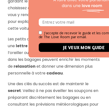
gardant le plus croustillant pour la fin. Si vous
choisissez de louer la
voiture de ses rêves
pour
vous y rendre, imaginez une histoire crédible
pour expliquer pourquoi vous avez besoin de
cette voiture pour le week-end.
J'accepte de recevoir le guide et les c
de The Love Room par email.
Les petits détails ont souvent un grand impact :
une
lettre d’amour
manuscrite laissée sur
JE VEUX MON GUIDE
l’oreiller ou une série de petits mots cachés
dans les bagages peuvent enrichir les moments
de
relaxation
et donner une dimension plus
personnelle à votre
cadeau
.
Une des clés du succès est de maintenir le
secret
. Veillez à ne pas éveiller les soupçons en
préparant discrètement les bagages ou en
consultant les prévisions météorologiques pour