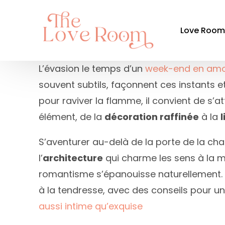
Love Roo
L’évasion le temps d’un
week-end en am
souvent subtils, façonnent ces instants et
Par ré
pour raviver la flamme, il convient de s’a
Auvergne-
élément, de la
décoration raffinée
à la
Bourgogn
S’aventurer au-delà de la porte de la ch
Bretagne
l’
architecture
qui charme les sens à la m
Centre-Val
romantisme s’épanouisse naturellement. en
Grand Est
à la tendresse, avec des conseils pour 
aussi intime qu’exquise
Hauts-de-