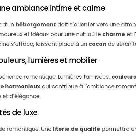
une ambiance intime et calme
x d’un
hébergement
doit s’orienter vers une atm
oureux et idéaux pour une nuit où le
charme
et l
aine s’efface, laissant place à un
cocon
de sérénit
uleurs, lumières et mobilier
xpérience romantique. Lumières tamisées,
couleur
e harmonieux
qui contribue à l’ambiance romant
 et d’élégance.
tés de luxe
ade romantique. Une
literie de qualité
permettra un