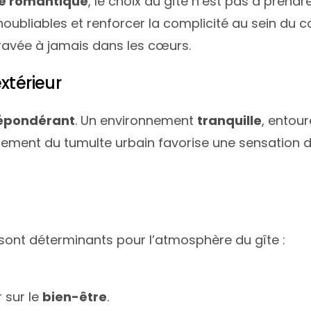
e romantique
, le choix du gîte n’est pas à prendr
oubliables et renforcer la complicité au sein du c
avée à jamais dans les cœurs.
xtérieur
répondérant
. Un environnement
tranquille
, entou
oignement du tumulte urbain favorise une sensation 
 sont déterminants pour l’atmosphère du gîte :
 sur le
bien-être
.