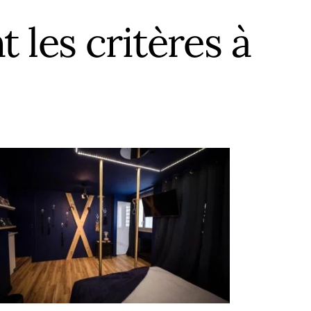
-Garonne
antes
Nice
 les critères à
-Savoie
ice
Montpellier
t
aris
Paris
erpignan
Toulouse
Atlantique
oulouse
ées-Orientales
ours
alenciennes
outes les villes