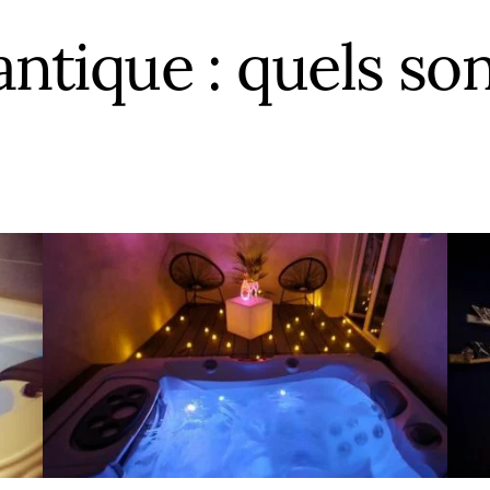
ce
Île-de-France
Calvados
Haute
N
ique : quels sont
e
Normandie
Charente
Haute
N
quitaine
Nouvelle-Aquitaine
Charente-Maritime
Héraul
P
Occitanie
Cher
Jura
P
Loire
Pays de la Loire
Côte-d’Or
Loire-
T
Alpes-Côte d’Azur
Provence-Alpes-Côte d’Azur
Côte d’Armor
Pyrén
T
Deux-Sèvres
Var
V
Tous les départements
T