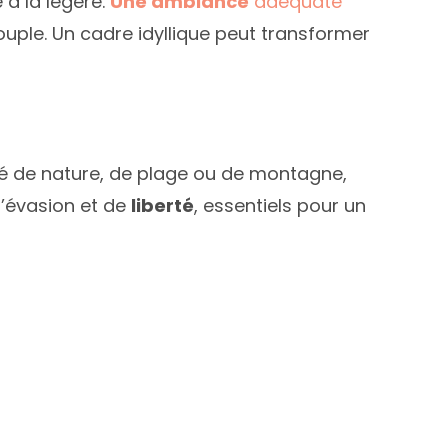
e à la légère.
Une ambiance
adéquate
ouple. Un cadre idyllique peut transformer
ré de nature, de plage ou de montagne,
d’évasion et de
liberté
, essentiels pour un