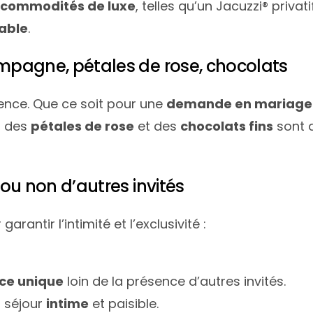
s
commodités de luxe
, telles qu’un Jacuzzi® privati
iable
.
hampagne, pétales de rose, chocolats
érence. Que ce soit pour une
demande en mariage
, des
pétales de rose
et des
chocolats fins
sont d
e ou non d’autres invités
rantir l’intimité et l’exclusivité :
ce unique
loin de la présence d’autres invités.
n séjour
intime
et paisible.