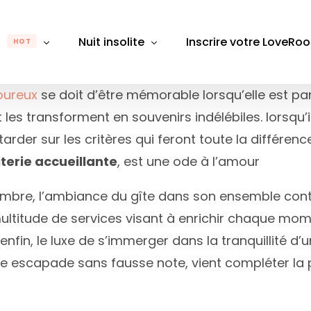
m
Nuit insolite
Inscrire votre LoveRo
HOT
oureux
se doit d’être mémorable lorsqu’elle est part
 les transforment en souvenirs indélébiles. lorsqu
gion
Par région
Par département
Pa
ttarder sur les critères qui feront toute la différ
Rhône-Alpes
Auvergne-Rhône-Alpes
Alpes-Maritimes
Alpes
B
literie accueillante
, est une ode à l’amour
e-Franche-Comté
Bretagne
Aube
Bouch
D
ambre, l’ambiance du gîte dans son ensemble contr
Bourgogne-Franche-Comté
Aude
Calva
É
ultitude de services visant à enrichir chaque mom
 de Loire
Centre-Val de Loire
Aveyron
Chare
L
fin, le luxe de s’immerger dans la tranquillité d
Grand Est
Bas-Rhin
Gard
M
une escapade sans fausse note, vient compléter l
France
Hauts-de-France
Bouches du Rhône
Giron
M