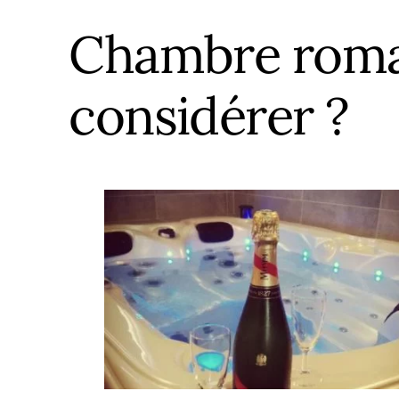
Île de Fran
Chambre romant
Normandi
Nouvelle-A
considérer ?
Occitanie
Pays de la 
Provence-