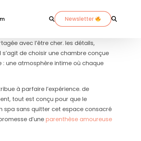
Newsletter
om
agée avec l’être cher. les détails,
’il s’agit de choisir une chambre conçue
r département
Par ville
Par ville
ence : une atmosphère intime où chaque
-Maritimes
ordeaux
Annecy
es-du-Rhône
ijon
Bordeaux
ibue à parfaire l’expérience. de
dos
pinal
La Rochelle
ent, tout est conçu pour que le
nte-Maritime
yon
Lyon
’un spa sans quitter cet espace consacré
etz
Marseille
a promesse d’une
parenthèse amoureuse
de
ontpellier
Nantes