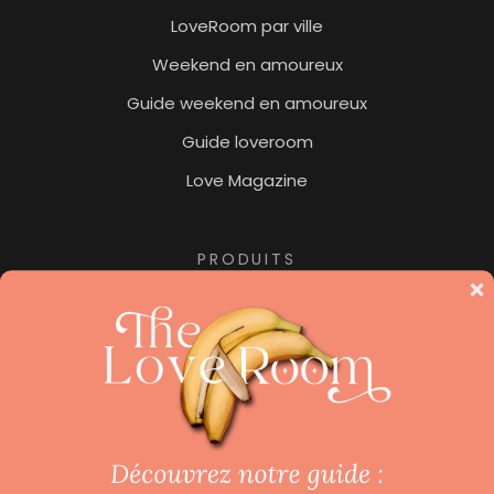
LoveRoom par ville
Weekend en amoureux
Guide weekend en amoureux
Guide loveroom
Love Magazine
PRODUITS
Jacuzzi privatif
Nuit insolite
Pour les amoureux des hôtels de luxe, ne manquez
pas notre collection «
Beaux Hôtels
« , le site dédié aux
hôtels de luxe et hôtels avec spa.