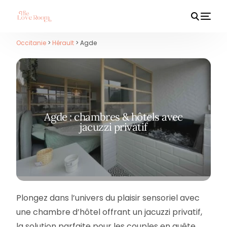
Occitanie
>
Hérault
> Agde
HOT
Agde : chambres & hôtels avec
jacuzzi privatif
Plongez dans l’univers du plaisir sensoriel avec
une chambre d’hôtel offrant un jacuzzi privatif,
la solution parfaite pour les couples en quête