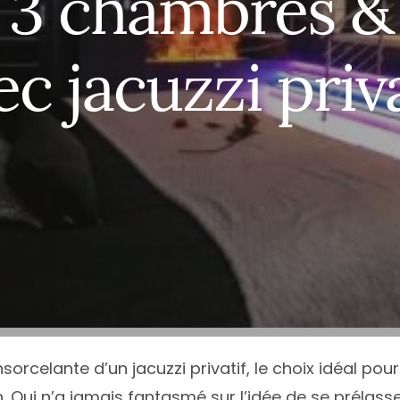
: 3 chambres &
ce
Île-de-France
Calvados
Haute
N
e
Normandie
Charente
Haute
N
ec jacuzzi priva
quitaine
Nouvelle-Aquitaine
Charente-Maritime
Héraul
P
Occitanie
Cher
Jura
P
Loire
Pays de la Loire
Côte-d’Or
Loire-
T
Alpes-Côte d’Azur
Provence-Alpes-Côte d’Azur
Côte d’Armor
Pyrén
T
Deux-Sèvres
Var
V
Tous les départements
T
rcelante d’un jacuzzi privatif, le choix idéal pour
 Qui n’a jamais fantasmé sur l’idée de se prélass