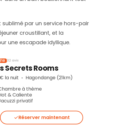
 sublimé par un service hors-pair
uner croustillant, et la
ur une escapade idyllique.
/10
32 avis
es Secrets Rooms
 € la nuit
Hagondange (21km)
▪︎
Chambre à thème
Hot & Caliente
Jacuzzi privatif
Réserver maintenant