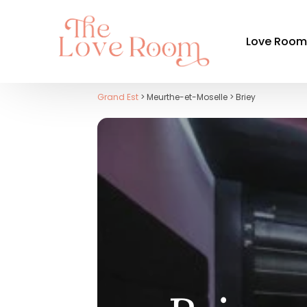
Love Roo
Grand Est
> Meurthe-et-Moselle > Briey
Par ré
Auvergne-
Bourgogn
Bretagne
Centre-Val
Grand Est
Hauts-de-