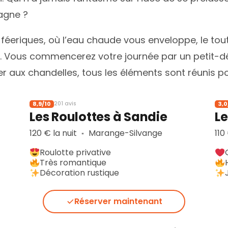
agne ?
éeriques, où l’eau chaude vous enveloppe, le tout
. Vous commencerez votre journée par un petit-déje
r aux chandelles, tous les éléments sont réunis po
8,9/10
3,0
201 avis
Les Roulottes à Sandie
L
120 € la nuit
Marange-Silvange
110
▪︎
Roulotte privative
Très romantique
Décoration rustique
Réserver maintenant