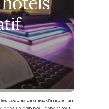
 hôtels
-Garonne
antes
Nice
-Savoie
ice
Montpellier
tif
t
aris
Paris
erpignan
Toulouse
Atlantique
oulouse
ées-Orientales
ours
alenciennes
outes les villes
 les couples désireux d’injecter un
er dans un bain bouillonnant tout