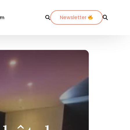
Newsletter
om
r département
Par ville
Par ville
-Maritimes
ordeaux
Annecy
es-du-Rhône
ijon
Bordeaux
dos
pinal
La Rochelle
nte-Maritime
yon
Lyon
etz
Marseille
de
ontpellier
Nantes