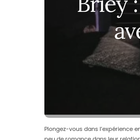
Briey 
Île de Fran
Normandi
av
Nouvelle-A
Occitanie
Pays de la 
Provence-
Plongez-vous dans l’expérience enso
peu de romance dans leur relation.