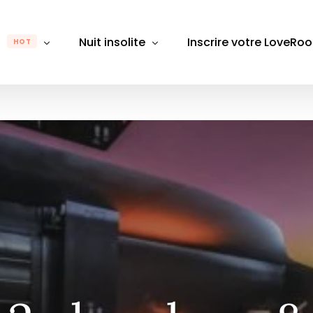
m
Nuit insolite
Inscrire votre LoveRo
HOT
gion
Par région
Par département
Pa
Rhône-Alpes
Auvergne-Rhône-Alpes
Alpes-Maritimes
Alpes
B
e-Franche-Comté
Bretagne
Aube
Bouch
D
Bourgogne-Franche-Comté
Aude
Calva
É
 de Loire
Centre-Val de Loire
Aveyron
Chare
L
Grand Est
Bas-Rhin
Gard
M
France
Hauts-de-France
Bouches du Rhône
Giron
M