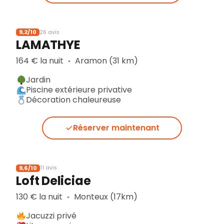
9,2/10
26 avis
LAMATHYE
164 € la nuit
Aramon (31 km)
▪︎
Jardin
Piscine extérieure privative
Décoration chaleureuse
Réserver maintenant
9,6/10
11 avis
Loft Deliciae
130 € la nuit
Monteux (17km)
▪︎
Jacuzzi privé