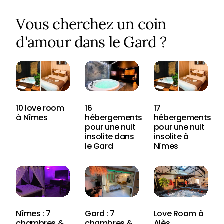
Vous cherchez un coin
d'amour dans le Gard ?
10 love room
16
17
à Nîmes
hébergements
hébergements
pour une nuit
pour une nuit
insolite dans
insolite à
le Gard
Nîmes
Nîmes : 7
Gard : 7
Love Room à
chambres &
chambres &
Alès