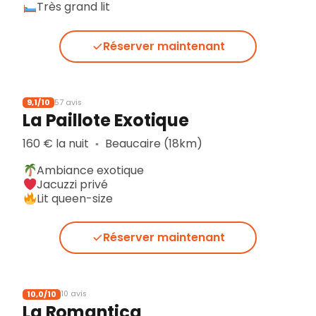
Très grand lit
Réserver maintenant
9,1/10
57 avis
La Paillote Exotique
160 € la nuit
Beaucaire (18km)
▪︎
Ambiance exotique
Jacuzzi privé
Lit queen-size
Réserver maintenant
10,0/10
10 avis
La Romantica