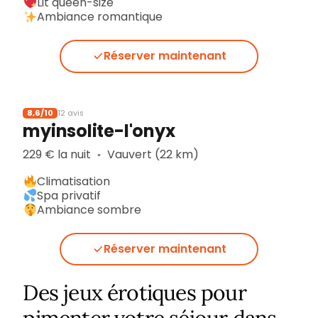
Lit queen-size
Ambiance romantique
Réserver maintenant
8,6/10
12 avis
myinsolite-l'onyx
229 € la nuit
Vauvert (22 km)
▪︎
Climatisation
Spa privatif
Ambiance sombre
Réserver maintenant
Des jeux érotiques pour