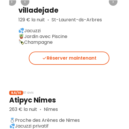
›
‹
›
villadejade
129 € la nuit
St-Laurent-ds-Arbres
▪︎
Jacuzzi
Jardin avec Piscine
Champagne
Réserver maintenant
9,5/10
61 avis
Atipyc Nimes
263 € la nuit
Nîmes
▪︎
Proche des Arènes de Nimes
Jacuzzi privatif