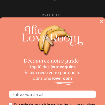
PRODUITS
Jacuzzi privatif
Nuit insolite
Pour les amoureux des hôtels de luxe, ne manquez
pas notre collection «
Beaux Hôtels
« , le site dédié aux
hôtels de luxe et hôtels avec spa.
Mentions légales
Politique de confidentialité
Conditions Générales de Ventes
login
© 2026 ·
Loveroom
J'accepte de recevoir le guide et les communications