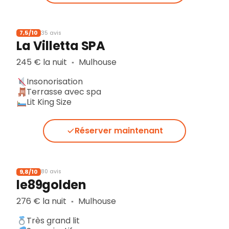
7,5/10
35 avis
La Villetta SPA
245 € la nuit
Mulhouse
▪︎
Insonorisation
Terrasse avec spa
Lit King Size
Réserver maintenant
9,8/10
80 avis
le89golden
276 € la nuit
Mulhouse
▪︎
Très grand lit