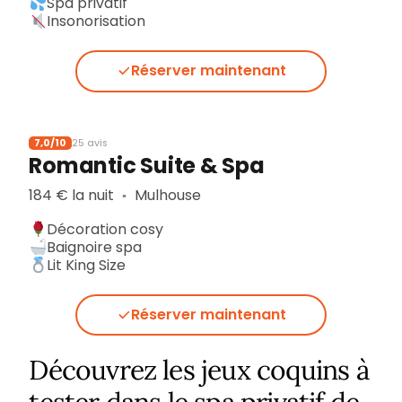
Spa privatif
Insonorisation
Réserver maintenant
7,0/10
25 avis
Romantic Suite & Spa
184 € la nuit
Mulhouse
▪︎
Décoration cosy
Baignoire spa
Lit King Size
Réserver maintenant
Découvrez les jeux coquins à