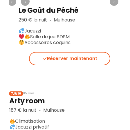
›
‹
›
Le Goût du Péché
250 € la nuit
Mulhouse
▪︎
Jacuzzi
Salle de jeu BDSM
Accessoires coquins
Réserver maintenant
7,9/10
85 avis
Arty room
187 € la nuit
Mulhouse
▪︎
Climatisation
Jacuzzi privatif