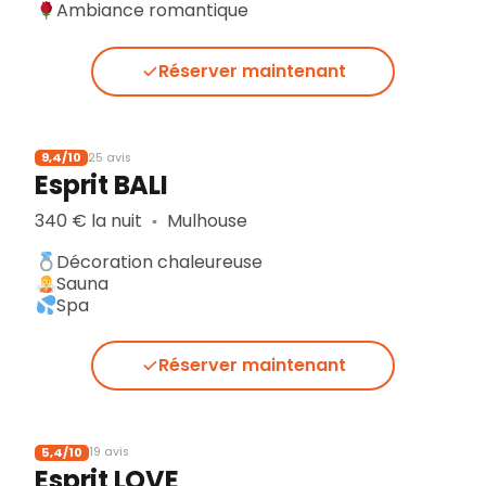
Ambiance romantique
Réserver maintenant
9,4/10
25 avis
Esprit BALI
340 € la nuit
Mulhouse
▪︎
Décoration chaleureuse
Sauna
Spa
Réserver maintenant
5,4/10
19 avis
Esprit LOVE