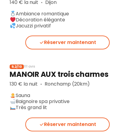
140 € la nuit
Dijon
▪︎
Ambiance romantique
Décoration élégante
Jacuzzi privatif
Réserver maintenant
9,2/10
111 avis
MANOIR AUX trois charmes
130 € la nuit
Ronchamp (20km)
▪︎
Sauna
Baignoire spa privative
Très grand lit
Réserver maintenant