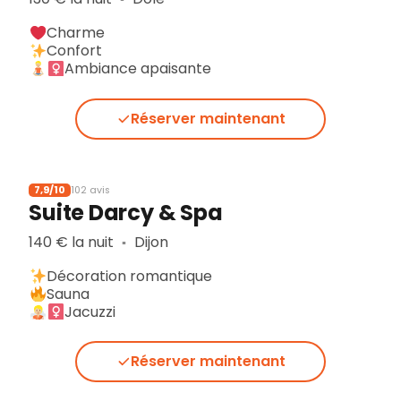
Charme
Confort
Ambiance apaisante
Réserver maintenant
7,9/10
102 avis
Suite Darcy & Spa
140 € la nuit
Dijon
▪︎
Décoration romantique
Sauna
Jacuzzi
Réserver maintenant