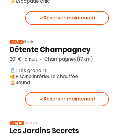
Escapade chic
Réserver maintenant
9,7/10
11 avis
Détente Champagney
201 € la nuit
Champagney(17km)
▪︎
Très grand lit
Piscine intérieure chauffée
Sauna
Réserver maintenant
9,4/10
179 avis
Les Jardins Secrets