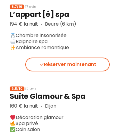
8,7/10
47 avis
L’appart [é] spa
194 € la nuit
Beure (6 km)
▪︎
Chambre insonorisée
Baignoire spa
Ambiance romantique
Réserver maintenant
6,5/10
23 avis
Suite Glamour & Spa
160 € la nuit
Dijon
▪︎
Décoration glamour
Spa privé
Coin salon