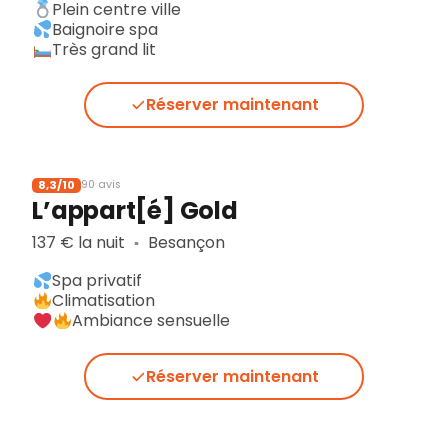
Plein centre ville
Baignoire spa
Très grand lit
Réserver maintenant
8,3/10
90 avis
L’appart[é] Gold
137 € la nuit
Besançon
▪︎
Spa privatif
Climatisation
Ambiance sensuelle
Réserver maintenant