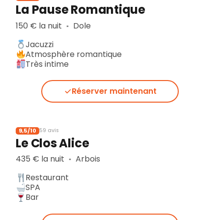
La Pause Romantique
150 € la nuit
Dole
▪︎
Jacuzzi
Atmosphère romantique
Très intime
Réserver maintenant
9,5/10
59 avis
Le Clos Alice
435 € la nuit
Arbois
▪︎
Restaurant
SPA
Bar