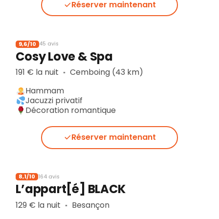
Réserver maintenant
9,6/10
45 avis
Cosy Love & Spa
191 € la nuit
Cemboing (43 km)
▪︎
Hammam
Jacuzzi privatif
Décoration romantique
Réserver maintenant
8,1/10
164 avis
L’appart[é] BLACK
129 € la nuit
Besançon
▪︎