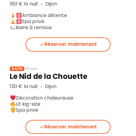
160 € la nuit
Dijon
▪︎
Ambiance détente
Spa privé
Bains à remous
Réserver maintenant
9,5/10
100 avis
Le Nid de la Chouette
130 € la nuit
Dijon
▪︎
Décoration chaleureuse
Lit kig-size
Spa privé
Réserver maintenant