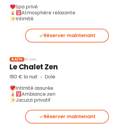
Spa privé
Atmosphère relaxante
Intimité
Réserver maintenant
8,8/10
90 avis
Le Chalet Zen
180 € la nuit
Dole
▪︎
Intimité assurée
Ambiance zen
Jacuzzi privatif
Réserver maintenant