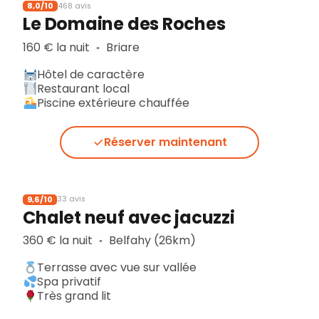
8,0/10
468 avis
Le Domaine des Roches
160 € la nuit
Briare
▪︎
Hôtel de caractère
Restaurant local
Piscine extérieure chauffée
Réserver maintenant
9,6/10
33 avis
Chalet neuf avec jacuzzi
360 € la nuit
Belfahy (26km)
▪︎
Terrasse avec vue sur vallée
Spa privatif
Très grand lit