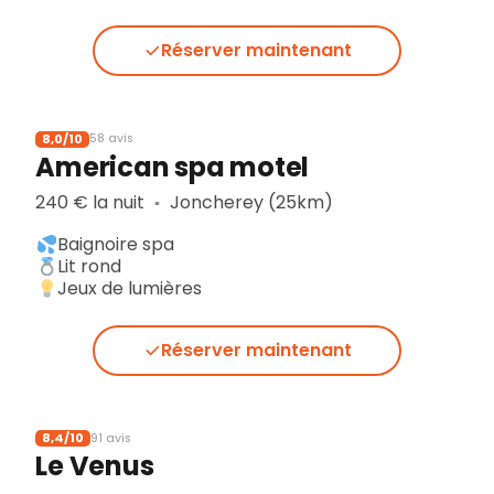
Réserver maintenant
8,0/10
58 avis
American spa motel
240 € la nuit
Joncherey (25km)
▪︎
Baignoire spa
Lit rond
Jeux de lumières
Réserver maintenant
8,4/10
91 avis
Le Venus