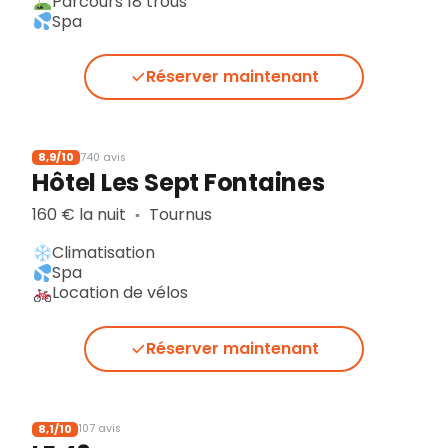
Parcours 18 trous
Spa
Réserver maintenant
8,9/10
740 avis
Hôtel Les Sept Fontaines
160 € la nuit
Tournus
▪︎
Climatisation
Spa
Location de vélos
Réserver maintenant
8,1/10
107 avis