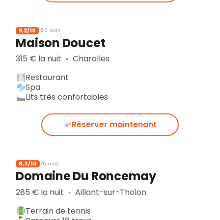
9,2/10
150 avis
Maison Doucet
315 € la nuit
Charolles
▪︎
Restaurant
Spa
Lits très confortables
Réserver maintenant
8,3/10
76 avis
Domaine Du Roncemay
285 € la nuit
Aillant-sur-Tholon
▪︎
Terrain de tennis