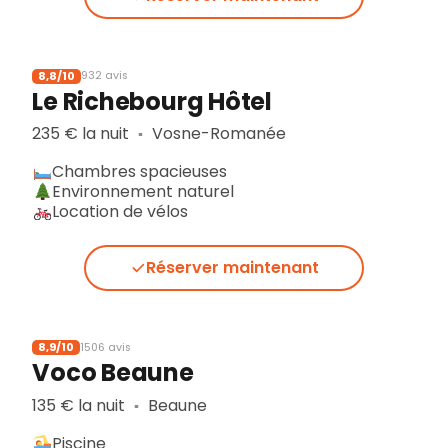
8,8/10
932 avis
Le Richebourg Hôtel
235 € la nuit
Vosne-Romanée
▪︎
Chambres spacieuses
Environnement naturel
Location de vélos
Réserver maintenant
8,9/10
1506 avis
Voco Beaune
135 € la nuit
Beaune
▪︎
Piscine