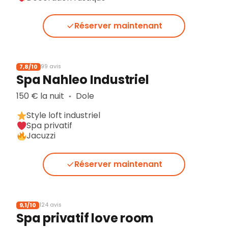
Réserver maintenant
7,8/10
99 avis
Spa Nahleo Industriel
150 € la nuit
Dole
▪︎
Style loft industriel
Spa privatif
Jacuzzi
Réserver maintenant
9,1/10
124 avis
Spa privatif love room