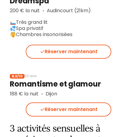
Dreamspa
200 € la nuit
Audincourt (21km)
▪︎
Très grand lit
Spa privatif
Chambres insonorisées
Réserver maintenant
9,3/10
53 avis
Romantisme et glamour
188 € la nuit
Dijon
▪︎
Réserver maintenant
3 activités sensuelles à