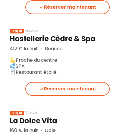
Réserver maintenant
8,9/10
793 avis
Hostellerie Cèdre & Spa
412 € la nuit
Beaune
▪︎
Proche du centre
SPA
Restaurant étoilé
Réserver maintenant
9,0/10
174 avis
La Dolce Vita
160 € la nuit
Dole
▪︎