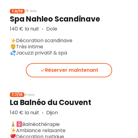
7,6/10
78 avis
Spa Nahleo Scandinave
140 € la nuit
Dole
▪︎
Décoration scandinave
Très intime
Jacuzzi privatif & spa
Réserver maintenant
7,7/10
4 avis
La Balnéo du Couvent
140 € la nuit
Dijon
▪︎
Balnéothérapie
Ambiance relaxante
Décoration rustique