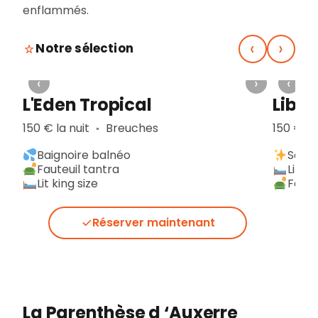
enflammés.
‹
›
Notre sélection
›
‹
›
‹
u
L'Eden Tropical
Liber
150 € la nuit
Breuches
150 € la
▪︎
Baignoire balnéo
Sauna
Fauteuil tantra
Lit Ki
Lit king size
Faute
Réserver maintenant
La Parenthèse d ‘Auxerre