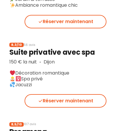
Ambiance romantique chic
Réserver maintenant
8,3/10
56 avis
Suite privative avec spa
150 € la nuit
Dijon
▪︎
Décoration romantique
Spa privé
Jacuzzi
Réserver maintenant
8,5/10
107 avis