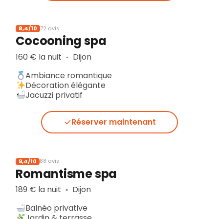
8,4/10
72 avis
Cocooning spa
160 € la nuit
Dijon
▪︎
Ambiance romantique
Décoration élégante
Jacuzzi privatif
Réserver maintenant
9,4/10
88 avis
Romantisme spa
189 € la nuit
Dijon
▪︎
Balnéo privative
Jardin & terrasse