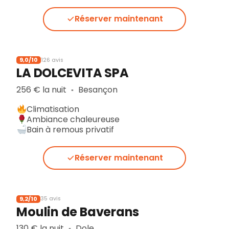
Réserver maintenant
9,0/10
126 avis
LA DOLCEVITA SPA
256 € la nuit
Besançon
▪︎
Climatisation
Ambiance chaleureuse
Bain à remous privatif
Réserver maintenant
9,2/10
35 avis
Moulin de Baverans
130 € la nuit
Dole
▪︎