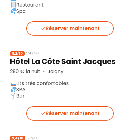
Restaurant
Spa
Réserver maintenant
9,2/10
274 avis
Hôtel La Côte Saint Jacques
290 € la nuit
Joigny
▪︎
Lits très confortables
SPA
Bar
Réserver maintenant
9,4/10
67 avis