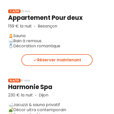
7,4/10
70 avis
Appartement Pour deux
159 € la nuit
Besançon
▪︎
Sauna
Bain à remous
Décoration romantique
Réserver maintenant
9,4/10
61 avis
Harmonie Spa
230 € la nuit
Dijon
▪︎
Jacuzzi & sauna privatif
Décor ultra contemporain