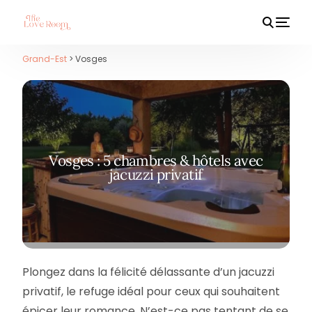
Grand-Est
> Vosges
HOT
Vosges : 5 chambres & hôtels avec
jacuzzi privatif
Plongez dans la félicité délassante d’un jacuzzi
privatif, le refuge idéal pour ceux qui souhaitent
épicer leur romance. N’est-ce pas tentant de se