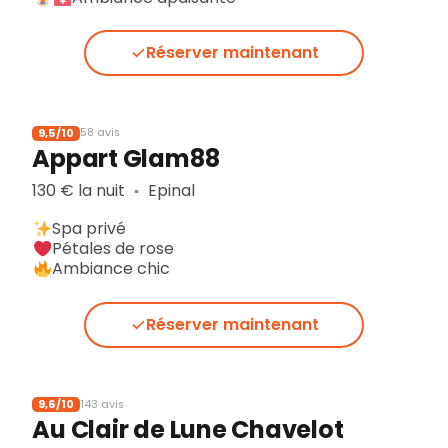
Réserver maintenant
9,5/10
58 avis
Appart Glam88
130 € la nuit
Epinal
▪︎
Spa privé
Pétales de rose
Ambiance chic
Réserver maintenant
9,6/10
143 avis
Au Clair de Lune Chavelot