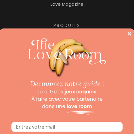
Love Magazine
PRODUITS
Jacuzzi privatif
Nuit insolite
Pour les amoureux des hôtels de luxe, ne manquez
pas notre collection «
Beaux Hôtels
« , le site dédié aux
hôtels de luxe et hôtels avec spa.
Mentions légales
Politique de confidentialité
Conditions Générales de Ventes