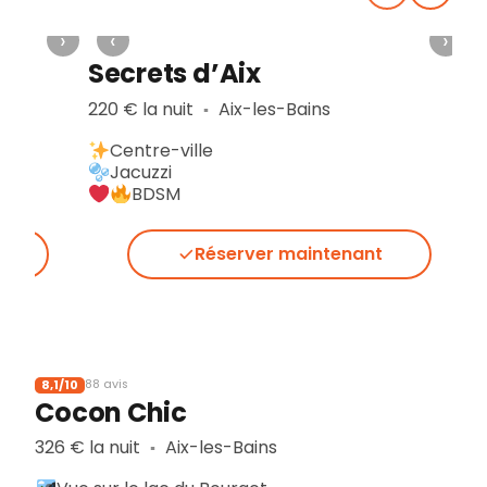
›
‹
›
Secrets d’Aix
220 € la nuit
Aix-les-Bains
▪︎
Centre-ville
Jacuzzi
BDSM
Réserver maintenant
8,1/10
88 avis
Cocon Chic
326 € la nuit
Aix-les-Bains
▪︎