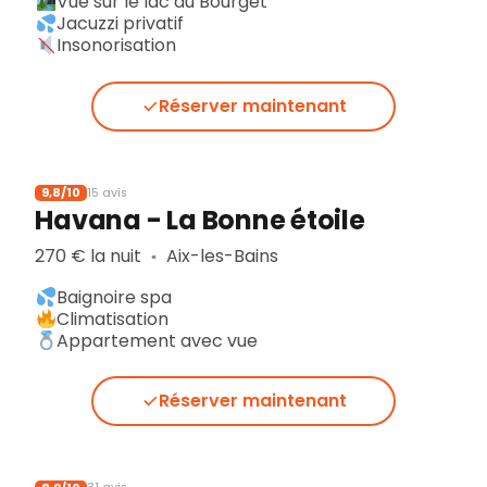
Vue sur le lac du Bourget
Jacuzzi privatif
Insonorisation
Réserver maintenant
9,8/10
15 avis
Havana - La Bonne étoile
270 € la nuit
Aix-les-Bains
▪︎
Baignoire spa
Climatisation
Appartement avec vue
Réserver maintenant