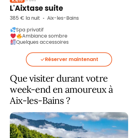
8,9/10
31 avis
L'Aixtase suite
385 € la nuit
Aix-les-Bains
▪︎
Spa privatif
Ambiance sombre
Quelques accessoires
Réserver maintenant
Que visiter durant votre
week-end en amoureux à
Aix-les-Bains ?