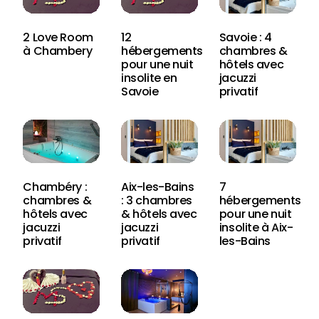
2 Love Room
12
Savoie : 4
à Chambery
hébergements
chambres &
pour une nuit
hôtels avec
insolite en
jacuzzi
Savoie
privatif
Chambéry :
Aix-les-Bains
7
chambres &
: 3 chambres
hébergements
hôtels avec
& hôtels avec
pour une nuit
jacuzzi
jacuzzi
insolite à Aix-
privatif
privatif
les-Bains