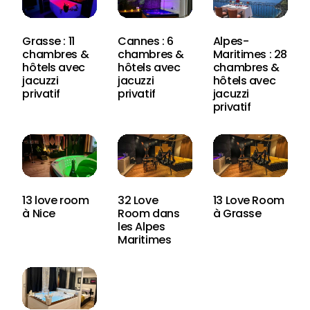
Grasse : 11
Cannes : 6
Alpes-
chambres &
chambres &
Maritimes : 28
hôtels avec
hôtels avec
chambres &
jacuzzi
jacuzzi
hôtels avec
privatif
privatif
jacuzzi
privatif
13 love room
32 Love
13 Love Room
à Nice
Room dans
à Grasse
login
les Alpes
Maritimes
Newsletter