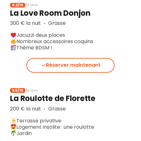
8,2/10
83 avis
La Love Room Donjon
300 € la nuit
Grasse
▪︎
Jacuzzi deux places
Nombreux accessoires coquins
Thème BDSM !
Réserver maintenant
9,5/10
35 avis
La Roulotte de Florette
200 € la nuit
Grasse
▪︎
Terrasse privative
Logement insolite : une roulotte
Jardin