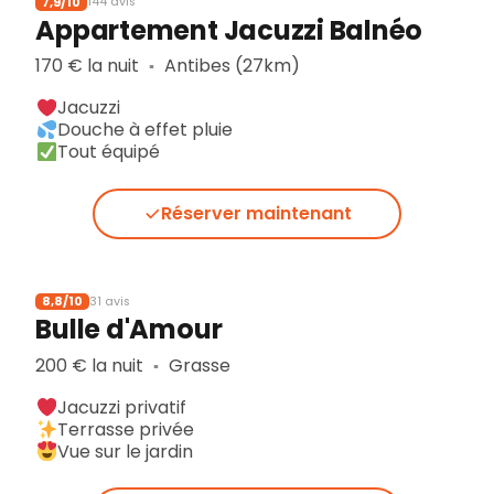
7,9/10
144 avis
Appartement Jacuzzi Balnéo
170 € la nuit
Antibes (27km)
▪︎
Jacuzzi
Douche à effet pluie
Tout équipé
Réserver maintenant
8,8/10
31 avis
Bulle d'Amour
200 € la nuit
Grasse
▪︎
Jacuzzi privatif
Terrasse privée
Vue sur le jardin