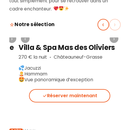
tout simplement pour se retrouver dans un
cadre enchanteur.
‹
›
Notre sélection
›
‹
›
amme
Villa & Spa Mas des Oliviers
270 € la nuit
Châteauneuf-Grasse
▪︎
Jacuzzi
Hammam
Vue panoramique d’exception
Réserver maintenant