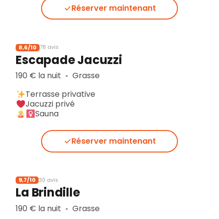
Réserver maintenant
8,6/10
78 avis
Escapade Jacuzzi
190 € la nuit
Grasse
▪︎
Terrasse privative
Jacuzzi privé
Sauna
Réserver maintenant
9,7/10
30 avis
La Brindille
190 € la nuit
Grasse
▪︎