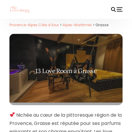
Provence-Alpes Côte d’Azur
>
Alpes-Maritimes
> Grasse
HOT
13 Love Room à Grasse
Nichée au cœur de la pittoresque région de la
Provence, Grasse est réputée pour ses parfums
enivrants et son charme envoûtant. Les love