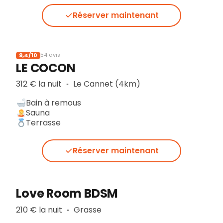
Réserver maintenant
9,4/10
54 avis
LE COCON
312 € la nuit
Le Cannet (4km)
▪︎
Bain à remous
Sauna
Terrasse
Réserver maintenant
Love Room BDSM
210 € la nuit
Grasse
▪︎