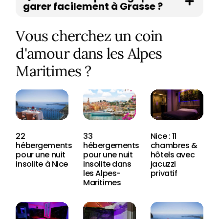
garer facilement à Grasse ?
Vous cherchez un coin
d'amour dans les Alpes
Maritimes ?
22
33
Nice : 11
hébergements
hébergements
chambres &
pour une nuit
pour une nuit
hôtels avec
insolite à Nice
insolite dans
jacuzzi
les Alpes-
privatif
Maritimes