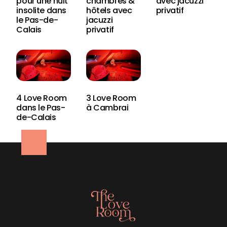
pour une nuit
chambres &
avec jacuzzi
insolite dans
hôtels avec
privatif
le Pas-de-
jacuzzi
Calais
privatif
4 Love Room
3 Love Room
dans le Pas-
à Cambrai
de-Calais