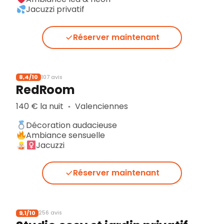
Jacuzzi privatif
Réserver maintenant
8,4/10
107 avis
RedRoom
140 € la nuit
Valenciennes
▪︎
Décoration audacieuse
Ambiance sensuelle
Jacuzzi
Réserver maintenant
9,1/10
256 avis