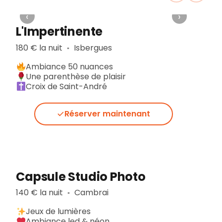
‹
›
L'Impertinente
180 € la nuit
Isbergues
▪︎
Ambiance 50 nuances
Une parenthèse de plaisir
Croix de Saint-André
Réserver maintenant
Capsule Studio Photo
140 € la nuit
Cambrai
▪︎
Jeux de lumières
Ambiance led & néon