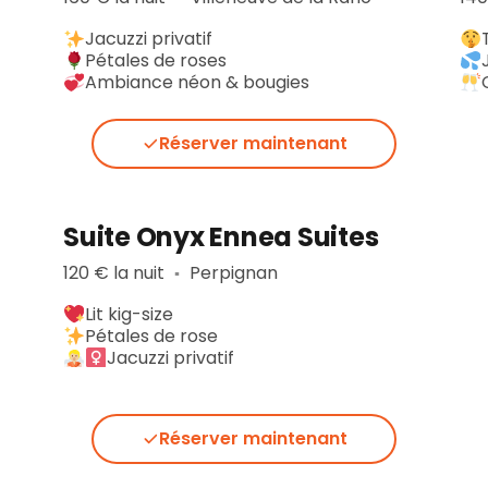
Jacuzzi privatif
Pétales de roses
Ambiance néon & bougies
Réserver maintenant
Suite Onyx Ennea Suites
120 € la nuit
Perpignan
▪︎
Lit kig-size
Pétales de rose
Jacuzzi privatif
Réserver maintenant