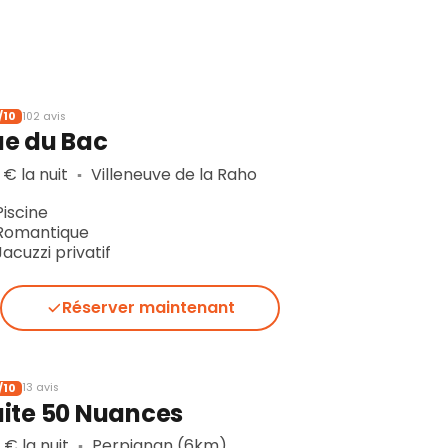
/10
102 avis
ue du Bac
 € la nuit
Villeneuve de la Raho
▪︎
Piscine
Romantique
Jacuzzi privatif
Réserver maintenant
/10
13 avis
uite 50 Nuances
 € la nuit
Perpignan (6km)
▪︎