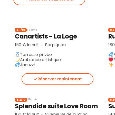
8,1/10
9,6
58 avis
Canartists - La Loge
R
150 € la nuit
Perpignan
180
▪︎
Terrasse privée
Ambiance artistique
Jacuzzi
Réserver maintenant
8,2/10
8,9
35 avis
Splendide suite Love Room
S
160 € la nuit
Villeneuve de la Raho
140
▪︎