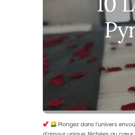
10 
Île de Fran
Normandi
Py
Nouvelle-A
Occitanie
Pays de la 
Provence-
Plongez dans l’univers envoû
d’amour unique. Nichées au cœur 