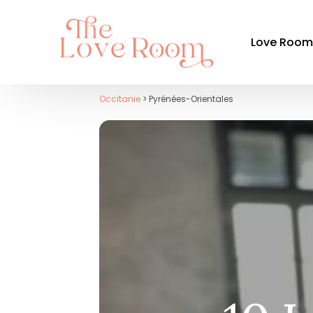
Love Roo
Occitanie
> Pyrénées-Orientales
Par ré
Auvergne-
Bourgogn
Bretagne
Centre-Val
Grand Est
Hauts-de-