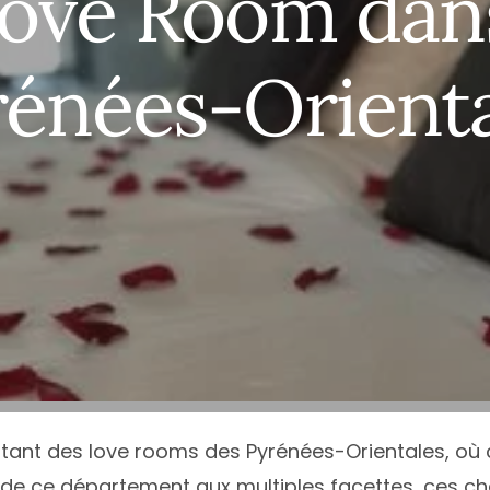
Love Room dans
ce
Île-de-France
Calvados
Haute
N
e
Normandie
Charente
Haute
N
rénées-Orienta
quitaine
Nouvelle-Aquitaine
Charente-Maritime
Héraul
P
Occitanie
Cher
Jura
P
Loire
Pays de la Loire
Côte-d’Or
Loire-
T
Alpes-Côte d’Azur
Provence-Alpes-Côte d’Azur
Côte d’Armor
Pyrén
T
Deux-Sèvres
Var
V
Tous les départements
T
tant des love rooms des Pyrénées-Orientales, où 
de ce département aux multiples facettes, ces cha