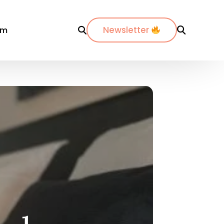
Newsletter
om
r département
Par ville
Par ville
-Maritimes
ordeaux
Annecy
es-du-Rhône
ijon
Bordeaux
dos
pinal
La Rochelle
nte-Maritime
yon
Lyon
etz
Marseille
de
ontpellier
Nantes