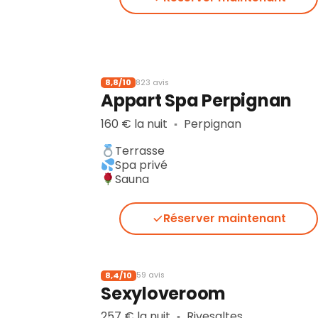
8,8/10
823 avis
Appart Spa Perpignan
160 € la nuit
Perpignan
▪︎
Terrasse
Spa privé
Sauna
Réserver maintenant
8,4/10
59 avis
Sexyloveroom
257 € la nuit
Rivesaltes
▪︎