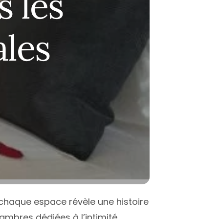
 les
-Garonne
antes
Nice
-Savoie
ice
Montpellier
les
t
aris
Paris
erpignan
Toulouse
Atlantique
oulouse
ées-Orientales
ours
alenciennes
outes les villes
chaque espace révèle une histoire
mbres dédiées à l’intimité