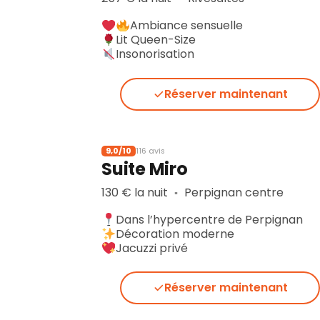
Ambiance sensuelle
Lit Queen-Size
Insonorisation
Réserver maintenant
9,0/10
116 avis
Suite Miro
130 € la nuit
Perpignan centre
▪︎
Dans l’hypercentre de Perpignan
Décoration moderne
Jacuzzi privé
Réserver maintenant