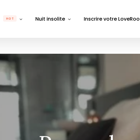
m
Nuit insolite
Inscrire votre LoveRo
HOT
gion
Par région
Par département
Pa
Rhône-Alpes
Auvergne-Rhône-Alpes
Alpes-Maritimes
Alpes
B
e-Franche-Comté
Bretagne
Aube
Bouch
D
Bourgogne-Franche-Comté
Aude
Calva
É
 de Loire
Centre-Val de Loire
Aveyron
Chare
L
Grand Est
Bas-Rhin
Gard
M
France
Hauts-de-France
Bouches du Rhône
Giron
M