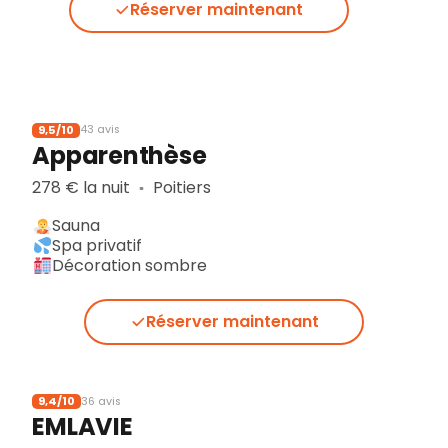
Réserver maintenant
9,5/10
43 avis
Apparenthèse
278 € la nuit
Poitiers
▪︎
Sauna
Spa privatif
Décoration sombre
Réserver maintenant
9,4/10
36 avis
EMLAVIE