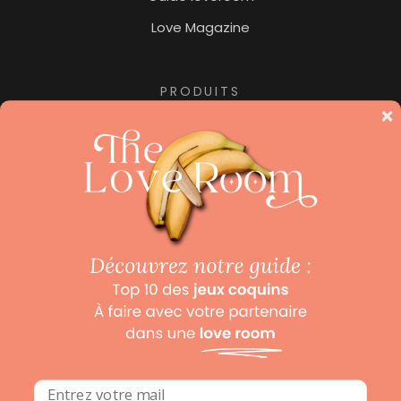
Love Magazine
PRODUITS
Jacuzzi privatif
Nuit insolite
Pour les amoureux des hôtels de luxe, ne manquez
pas notre collection «
Beaux Hôtels
« , le site dédié aux
hôtels de luxe et hôtels avec spa.
Mentions légales
Politique de confidentialité
Conditions Générales de Ventes