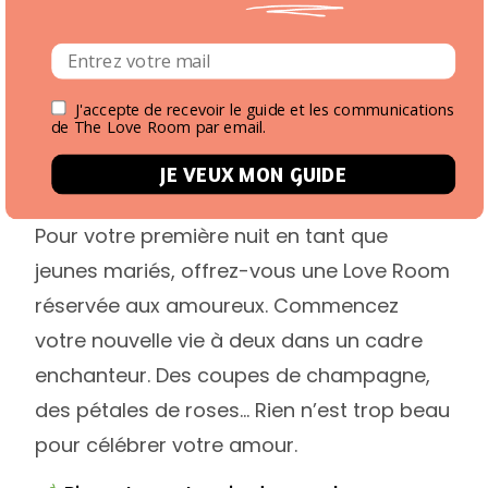
étape importante dans une Love Room
romantique ? Plongez dans le jacuzzi et
imaginez les festivités à venir tout en
J'accepte de recevoir le guide et les communications
de The Love Room par email.
savourant le moment présent.
JE VEUX MON GUIDE
Une nuit de noces inoubliable.
Pour votre première nuit en tant que
jeunes mariés, offrez-vous une Love Room
réservée aux amoureux. Commencez
votre nouvelle vie à deux dans un cadre
enchanteur. Des coupes de champagne,
des pétales de roses… Rien n’est trop beau
pour célébrer votre amour.