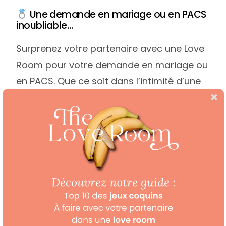
Une demande en mariage ou en PACS
inoubliable…
Surprenez votre partenaire avec une Love
Room pour votre demande en mariage ou
en PACS. Que ce soit dans l’intimité d’une
cabane au cœur de la nature ou sur le lit
rond d’une Love Room, créez un moment
magique pour sceller votre union pour la
vie.
Célébrez le grand « OUI » !
Lorsque l’élu de votre cœur répond « OUI »
à votre demande en fiançailles ou en
PACS, quoi de mieux que de célébrer cette