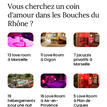
Vous cherchez un coin
d'amour dans les Bouches du
Rhône ?
13 love room
11 Love Room
7 jacuzzis
à Marseille
à Orgon
privatifs à
Marseille
19
16 Love Room
5 Love Room
hébergements
à Aix-en-
à Plan de
pour une nuit
Provence
Cuques