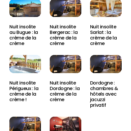
Nuit insolite
Nuit insolite
Nuit insolite
au Bugue : la
Bergerac : la
Sarlat : la
crème de la
crème de la
crème de la
crème
crème
crème
Nuit insolite
Nuit insolite
Dordogne :
Périgueux : la
Dordogne : la
chambres &
crème de la
crème de la
hôtels avec
crème !
crème
jacuzzi
privatif