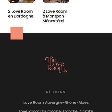
2 Love Room
2 Love Room
en Dordogne
à Montpon-
Ménestérol
RÉGIONS
Love Room Auvergne-Rhône-Alpes
Love Room Bourgogne-Franche-Comté