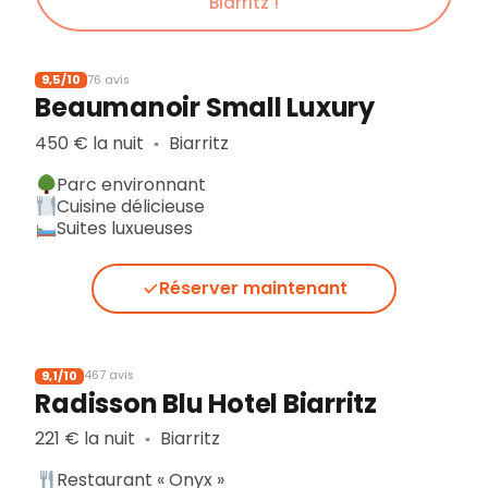
Biarritz !
9,5/10
76 avis
Beaumanoir Small Luxury
450 € la nuit
Biarritz
▪︎
Parc environnant
Cuisine délicieuse
Suites luxueuses
Réserver maintenant
9,1/10
467 avis
Radisson Blu Hotel Biarritz
221 € la nuit
Biarritz
▪︎
Restaurant « Onyx »