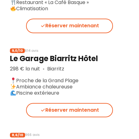
Restaurant « La Café Basque »
Climatisation
Réserver maintenant
9,0/10
614 avis
Le Garage Biarritz Hôtel
298 € la nuit
Biarritz
▪︎
Proche de la Grand Plage
Ambiance chaleureuse
Piscine extérieure
Réserver maintenant
8,6/10
966 avis