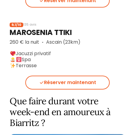
Réserver maintenant
9,1/10
135 avis
MAROSENIA TTIKI
260 € la nuit
Ascain (23km)
▪︎
Jacuzzi privatif
Spa
Terrasse
Réserver maintenant
Que faire durant votre
week-end en amoureux à
Biarritz ?