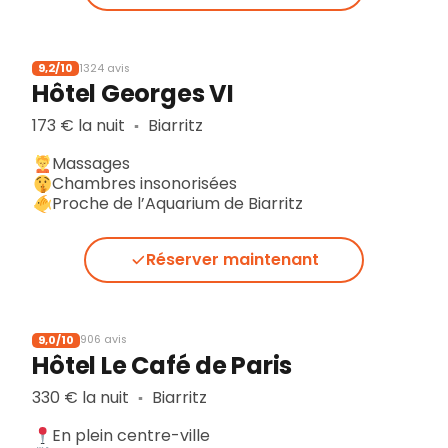
9,2/10
1324 avis
Hôtel Georges VI
173 € la nuit
Biarritz
▪︎
Massages
Chambres insonorisées
Proche de l’Aquarium de Biarritz
Réserver maintenant
9,0/10
906 avis
Hôtel Le Café de Paris
330 € la nuit
Biarritz
▪︎
En plein centre-ville