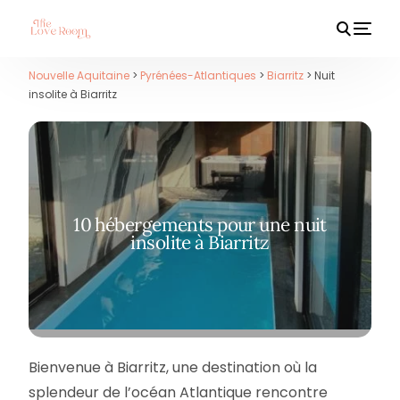
Nouvelle Aquitaine
>
Pyrénées-Atlantiques
>
Biarritz
> Nuit
insolite à Biarritz
HOT
10 hébergements pour une nuit
insolite à Biarritz
Bienvenue à Biarritz, une destination où la
splendeur de l’océan Atlantique rencontre