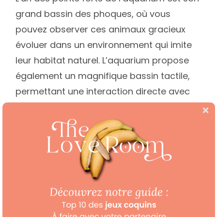
grand bassin des phoques, où vous
pouvez observer ces animaux gracieux
évoluer dans un environnement qui imite
leur habitat naturel. L’aquarium propose
également un magnifique bassin tactile,
permettant une interaction directe avec
certaines espèces, une expérience à la
fois ludique et instructive.
Réservez dès maintenant votre logement
insolite pour un week-end en amoureux à
Biarritz !
Quel type de nuit insolite
vous attend à Biarritz ?