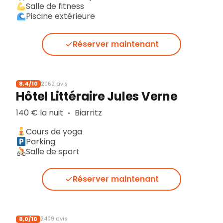
Salle de fitness
Piscine extérieure
Réserver maintenant
8,4/10
2062 avis
Hôtel Littéraire Jules Verne
140 € la nuit
Biarritz
▪︎
Cours de yoga
Parking
Salle de sport
Réserver maintenant
8,0/10
2409 avis