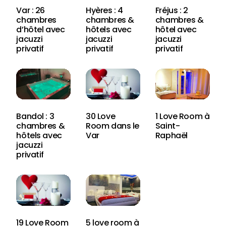
Var : 26
Hyères : 4
Fréjus : 2
chambres
chambres &
chambres &
d’hôtel avec
hôtels avec
hôtel avec
jacuzzi
jacuzzi
jacuzzi
privatif
privatif
privatif
Bandol : 3
30 Love
1 Love Room à
chambres &
Room dans le
Saint-
hôtels avec
Var
Raphaël
jacuzzi
privatif
19 Love Room
5 love room à