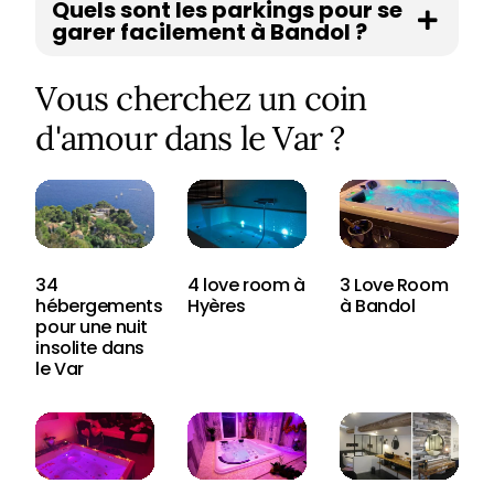
Quels sont les parkings pour se
garer facilement à Bandol ?
Vous cherchez un coin
d'amour dans le Var ?
34
4 love room à
3 Love Room
hébergements
Hyères
à Bandol
pour une nuit
insolite dans
le Var