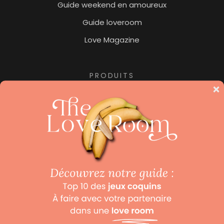
Guide weekend en amoureux
Guide loveroom
Love Magazine
PRODUITS
Jacuzzi privatif
Nuit insolite
Pour les amoureux des hôtels de luxe, ne manquez
pas notre collection «
Beaux Hôtels
« , le site dédié aux
hôtels de luxe et hôtels avec spa.
Mentions légales