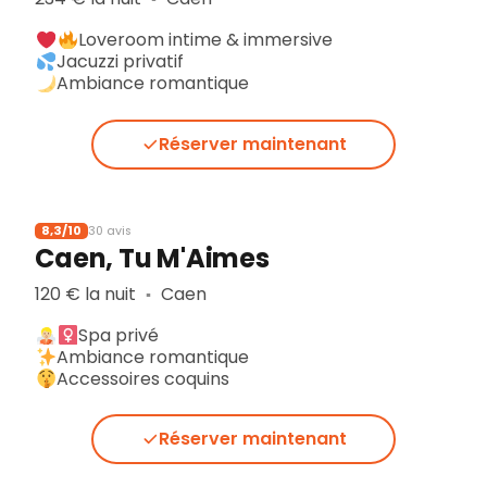
Loveroom intime & immersive
Jacuzzi privatif
Ambiance romantique
Réserver maintenant
8,3/10
30 avis
Caen, Tu M'Aimes
120 € la nuit
Caen
▪︎
Spa privé
Ambiance romantique
Accessoires coquins
Réserver maintenant