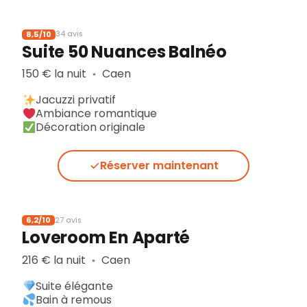
8,5/10
34 avis
Suite 50 Nuances Balnéo
150 € la nuit
Caen
▪︎
Jacuzzi privatif
Ambiance romantique
Décoration originale
Réserver maintenant
6,2/10
27 avis
Loveroom En Aparté
216 € la nuit
Caen
▪︎
Suite élégante
Bain à remous