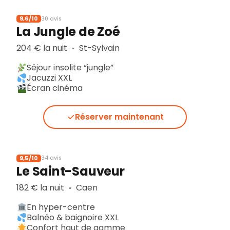
9,6/10
30 avis
La Jungle de Zoé
204 € la nuit
St-Sylvain
▪︎
Séjour insolite “jungle”
Jacuzzi XXL
Écran cinéma
Réserver maintenant
9,5/10
34 avis
Le Saint-Sauveur
182 € la nuit
Caen
▪︎
En hyper-centre
Balnéo & baignoire XXL
Confort haut de gamme