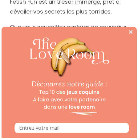
Fetish Fun est un trésor immergé, prêt à
dévoiler vos secrets les plus torrides.
Que vous souhaitiez explorer de nouveaux
horizons érotiques ou ajouter une touche
pétillante à vos soirées déjà passionnées,
lancez les dés et laissez-les guider vos
aventures sous-marines ! Prenez les
décisions pour votre partenaire en suivant
les 30 défis bien trempés du jeu. Et pour
parfaire le tout, choisissez parmi les 12
scénarios pour célébrer votre victoire !
Oubliez les pions classiques et les cases
ennuyeuses, Fetish Fun sera votre nouvelle