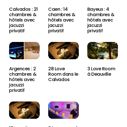
Calvados : 21
Caen : 14
Bayeux : 4
chambres &
chambres &
chambres &
hôtels avec
hôtels avec
hôtels avec
jacuzzi
jacuzzi
jacuzzi
privatif
privatif
privatif
Argences : 2
28 Love
3 Love Room
chambres &
Room dans le
à Deauville
hôtels avec
Calvados
jacuzzi
privatif