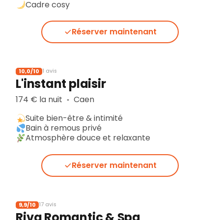
Cadre cosy
Réserver maintenant
10,0/10
1 avis
L'instant plaisir
174 € la nuit
Caen
▪︎
Suite bien-être & intimité
Bain à remous privé
Atmosphère douce et relaxante
Réserver maintenant
9,9/10
17 avis
Riva Romantic & Spa