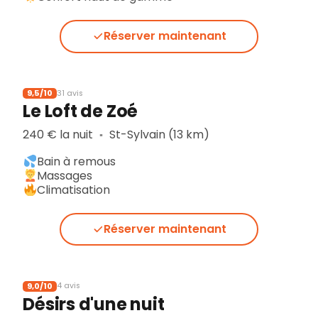
Réserver maintenant
9,5/10
31 avis
Le Loft de Zoé
240 € la nuit
St-Sylvain (13 km)
▪︎
Bain à remous
Massages
Climatisation
Réserver maintenant
9,0/10
4 avis
Désirs d'une nuit