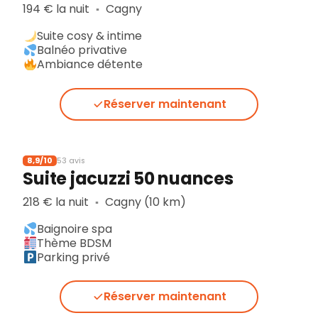
194 € la nuit
Cagny
▪︎
Suite cosy & intime
Balnéo privative
Ambiance détente
Réserver maintenant
8,9/10
53 avis
Suite jacuzzi 50 nuances
218 € la nuit
Cagny (10 km)
▪︎
Baignoire spa
Thème BDSM
Parking privé
Réserver maintenant