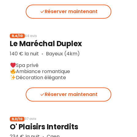
Réserver maintenant
9,4/10
64 avis
Le Maréchal Duplex
140 € la nuit
Bayeux (4km)
▪︎
Spa privé
Ambiance romantique
Décoration élégante
Réserver maintenant
9,0/10
37 avis
O' Plaisirs Interdits
234 € la nuit
Caen
▪︎