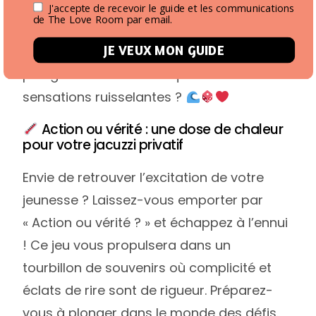
ancre de complicité. Alors, êtes-vous
J'accepte de recevoir le guide et les communications
de The Love Room par email.
prêt(e) à être le roi/la reine des vagues,
JE VEUX MON GUIDE
savourant la plaisir de la victoire, ou le
plongeur audacieux en quête de
sensations ruisselantes ?
Action ou vérité : une dose de chaleur
pour votre jacuzzi privatif
Envie de retrouver l’excitation de votre
jeunesse ? Laissez-vous emporter par
« Action ou vérité ? » et échappez à l’ennui
! Ce jeu vous propulsera dans un
tourbillon de souvenirs où complicité et
éclats de rire sont de rigueur. Préparez-
vous à plonger dans le monde des défis.