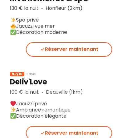
130 € la nuit
Honfleur (2km)
▪︎
Spa privé
Jacuzzi vue mer
Décoration moderne
Réserver maintenant
9,7/10
13 avis
Deliv'Love
100 € la nuit
Deauville (1km)
▪︎
Jacuzzi privé
Ambiance romantique
Décoration élégante
Réserver maintenant