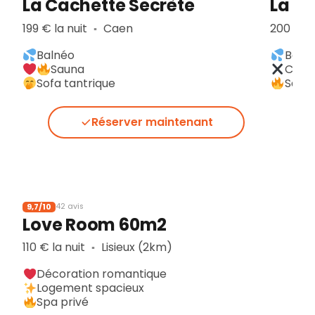
La Cachette Secrète
La Lo
199 € la nuit
Caen
200 € la
▪︎
Balnéo
Baln
Sauna
Croix
Sofa tantrique
Saun
Réserver maintenant
9,7/10
42 avis
Love Room 60m2
110 € la nuit
Lisieux (2km)
▪︎
Décoration romantique
Logement spacieux
Spa privé