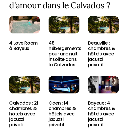
d'amour dans le Calvados ?
4 Love Room
48
Deauville :
à Bayeux
hébergements
chambres &
pour une nuit
hôtels avec
insolite dans
jacuzzi
la Calvados
privatif
Calvados : 21
Caen : 14
Bayeux : 4
chambres &
chambres &
chambres &
hôtels avec
hôtels avec
hôtels avec
jacuzzi
jacuzzi
jacuzzi
privatif
privatif
privatif