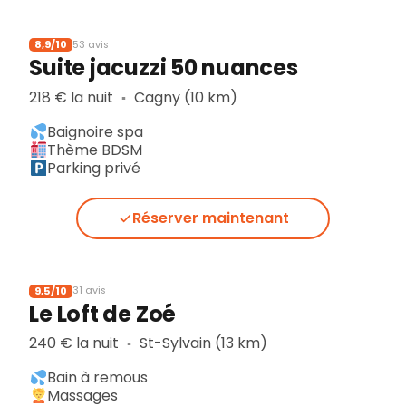
8,9/10
53 avis
Suite jacuzzi 50 nuances
218 € la nuit
Cagny (10 km)
▪︎
Baignoire spa
Thème BDSM
Parking privé
Réserver maintenant
9,5/10
31 avis
Le Loft de Zoé
240 € la nuit
St-Sylvain (13 km)
▪︎
Bain à remous
Massages