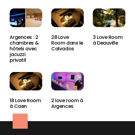
Argences : 2
28 Love
3 Love Room
chambres &
Room dans le
à Deauville
hôtels avec
Calvados
jacuzzi
privatif
18 Love Room
2 love room à
à Caen
Argences