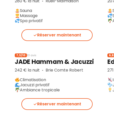
280 € la nuit
Rueil-Malmaison
207
▪︎
Sauna
Massage
Spa privatif
Réserver maintenant
7,3/10
6,8
13 avis
JADE Hammam & Jacuzzi
E
242 € la nuit
Brie Comte Robert
271
▪︎
Climatisation
Jacuzzi privatif
Ambiance tropicale
Réserver maintenant