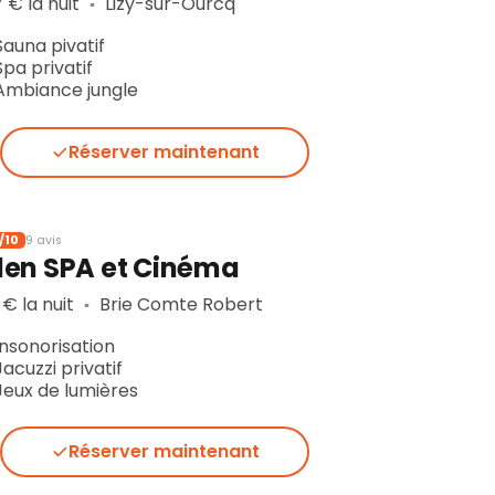
 € la nuit
Lizy-sur-Ourcq
▪︎
Sauna pivatif
Spa privatif
Ambiance jungle
Réserver maintenant
/10
9 avis
den SPA et Cinéma
 € la nuit
Brie Comte Robert
▪︎
Insonorisation
Jacuzzi privatif
Jeux de lumières
Réserver maintenant