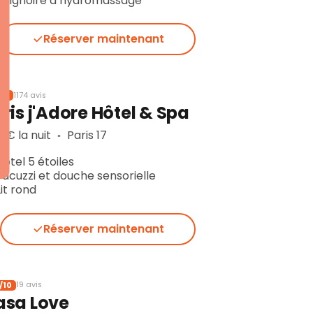
Baignoire d’hydromassage
Réserver maintenant
/10
1174 avis
ris j'Adore Hôtel & Spa
 € la nuit
Paris 17
▪︎
Hôtel 5 étoiles
Jacuzzi et douche sensorielle
Lit rond
Réserver maintenant
/10
19 avis
asa Love