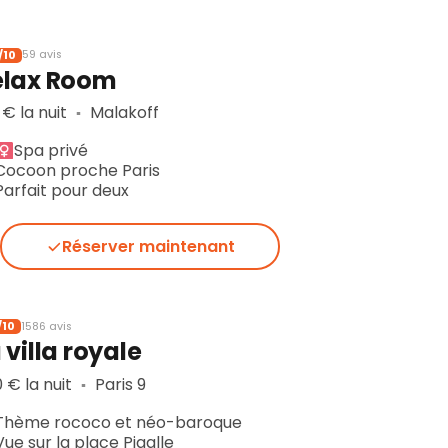
/10
59 avis
elax Room
 € la nuit
Malakoff
▪︎
Spa privé
Cocoon proche Paris
Parfait pour deux
Réserver maintenant
/10
1586 avis
 villa royale
 € la nuit
Paris 9
▪︎
Thème rococo et néo-baroque
Vue sur la place Pigalle