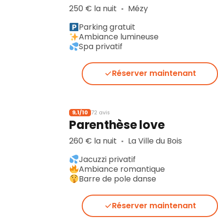
250 € la nuit
Mézy
▪︎
Parking gratuit
Ambiance lumineuse
Spa privatif
Réserver maintenant
9,1/10
72 avis
Parenthèse love
260 € la nuit
La Ville du Bois
▪︎
Jacuzzi privatif
Ambiance romantique
Barre de pole danse
Réserver maintenant