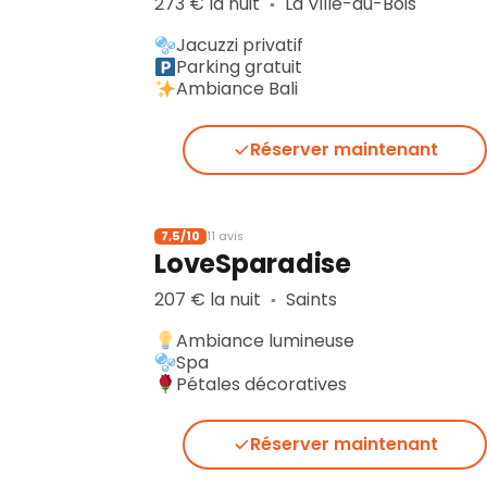
273 € la nuit
La Ville-du-Bois
▪︎
Jacuzzi privatif
Parking gratuit
Ambiance Bali
Réserver maintenant
7,5/10
11 avis
LoveSparadise
207 € la nuit
Saints
▪︎
Ambiance lumineuse
Spa
Pétales décoratives
Réserver maintenant