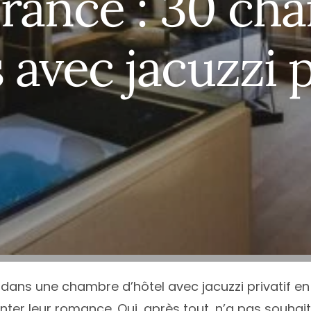
France : 30 ch
ce
Île-de-France
Calvados
Haute
N
e
Normandie
Charente
Haute
N
 avec jacuzzi p
quitaine
Nouvelle-Aquitaine
Charente-Maritime
Héraul
P
Occitanie
Cher
Jura
P
Loire
Pays de la Loire
Côte-d’Or
Loire-
T
Alpes-Côte d’Azur
Provence-Alpes-Côte d’Azur
Côte d’Armor
Pyrén
T
Deux-Sèvres
Var
V
Tous les départements
T
e dans une chambre d’hôtel avec jacuzzi privatif e
ter leur romance. Qui, après tout, n’a pas souhaité