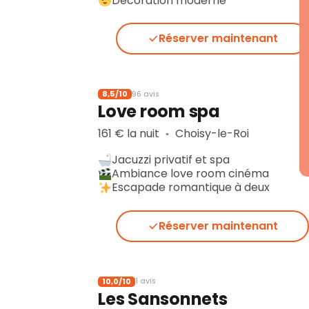
Décoration moderne
Réserver maintenant
8,5/10
96 avis
Love room spa
161 € la nuit
Choisy-le-Roi
▪︎
Jacuzzi privatif et spa
Ambiance love room cinéma
Escapade romantique à deux
Réserver maintenant
10,0/10
1 avis
Les Sansonnets