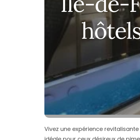
Île-de-
Île de Fran
Normandi
hôtels
Nouvelle-A
Occitanie
Pays de la 
Provence-
Vivez une expérience revitalisant
idéale pour ceux désireux de pimen