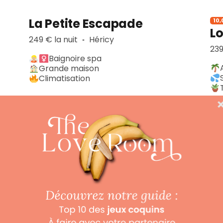
La Petite Escapade
10,
Lo
249 € la nuit
Héricy
▪︎
239
Baignoire spa
Grande maison
Climatisation
Réserver maintenant
8,8/10
8,9
98 avis
Monti-love
Se
198 € la nuit
Montivilliers (11 km)
295
▪︎
Décoration chaleureuse
Spa privatif