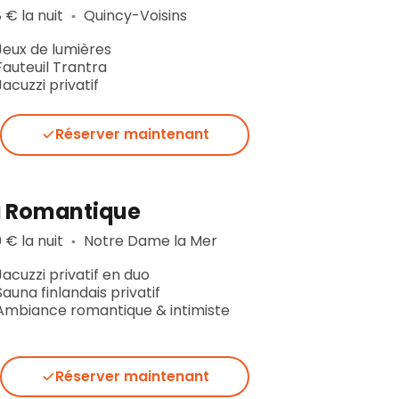
 € la nuit
Quincy-Voisins
▪︎
Jeux de lumières
Fauteuil Trantra
Jacuzzi privatif
Réserver maintenant
a Romantique
 € la nuit
Notre Dame la Mer
▪︎
Jacuzzi privatif en duo
Sauna finlandais privatif
Ambiance romantique & intimiste
Réserver maintenant