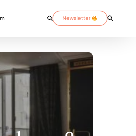
Newsletter
om
r département
Par ville
Par ville
-Maritimes
ordeaux
Annecy
es-du-Rhône
ijon
Bordeaux
dos
pinal
La Rochelle
nte-Maritime
yon
Lyon
etz
Marseille
de
ontpellier
Nantes