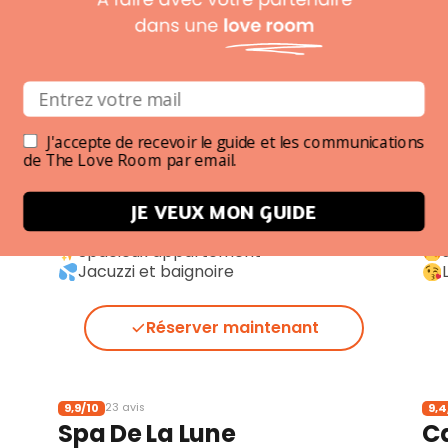
Lit King Size
Réserver maintenant
6,9/10
9,1
108 avis
J'accepte de recevoir le guide et les communications
Guernica Apartment
Pa
de The Love Room par email.
350 € la nuit
Paris 18
600
▪︎
JE VEUX MON GUIDE
Proche de La Cigale
Spacieux appartement
Jacuzzi et baignoire
Réserver maintenant
9,9/10
9,4
23 avis
Spa De La Lune
C