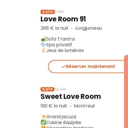
6,5/10
2 avis
Love Room 91
266 € la nuit
Longjumeau
▪︎
Sofa Trantra
Spa privatif
Jeux de lumières
Réserver maintenant
8,2/10
113 avis
Sweet Love Room
190 € la nuit
Montreuil
▪︎
Grand jacuzzi
Cuisine équipée