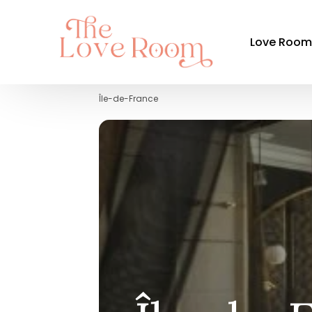
Love Roo
Île-de-France
Par ré
Auvergne-
Bourgogn
Bretagne
Centre-Val
Grand Est
Hauts-de-