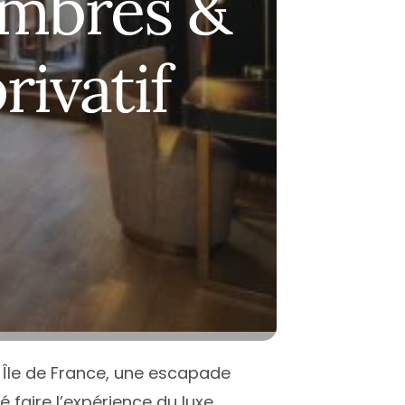
ambres &
-Garonne
antes
Nice
-Savoie
ice
Montpellier
rivatif
t
aris
Paris
erpignan
Toulouse
Atlantique
oulouse
ées-Orientales
ours
alenciennes
outes les villes
n Île de France, une escapade
 faire l’expérience du luxe