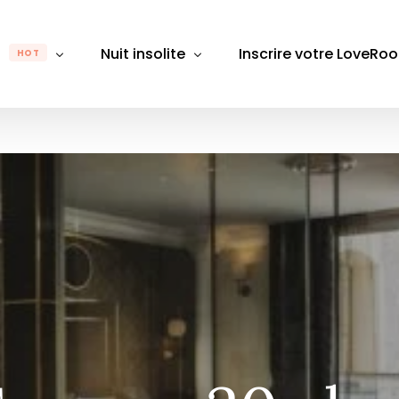
m
Nuit insolite
Inscrire votre LoveRo
HOT
gion
Par région
Par département
Pa
Rhône-Alpes
Auvergne-Rhône-Alpes
Alpes-Maritimes
Alpes
B
e-Franche-Comté
Bretagne
Aube
Bouch
D
Bourgogne-Franche-Comté
Aude
Calva
É
 de Loire
Centre-Val de Loire
Aveyron
Chare
L
Grand Est
Bas-Rhin
Gard
M
France
Hauts-de-France
Bouches du Rhône
Giron
M