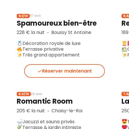
9,1/10
8,9
87 avis
Spamoureux bien-être
R
228 € la nuit
Boussy St Antoine
189
▪︎
Décoration royale de luxe
Terrasse privative
Très grand appartement
Réserver maintenant
8,0/10
7,9
29 avis
Romantic Room
La
205 € la nuit
Choisy-le-Roi
250
▪︎
Jacuzzi et sauna privés
Terrasse & jardin intimiste