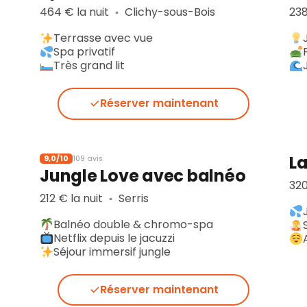
464 € la nuit
Clichy-sous-Bois
238
▪︎
Terrasse avec vue
Spa privatif
Très grand lit
Réserver maintenant
L
9,0/10
109 avis
Jungle Love avec balnéo
320
212 € la nuit
Serris
▪︎
Balnéo double & chromo-spa
Netflix depuis le jacuzzi
Séjour immersif jungle
Réserver maintenant