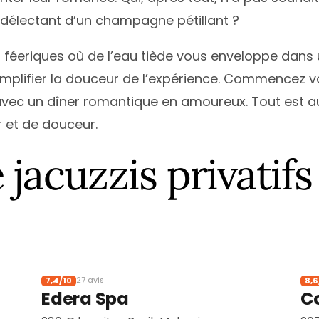
e délectant d’un champagne pétillant ?
éeriques où de l’eau tiède vous enveloppe dans un
plifier la douceur de l’expérience. Commencez vo
 avec un dîner romantique en amoureux. Tout est 
 et de douceur.
 jacuzzis privatifs
7,4/10
8,6
27 avis
Edera Spa
C