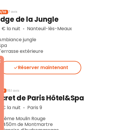
0/10
7 avis
dge de la Jungle
 € la nuit
Nanteuil-lès-Meaux
▪︎
Ambiance jungle
Spa
Terrasse extérieure
Réserver maintenant
/10
1151 avis
cret de Paris Hôtel&Spa
 € la nuit
Paris 9
▪︎
Thème Moulin Rouge
À 450m de Montmartre