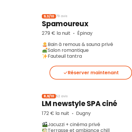
9,3/10
79 avis
Spamoureux
279 € la nuit
Épinay
▪︎
Bain à remous & sauna privé
Salon romantique
Fauteuil tantra
Réserver maintenant
8,9/10
52 avis
LM newstyle SPA ciné
172 € la nuit
Dugny
▪︎
Jacuzzi + cinéma privé
Terrasse et ambiance chill