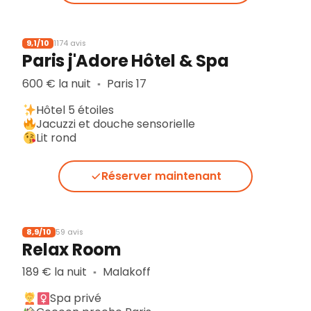
9,1/10
1174 avis
Paris j'Adore Hôtel & Spa
600 € la nuit
Paris 17
▪︎
Hôtel 5 étoiles
Jacuzzi et douche sensorielle
Lit rond
Réserver maintenant
8,9/10
59 avis
Relax Room
189 € la nuit
Malakoff
▪︎
Spa privé