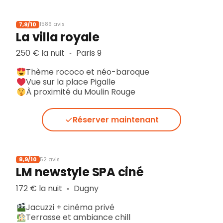
7,9/10
1586 avis
La villa royale
250 € la nuit
Paris 9
▪︎
Thème rococo et néo-baroque
Vue sur la place Pigalle
À proximité du Moulin Rouge
Réserver maintenant
8,9/10
52 avis
LM newstyle SPA ciné
172 € la nuit
Dugny
▪︎
Jacuzzi + cinéma privé
Terrasse et ambiance chill