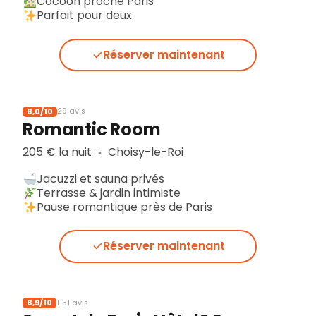
Cocoon proche Paris
Parfait pour deux
Réserver maintenant
8,0/10
29 avis
Romantic Room
205 € la nuit
Choisy-le-Roi
▪︎
Jacuzzi et sauna privés
Terrasse & jardin intimiste
Pause romantique près de Paris
Réserver maintenant
8,9/10
1151 avis