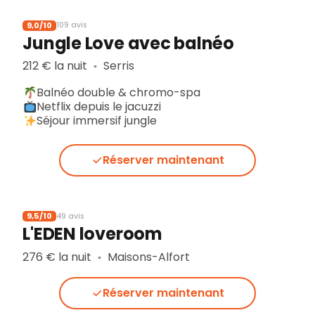
9,0/10
109 avis
Jungle Love avec balnéo
212 € la nuit
Serris
▪︎
Balnéo double & chromo-spa
Netflix depuis le jacuzzi
Séjour immersif jungle
Réserver maintenant
9,5/10
49 avis
L'EDEN loveroom
276 € la nuit
Maisons-Alfort
▪︎
Réserver maintenant