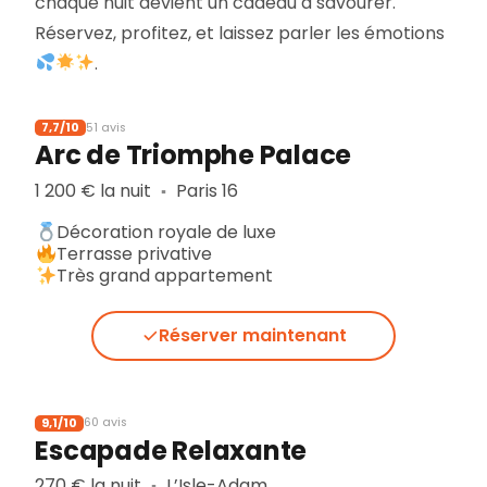
chaque nuit devient un cadeau à savourer.
Réservez, profitez, et laissez parler les émotions
.
7,7/10
51 avis
Arc de Triomphe Palace
1 200 € la nuit
Paris 16
▪︎
Décoration royale de luxe
Terrasse privative
Très grand appartement
Réserver maintenant
9,1/10
60 avis
Escapade Relaxante
270 € la nuit
L’Isle-Adam
▪︎