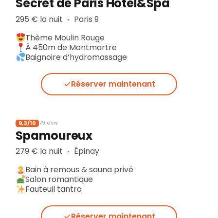
Secret de Paris Hôtel&Spa
295 € la nuit
Paris 9
▪︎
Thème Moulin Rouge
À 450m de Montmartre
Baignoire d’hydromassage
Réserver maintenant
9,3/10
79 avis
Spamoureux
279 € la nuit
Épinay
▪︎
Bain à remous & sauna privé
Salon romantique
Fauteuil tantra
Réserver maintenant