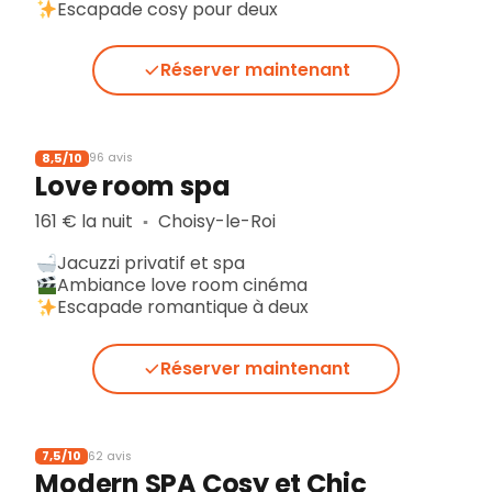
Escapade cosy pour deux
Réserver maintenant
8,5/10
96 avis
Love room spa
161 € la nuit
Choisy-le-Roi
▪︎
Jacuzzi privatif et spa
Ambiance love room cinéma
Escapade romantique à deux
Réserver maintenant
7,5/10
62 avis
Modern SPA Cosy et Chic