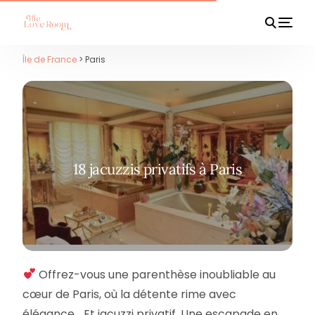
Île de France
> Paris
HOT
18 jacuzzis privatifs à Paris
Offrez-vous une parenthèse inoubliable au
cœur de Paris, où la détente rime avec
élégance… Et jacuzzi privatif. Une escapade en