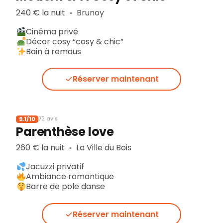
240 € la nuit
Brunoy
▪︎
Cinéma privé
Décor cosy “cosy & chic”
Bain à remous
Réserver maintenant
9,1/10
72 avis
Parenthèse love
260 € la nuit
La Ville du Bois
▪︎
Jacuzzi privatif
Ambiance romantique
Barre de pole danse
Réserver maintenant