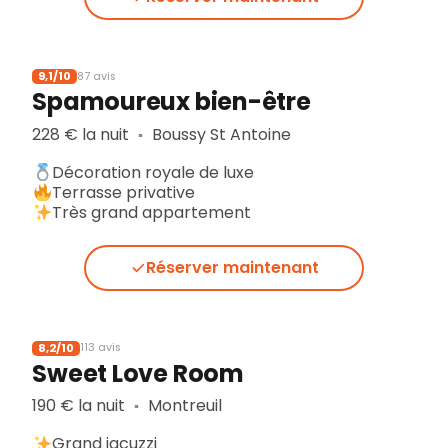
9,1/10
87 avis
Spamoureux bien-être
228 € la nuit
Boussy St Antoine
▪︎
Décoration royale de luxe
Terrasse privative
Très grand appartement
Réserver maintenant
8,2/10
113 avis
Sweet Love Room
190 € la nuit
Montreuil
▪︎
Grand jacuzzi