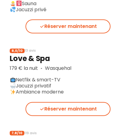
Sauna
Jacuzzi privé
Réserver maintenant
8,0/10
13 avis
Love & Spa
179 € la nuit
Wasquehal
▪︎
Netflix & smart-TV
Jacuzzi privatif
Ambiance moderne
Réserver maintenant
7,8/10
119 avis