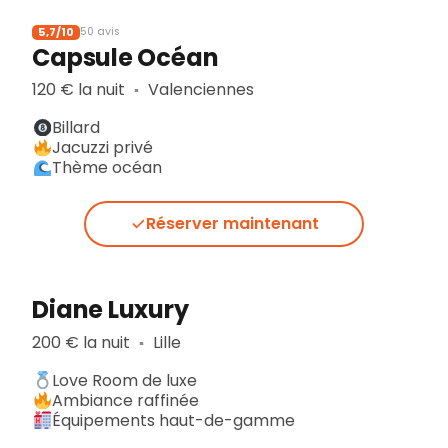
5,7/10
50 avis
Capsule Océan
120 € la nuit
Valenciennes
▪︎
Billard
Jacuzzi privé
Thème océan
Réserver maintenant
Diane Luxury
200 € la nuit
Lille
▪︎
Love Room de luxe
Ambiance raffinée
Équipements haut-de-gamme