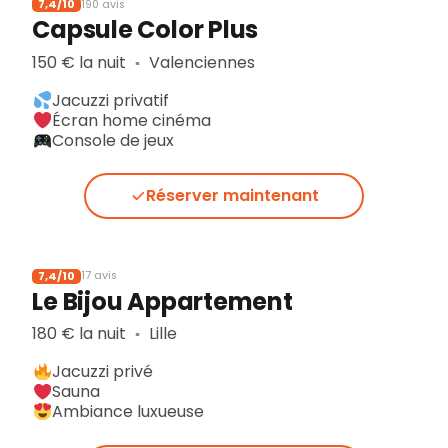
7,4/10
190 avis
Capsule Color Plus
150 € la nuit
Valenciennes
▪︎
Jacuzzi privatif
Écran home cinéma
Console de jeux
Réserver maintenant
7,4/10
17 avis
Le Bijou Appartement
180 € la nuit
Lille
▪︎
Jacuzzi privé
Sauna
Ambiance luxueuse