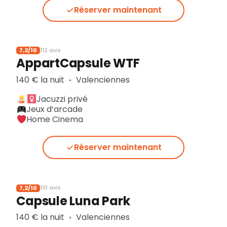
Réserver maintenant
7,2/10
112 avis
AppartCapsule WTF
140 € la nuit
Valenciennes
▪︎
Jacuzzi privé
Jeux d’arcade
Home Cinema
Réserver maintenant
7,2/10
110 avis
Capsule Luna Park
140 € la nuit
Valenciennes
▪︎