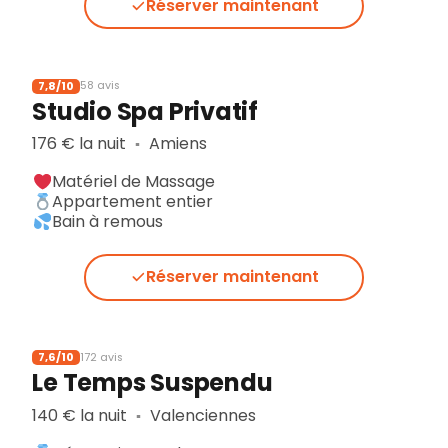
Réserver maintenant
7,8/10
58 avis
Studio Spa Privatif
176 € la nuit
Amiens
▪︎
Matériel de Massage
Appartement entier
Bain à remous
Réserver maintenant
7,6/10
172 avis
Le Temps Suspendu
140 € la nuit
Valenciennes
▪︎