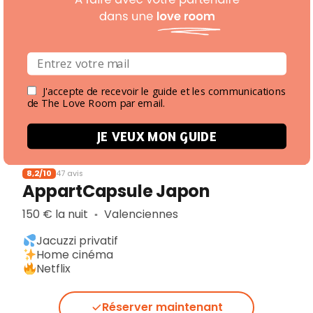
Paradis du Nord
160 € la nuit
Valenciennes
▪︎
Jacuzzi
Ambiance apaisante
Décoration nordique
J'accepte de recevoir le guide et les communications
de The Love Room par email.
Réserver maintenant
JE VEUX MON GUIDE
8,2/10
47 avis
AppartCapsule Japon
150 € la nuit
Valenciennes
▪︎
Jacuzzi privatif
Home cinéma
Netflix
Réserver maintenant