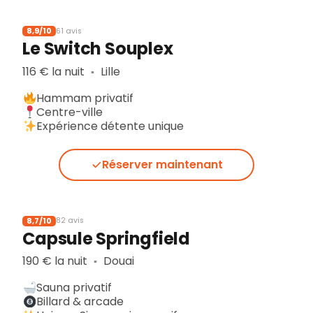
8,9/10
61 avis
Le Switch Souplex
116 € la nuit
Lille
▪︎
Hammam privatif
Centre-ville
Expérience détente unique
Réserver maintenant
8,7/10
82 avis
Capsule Springfield
190 € la nuit
Douai
▪︎
Sauna privatif
Billard & arcade