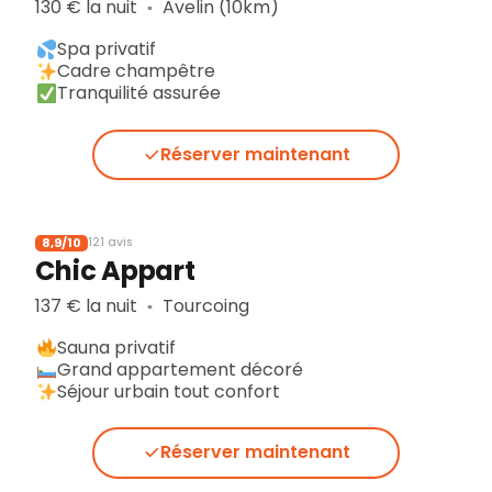
130 € la nuit
Avelin (10km)
▪︎
Spa privatif
Cadre champêtre
Tranquilité assurée
Réserver maintenant
8,9/10
121 avis
Chic Appart
137 € la nuit
Tourcoing
▪︎
Sauna privatif
Grand appartement décoré
Séjour urbain tout confort
Réserver maintenant