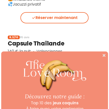
Jacuzzi privatif
Réserver maintenant
8,3/10
95 avis
Capsule Thaïlande
140 € la nuit
Valenciennes
▪︎
Sauna
Jacuzzi privé
Console de jeux
Réserver maintenant
8,3/10
75 avis