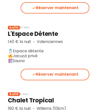
Réserver maintenant
9,4/10
67 avis
L'Espace Détente
140 € la nuit
Valenciennes
▪︎
Espace détente
Jacuzzi privé
Sauna
Réserver maintenant
9,4/10
6 avis
Chalet Tropical
160 € la nuit
Willems (10km)
▪︎