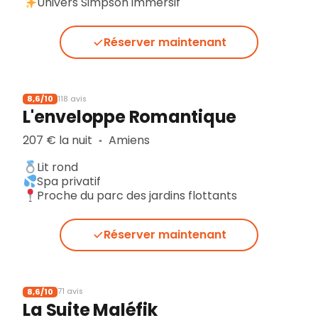
Univers Simpson immersif
Réserver maintenant
8,6/10
118 avis
L'enveloppe Romantique
207 € la nuit
Amiens
▪︎
Lit rond
Spa privatif
Proche du parc des jardins flottants
Réserver maintenant
8,6/10
71 avis
La Suite Maléfik