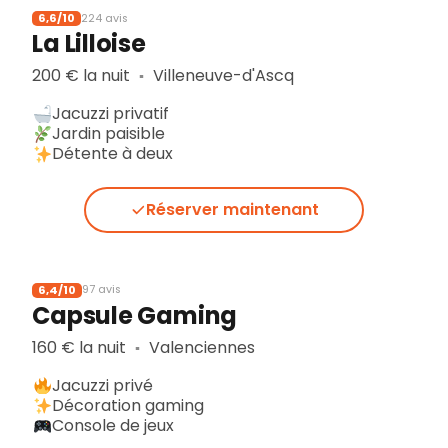
6,6/10
224 avis
La Lilloise
200 € la nuit
Villeneuve-d'Ascq
▪︎
Jacuzzi privatif
Jardin paisible
Détente à deux
Réserver maintenant
6,4/10
97 avis
Capsule Gaming
160 € la nuit
Valenciennes
▪︎
Jacuzzi privé
Décoration gaming
Console de jeux