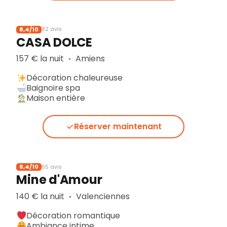
8,4/10
82 avis
CASA DOLCE
157 € la nuit
Amiens
▪︎
Décoration chaleureuse
Baignoire spa
Maison entière
Réserver maintenant
8,4/10
65 avis
Mine d'Amour
140 € la nuit
Valenciennes
▪︎
Décoration romantique
Ambiance intime