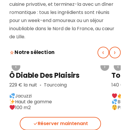
cuisine privative, et terminez-la avec un dîner
romantique : tous les ingrédients sont réunis
pour un week-end amoureux ou un séjour
inoubliable dans le Nord de la France, au cœur
de Lille.
‹
›
Notre sélection
›
‹
›
‹
Ô Diable Des Plaisirs
To t
229 € la nuit
Tourcoing
140 € la
▪︎
Jacuzzi
De
Haut de gamme
Baln
100 m2
Pièce
Réserver maintenant