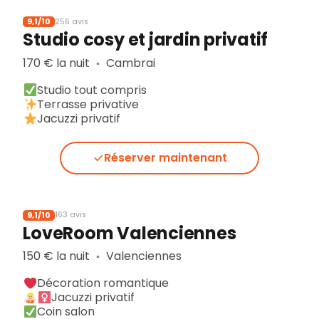
9,1/10
256 avis
Studio cosy et jardin privatif
170 € la nuit
Cambrai
▪︎
Studio tout compris
Terrasse privative
Jacuzzi privatif
Réserver maintenant
9,1/10
163 avis
LoveRoom Valenciennes
150 € la nuit
Valenciennes
▪︎
Décoration romantique
Jacuzzi privatif
Coin salon