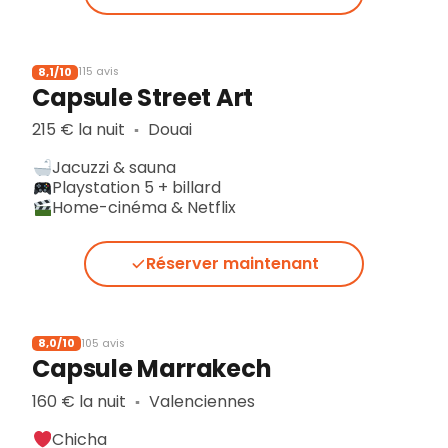
8,1/10
115 avis
Capsule Street Art
215 € la nuit
Douai
▪︎
Jacuzzi & sauna
Playstation 5 + billard
Home-cinéma & Netflix
Réserver maintenant
8,0/10
105 avis
Capsule Marrakech
160 € la nuit
Valenciennes
▪︎
Chicha