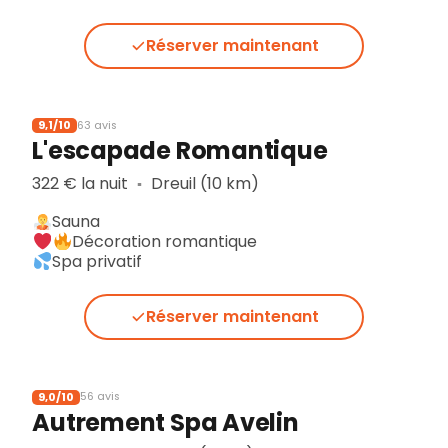
Réserver maintenant
9,1/10
63 avis
L'escapade Romantique
322 € la nuit
Dreuil (10 km)
▪︎
Sauna
Décoration romantique
Spa privatif
Réserver maintenant
9,0/10
56 avis
Autrement Spa Avelin