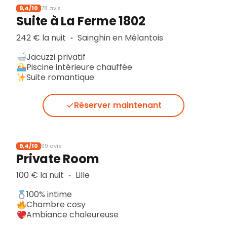
9,4/10
78 avis
Suite à La Ferme 1802
242 € la nuit
Sainghin en Mélantois
▪︎
Jacuzzi privatif
Piscine intérieure chauffée
Suite romantique
Réserver maintenant
9,4/10
69 avis
Private Room
100 € la nuit
Lille
▪︎
100% intime
Chambre cosy
Ambiance chaleureuse