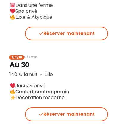
Dans une ferme
Spa privé
Luxe & Atypique
Réserver maintenant
9,4/10
673 avis
Au 30
140 € la nuit
Lille
▪︎
Jacuzzi privé
Confort contemporain
Décoration moderne
Réserver maintenant