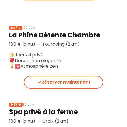
9,7/10
100 avis
La Phine Détente Chambre
180 € la nuit
Tourcoing (2km)
▪︎
Jacuzzi privé
Décoration élégante
Atmosphère zen
Réserver maintenant
9,5/10
82 avis
Spa privé à la ferme
180 € la nuit
Croix (2km)
▪︎