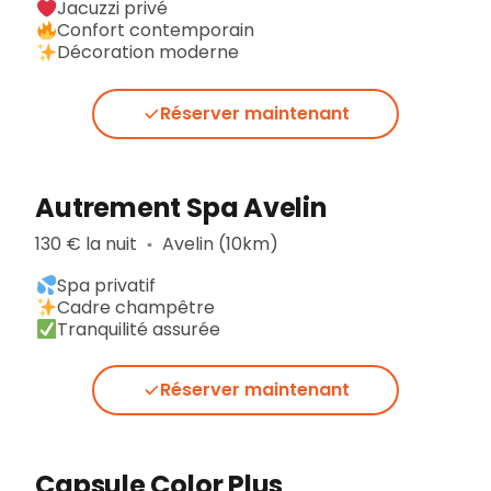
Jacuzzi privé
Confort contemporain
Décoration moderne
Réserver maintenant
Autrement Spa Avelin
130 € la nuit
Avelin (10km)
▪︎
Spa privatif
Cadre champêtre
Tranquilité assurée
Réserver maintenant
Capsule Color Plus