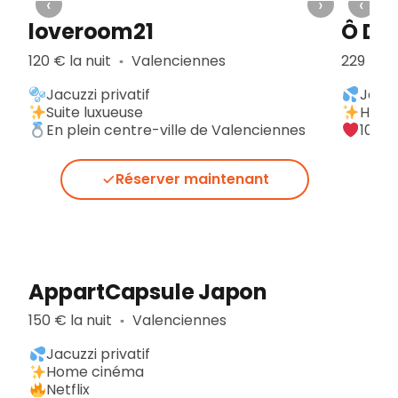
›
‹
›
‹
loveroom21
Ô Dia
120 € la nuit
Valenciennes
229 € la
▪︎
Jacuzzi privatif
Jacuz
Suite luxueuse
Haut
En plein centre-ville de Valenciennes
100 
Réserver maintenant
AppartCapsule Japon
150 € la nuit
Valenciennes
▪︎
Jacuzzi privatif
Home cinéma
Netflix