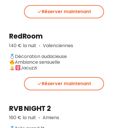
Réserver maintenant
RedRoom
140 € la nuit
Valenciennes
▪︎
Décoration audacieuse
Ambiance sensuelle
Jacuzzi
Réserver maintenant
RVB NIGHT 2
160 € la nuit
Amiens
▪︎