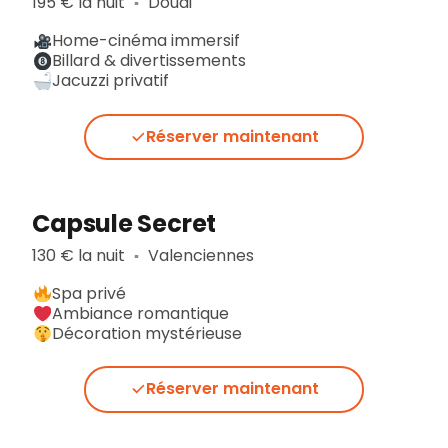
195 € la nuit
Douai
▪︎
Home-cinéma immersif
Billard & divertissements
Jacuzzi privatif
Réserver maintenant
Capsule Secret
130 € la nuit
Valenciennes
▪︎
Spa privé
Ambiance romantique
Décoration mystérieuse
Réserver maintenant