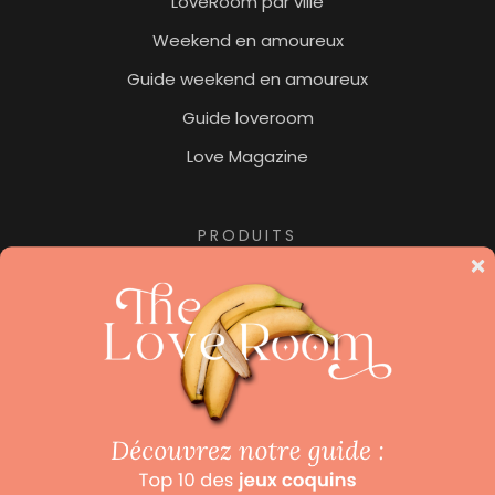
LoveRoom par ville
Weekend en amoureux
Guide weekend en amoureux
Guide loveroom
Love Magazine
PRODUITS
Jacuzzi privatif
Nuit insolite
Pour les amoureux des hôtels de luxe, ne manquez
pas notre collection «
Beaux Hôtels
« , le site dédié aux
hôtels de luxe et hôtels avec spa.