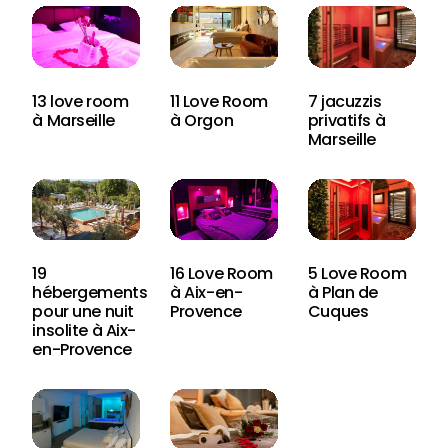
13 love room
11 Love Room
7 jacuzzis
à Marseille
à Orgon
privatifs à
Marseille
19
16 Love Room
5 Love Room
hébergements
à Aix-en-
à Plan de
pour une nuit
Provence
Cuques
insolite à Aix-
en-Provence