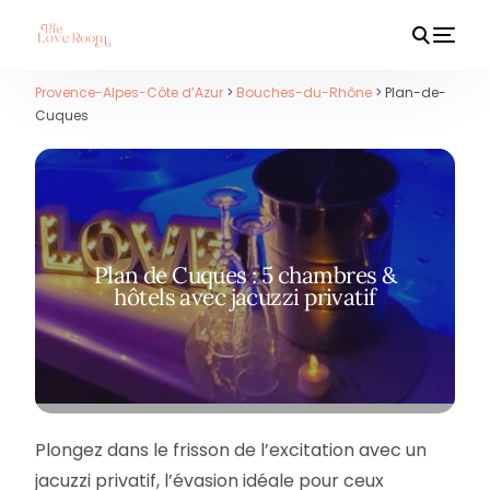
Provence-Alpes-Côte d’Azur
>
Bouches-du-Rhône
> Plan-de-
Cuques
HOT
Plan de Cuques : 5 chambres &
hôtels avec jacuzzi privatif
Plongez dans le frisson de l’excitation avec un
jacuzzi privatif, l’évasion idéale pour ceux