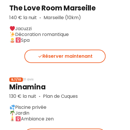
The Love Room Marseille
140 € la nuit
Marseille (10km)
▪︎
Jacuzzi
Décoration romantique
Spa
Réserver maintenant
9,7/10
31 avis
Minamina
130 € la nuit
Plan de Cuques
▪︎
Piscine privée
Jardin
Ambiance zen