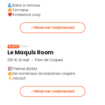
Bains à remous
Terrasse
Ambiance cosy
Réserver maintenant
9,4/10
57 avis
Le Maquis Room
100 € la nuit
Plan de Cuques
▪︎
Thème BDSM
De nombreux accessoires coquins
Jacuzzi
Réserver maintenant