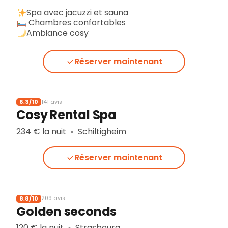
Spa avec jacuzzi et sauna
Chambres confortables
Ambiance cosy
Réserver maintenant
6,3/10
141 avis
Cosy Rental Spa
234 € la nuit
Schiltigheim
▪︎
Réserver maintenant
8,8/10
209 avis
Golden seconds
120 € la nuit
Strasbourg