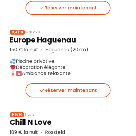
Réserver maintenant
8,4/10
1478 avis
Europe Haguenau
150 € la nuit
Haguenau (20km)
▪︎
Piscine privative
Décoration élégante
Ambiance relaxante
Réserver maintenant
9,6/10
9 avis
Chill N Love
189 € la nuit
Rossfeld
▪︎