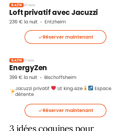
9,4/10
47 avis
Loft privatif avec Jacuzzi
236 € la nuit
Entzheim
▪︎
Réserver maintenant
9,4/10
17 avis
EnergyZen
399 € la nuit
Bischoffsheim
▪︎
Jacuzzi privatif
Lit king‑size
Espace
détente
Réserver maintenant
3 idées coquines pour