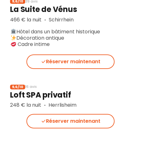
9,6/10
39 avis
La Suite de Vénus
466 € la nuit
Schirrhein
▪︎
Hôtel dans un bâtiment historique
Décoration antique
Cadre intime
Réserver maintenant
9,6/10
16 avis
Loft SPA privatif
248 € la nuit
Herrlisheim
▪︎
Réserver maintenant