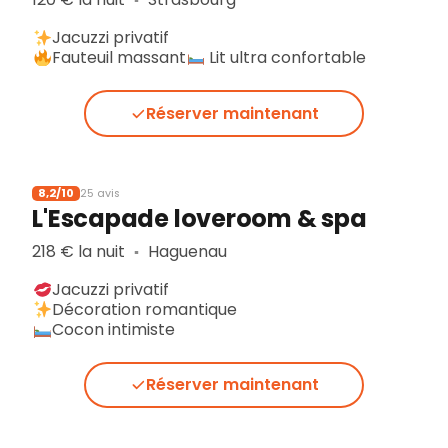
▪︎
Jacuzzi privatif
Fauteuil massant
Lit ultra confortable
Réserver maintenant
8,2/10
25 avis
L'Escapade loveroom & spa
218 € la nuit
Haguenau
▪︎
Jacuzzi privatif
Décoration romantique
Cocon intimiste
Réserver maintenant