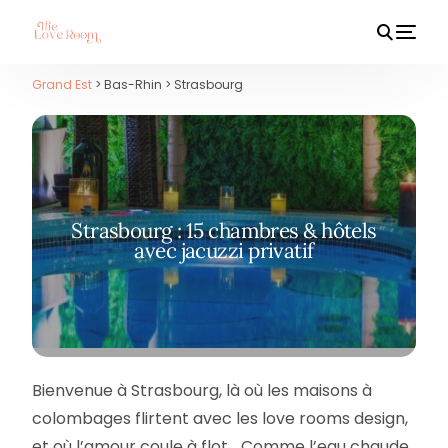
Grand Est
> Bas-Rhin > Strasbourg
HOT
Strasbourg : 15 chambres & hôtels
avec jacuzzi privatif
Bienvenue à Strasbourg, là où les maisons à
colombages flirtent avec les love rooms design,
et où l’amour coule à flot… Comme l’eau chaude