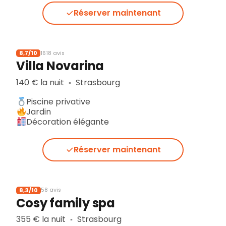
Réserver maintenant
8,7/10
1618 avis
Villa Novarina
140 € la nuit
Strasbourg
▪︎
Piscine privative
Jardin
Décoration élégante
Réserver maintenant
8,3/10
58 avis
Cosy family spa
355 € la nuit
Strasbourg
▪︎