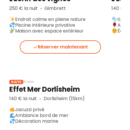
250 € la nuit
Gimbrett
140 € la
▪︎
Endroit calme en pleine nature
Spa p
Piscine intérieure privative
Ambi
Maison avec espace extérieur
Équip
Réserver maintenant
9,0/10
51 avis
Effet Mer Dorlisheim
140 € la nuit
Dorlisheim (15km)
▪︎
Jacuzzi privé
Ambiance bord de mer
Décoration marine