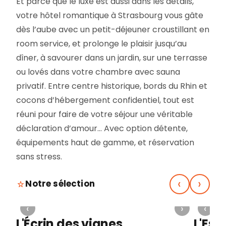
Et parce que le luxe est aussi dans les détails,
votre hôtel romantique à Strasbourg vous gâte
dès l’aube avec un petit-déjeuner croustillant en
room service, et prolonge le plaisir jusqu’au
dîner, à savourer dans un jardin, sur une terrasse
ou lovés dans votre chambre avec sauna
privatif. Entre centre historique, bords du Rhin et
cocons d’hébergement confidentiel, tout est
réuni pour faire de votre séjour une véritable
déclaration d’amour… Avec option détente,
équipements haut de gamme, et réservation
sans stress.
‹
›
Notre sélection
›
‹
›
‹
L'Écrin des vignes
L'Esc