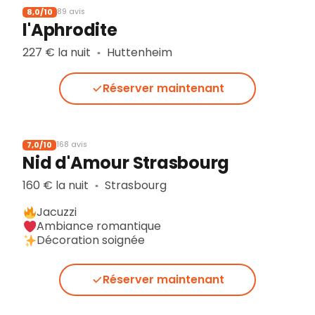
8,0/10
89 avis
l'Aphrodite
227 € la nuit
Huttenheim
▪︎
Réserver maintenant
7,0/10
168 avis
Nid d'Amour Strasbourg
160 € la nuit
Strasbourg
▪︎
Jacuzzi
Ambiance romantique
Décoration soignée
Réserver maintenant