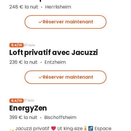
248 € la nuit
Herrlisheim
▪︎
Réserver maintenant
9,4/10
47 avis
Loft privatif avec Jacuzzi
236 € la nuit
Entzheim
▪︎
Réserver maintenant
9,4/10
17 avis
EnergyZen
399 € la nuit
Bischoffsheim
▪︎
Jacuzzi privatif
Lit king‑size
Espace