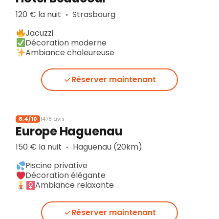
120 € la nuit
Strasbourg
▪︎
Jacuzzi
Décoration moderne
Ambiance chaleureuse
Réserver maintenant
8,4/10
1478 avis
Europe Haguenau
150 € la nuit
Haguenau (20km)
▪︎
Piscine privative
Décoration élégante
Ambiance relaxante
Réserver maintenant