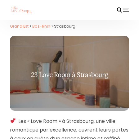
Grand Est
>
Bas-Rhin
> Strasbourg
HOT
23 Love Room à Strasbourg
Les « Love Room » à Strasbourg, une ville
romantique par excellence, ouvrent leurs portes
à ceux en quête d’un espace intime et raffiné