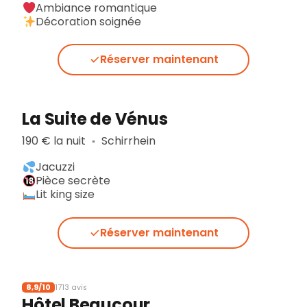
Ambiance romantique
Décoration soignée
Réserver maintenant
La Suite de Vénus
190 € la nuit
Schirrhein
▪︎
Jacuzzi
Pièce secrète
Lit king size
Réserver maintenant
8,9/10
1713 avis
Hôtel Beaucour