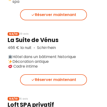
spa
Réserver maintenant
9,6/10
39 avis
La Suite de Vénus
466 € la nuit
Schirrhein
▪︎
Hôtel dans un bâtiment historique
Décoration antique
Cadre intime
Réserver maintenant
9,6/10
16 avis
Loft SPA privatif