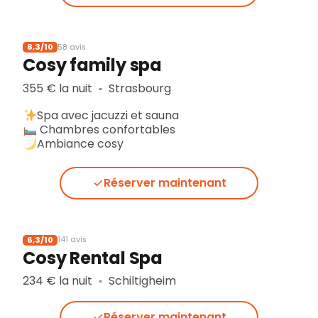
8,3/10
58 avis
Cosy family spa
355 € la nuit
Strasbourg
▪︎
Spa avec jacuzzi et sauna
Chambres confortables
Ambiance cosy
Réserver maintenant
6,3/10
141 avis
Cosy Rental Spa
234 € la nuit
Schiltigheim
▪︎
Réserver maintenant