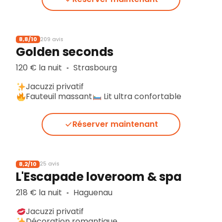
8,8/10
209 avis
Golden seconds
120 € la nuit
Strasbourg
▪︎
Jacuzzi privatif
Fauteuil massant
Lit ultra confortable
Réserver maintenant
8,2/10
25 avis
L'Escapade loveroom & spa
218 € la nuit
Haguenau
▪︎
Jacuzzi privatif
Décoration romantique