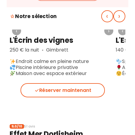
‹
›
Notre sélection
›
‹
›
‹
L'Écrin des vignes
L'Esc
250 € la nuit
Gimbrett
140 € la
▪︎
Endroit calme en pleine nature
Spa p
Piscine intérieure privative
Ambi
Maison avec espace extérieur
Équip
Réserver maintenant
9,0/10
51 avis
Effet Mer Dorlisheim