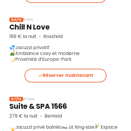
9,6/10
9 avis
Chill N Love
189 € la nuit
Rossfeld
▪︎
Jacuzzi privatif
Ambiance cosy et moderne
Proximité d’Europa-Park
Réserver maintenant
9,7/10
37 avis
Suite & SPA 1566
279 € la nuit
Benfeld
▪︎
Jacuzzi privé balnéo
Lit king‑size
Espace