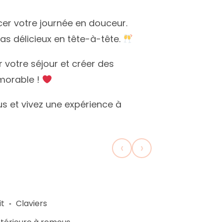
r votre journée en douceur.
as délicieux en tête-à-tête.
 votre séjour et créer des
émorable !
s et vivez une expérience à
‹
›
it
Claviers
▪︎