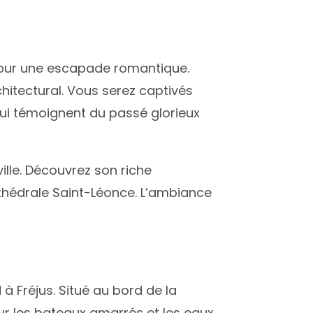
al pour une escapade romantique.
hitectural. Vous serez captivés
qui témoignent du passé glorieux
lle. Découvrez son riche
thédrale Saint-Léonce. L’ambiance
à Fréjus. Situé au bord de la
r les bateaux amarrés et les eaux