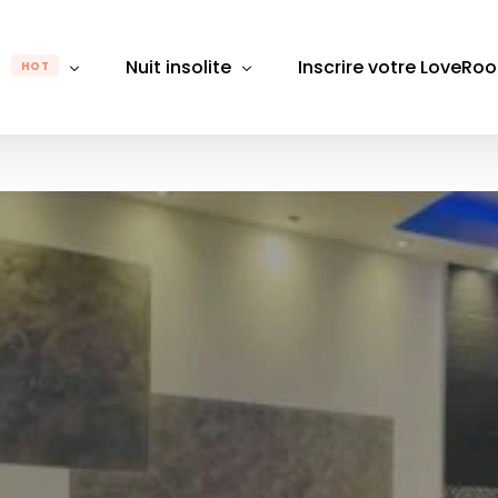
m
Nuit insolite
Inscrire votre LoveRo
HOT
gion
Par région
Par département
Pa
Rhône-Alpes
Auvergne-Rhône-Alpes
Alpes-Maritimes
Alpes
B
e-Franche-Comté
Bretagne
Aube
Bouch
D
Bourgogne-Franche-Comté
Aude
Calva
É
 de Loire
Centre-Val de Loire
Aveyron
Chare
L
Grand Est
Bas-Rhin
Gard
M
France
Hauts-de-France
Bouches du Rhône
Giron
M