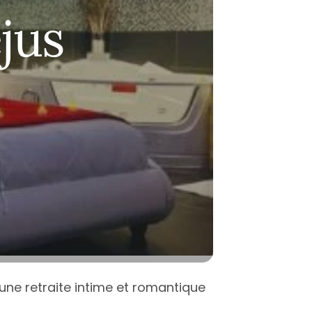
-Garonne
antes
Nice
jus
-Savoie
ice
Montpellier
t
aris
Paris
erpignan
Toulouse
Atlantique
oulouse
ées-Orientales
ours
alenciennes
outes les villes
’une retraite intime et romantique