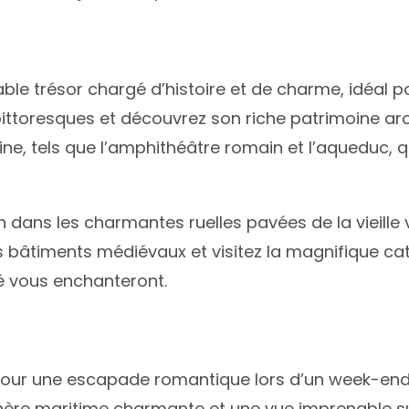
éritable trésor chargé d’histoire et de charme, idé
ttoresques et découvrez son riche patrimoine arc
ine, tels que l’amphithéâtre romain et l’aqueduc, 
ans les charmantes ruelles pavées de la vieille vi
s bâtiments médiévaux et visitez la magnifique ca
é vous enchanteront.
l pour une escapade romantique lors d’un week-end 
phère maritime charmante et une vue imprenable su