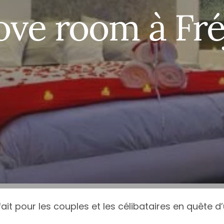
ce
Île-de-France
Calvados
Haute
N
love room à Fré
e
Normandie
Charente
Haute
N
quitaine
Nouvelle-Aquitaine
Charente-Maritime
Héraul
P
Occitanie
Cher
Jura
P
Loire
Pays de la Loire
Côte-d’Or
Loire-
T
Alpes-Côte d’Azur
Provence-Alpes-Côte d’Azur
Côte d’Armor
Pyrén
T
Deux-Sèvres
Var
V
Tous les départements
T
ait pour les couples et les célibataires en quête d