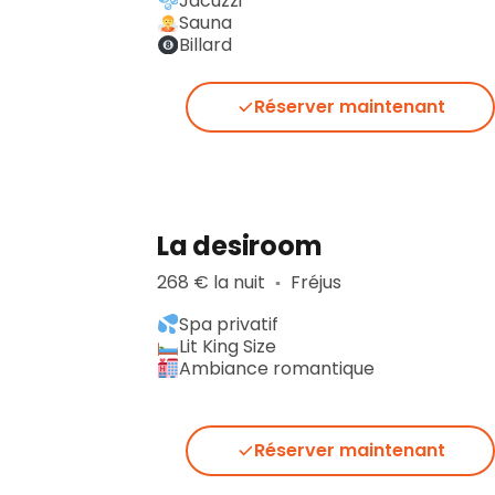
Jacuzzi
Sauna
Billard
Réserver maintenant
La desiroom
268 € la nuit
Fréjus
▪︎
Spa privatif
Lit King Size
Ambiance romantique
Réserver maintenant