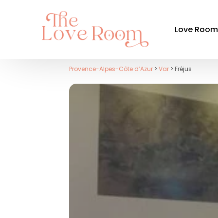
Love Roo
Provence-Alpes-Côte d’Azur
>
Var
> Fréjus
Par ré
Auvergne-
Bourgogn
Bretagne
Centre-Val
Grand Est
Hauts-de-