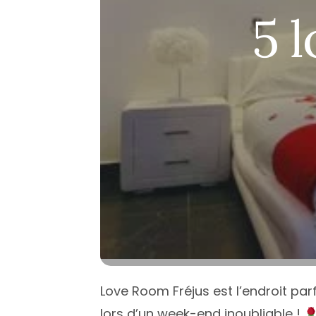
Île de Fran
5 
Normandi
Nouvelle-A
Occitanie
Pays de la 
Provence-
Love Room Fréjus est l’endroit parf
lors d’un week-end inoubliable !