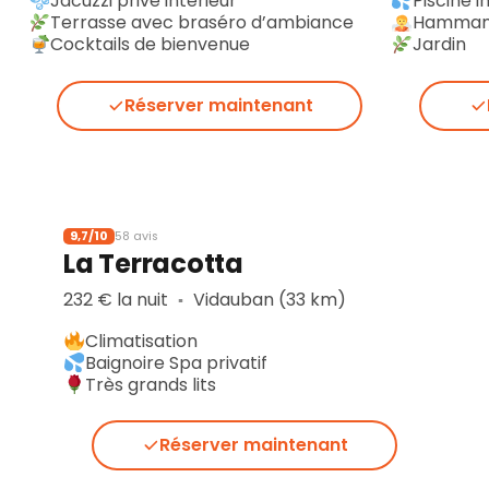
Jacuzzi privé intérieur
Piscine 
Terrasse avec braséro d’ambiance
Hamma
Cocktails de bienvenue
Jardin
Réserver maintenant
9,7/10
58 avis
La Terracotta
232 € la nuit
Vidauban (33 km)
▪︎
Climatisation
Baignoire Spa privatif
Très grands lits
Réserver maintenant