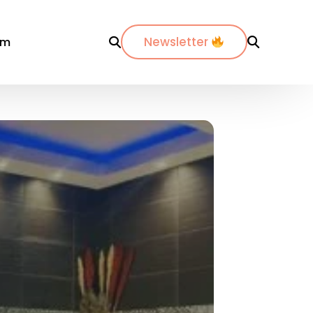
Newsletter
om
r département
Par ville
Par ville
-Maritimes
ordeaux
Annecy
es-du-Rhône
ijon
Bordeaux
dos
pinal
La Rochelle
nte-Maritime
yon
Lyon
etz
Marseille
de
ontpellier
Nantes