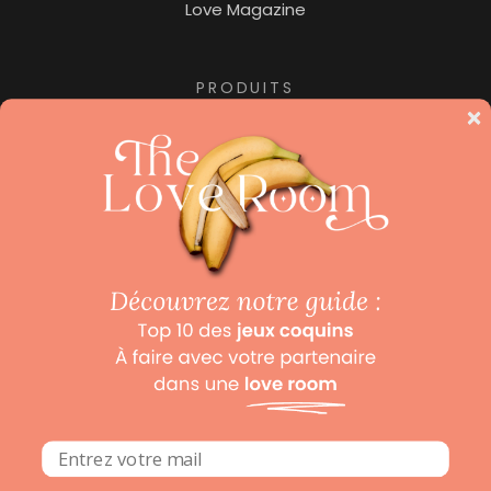
Love Magazine
PRODUITS
Jacuzzi privatif
Nuit insolite
Pour les amoureux des hôtels de luxe, ne manquez
pas notre collection «
Beaux Hôtels
« , le site dédié aux
hôtels de luxe et hôtels avec spa.
Mentions légales
Politique de confidentialité
Conditions Générales de Ventes
login