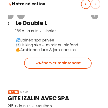
‹
›
Notre sélection
›
‹
›
res
Le Double L
169 € la nuit
Cholet
▪︎
Balnéo spa privée
Lit king size & miroir au plafond
Ambiance luxe & jeux coquins
Réserver maintenant
9,6/10
16 avis
GITE IZALIN AVEC SPA
215 € la nuit
Mauléon
▪︎