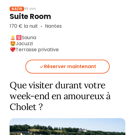
9,5/10
49 avis
Suite Room
170 € la nuit
Nantes
▪︎
Sauna
Jacuzzi
Terrasse privative
Réserver maintenant
Que visiter durant votre
week-end en amoureux à
Cholet ?