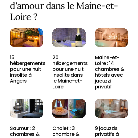
d'amour dans le Maine-et-
Loire ?
15
20
Maine-et-
hébergements
hébergements
Loire : 14
pour une nuit
pour une nuit
chambres &
insolite à
insolite dans
hôtels avec
Angers
le Maine-et-
jacuzzi
Loire
privatif
Saumur : 2
Cholet : 3
9 jacuzzis
chambres &
chambre &
privatifs à