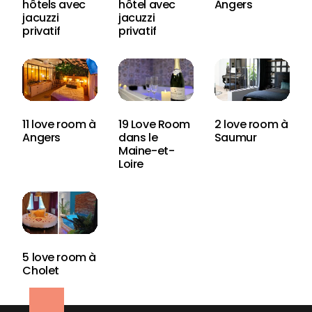
hôtels avec
hôtel avec
Angers
jacuzzi
jacuzzi
privatif
privatif
11 love room à
19 Love Room
2 love room à
Angers
dans le
Saumur
Maine-et-
Loire
5 love room à
Cholet