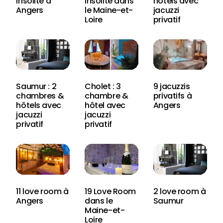
insolite à
insolite dans
hôtels avec
Angers
le Maine-et-
jacuzzi
Loire
privatif
Saumur : 2
Cholet : 3
9 jacuzzis
chambres &
chambre &
privatifs à
hôtels avec
hôtel avec
Angers
jacuzzi
jacuzzi
privatif
privatif
11 love room à
19 Love Room
2 love room à
Angers
dans le
Saumur
Maine-et-
Loire