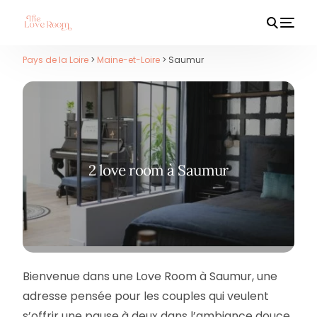
Pays de la Loire
>
Maine-et-Loire
> Saumur
HOT
2 love room à Saumur
Bienvenue dans une Love Room à Saumur, une
adresse pensée pour les couples qui veulent
s’offrir une pause à deux dans l’ambiance douce