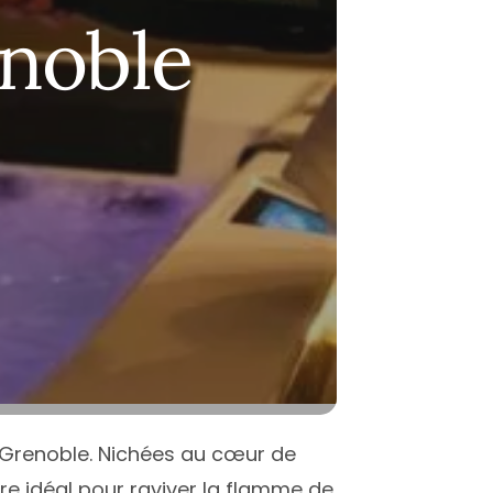
-Garonne
antes
Nice
enoble
-Savoie
ice
Montpellier
t
aris
Paris
erpignan
Toulouse
Atlantique
oulouse
ées-Orientales
ours
alenciennes
outes les villes
 Grenoble. Nichées au cœur de
e idéal pour raviver la flamme de