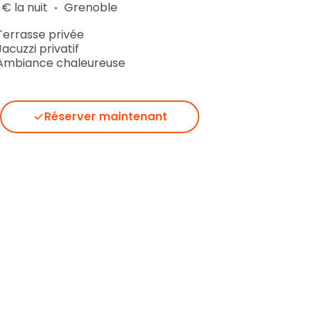
 € la nuit
Grenoble
▪︎
Terrasse privée
Jacuzzi privatif
Ambiance chaleureuse
Réserver maintenant