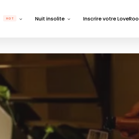
m
Nuit insolite
Inscrire votre LoveRo
HOT
gion
Par région
Par département
Pa
Rhône-Alpes
Auvergne-Rhône-Alpes
Alpes-Maritimes
Alpes
B
e-Franche-Comté
Bretagne
Aube
Bouch
D
Bourgogne-Franche-Comté
Aude
Calva
É
 de Loire
Centre-Val de Loire
Aveyron
Chare
L
Grand Est
Bas-Rhin
Gard
M
France
Hauts-de-France
Bouches du Rhône
Giron
M