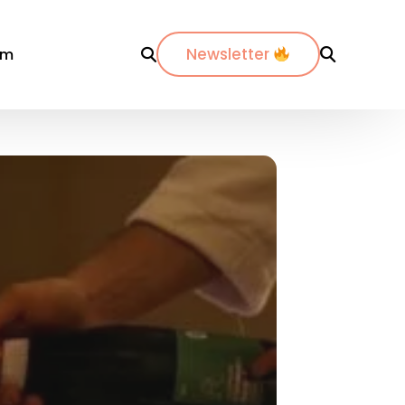
Newsletter
om
r département
Par ville
Par ville
-Maritimes
ordeaux
Annecy
es-du-Rhône
ijon
Bordeaux
dos
pinal
La Rochelle
nte-Maritime
yon
Lyon
etz
Marseille
de
ontpellier
Nantes