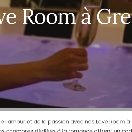
ce
Île-de-France
Calvados
Haute
N
ve Room à Gr
e
Normandie
Charente
Haute
N
quitaine
Nouvelle-Aquitaine
Charente-Maritime
Héraul
P
Occitanie
Cher
Jura
P
Loire
Pays de la Loire
Côte-d’Or
Loire-
T
Alpes-Côte d’Azur
Provence-Alpes-Côte d’Azur
Côte d’Armor
Pyrén
T
Deux-Sèvres
Var
V
Tous les départements
T
de l’amour et de la passion avec nos Love Room à
nos chambres dédiées à la romance offrent un cadr