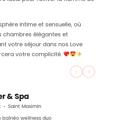
ère intime et sensuelle, où
 ces chambres élégantes et
nt votre séjour dans nos Love
cera votre complicité.
‹
›
ier & Spa
t
Saint Maximin
▪︎
e balnéo wellness duo