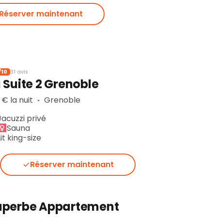
Réserver maintenant
/10
31 avis
 Suite 2 Grenoble
 € la nuit
Grenoble
▪︎
Jacuzzi privé
Sauna
Lit king-size
Réserver maintenant
uperbe Appartement