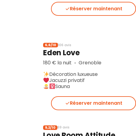
Réserver maintenant
6,6/10
106 avis
Eden Love
180 € la nuit
Grenoble
▪︎
Décoration luxueuse
Jacuzzi privatif
Sauna
Réserver maintenant
9,2/10
69 avis
Love Room Attitude