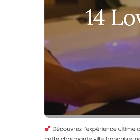
Île de Fran
14 Lo
Normandi
Nouvelle-A
Occitanie
Pays de la 
Provence-
Découvrez l’expérience ultime 
cette charmante ville française, 