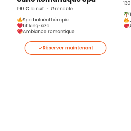
130
190 € la nuit
Grenoble
▪︎
Spa balnéothérapie
Lit king-size
Ambiance romantique
Réserver maintenant