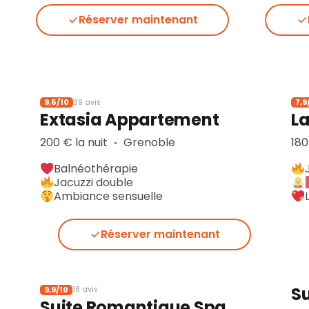
Réserver maintenant
9,5/10
7,9
39 avis
Extasia Appartement
La
200 € la nuit
Grenoble
180
▪︎
Balnéothérapie
Jacuzzi double
Ambiance sensuelle
Réserver maintenant
S
9,9/10
18 avis
Suite Romantique Spa