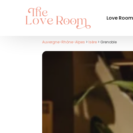
Love Roo
Auvergne-Rhône-Alpes
>
Isère
> Grenoble
Par ré
Auvergne-
Bourgogn
Bretagne
Centre-Val
Grand Est
Hauts-de-