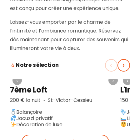
est conçu pour créer une expérience unique.
Laissez-vous emporter par le charme de
l’intimité et l’ambiance romantique. Réservez
dès maintenant pour capturer des souvenirs qui
illumineront votre vie à deux.
‹
›
Notre sélection
‹
›
‹
7ème Loft
L'Ins
200 € la nuit
St-Victor-Cessieu
150 € la
▪︎
Balançoire
Jacuz
Jacuzzi privatif
Lit a
Décoration de luxe
Une p