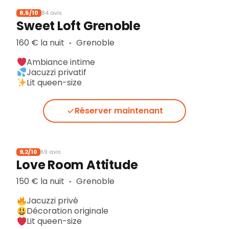
8,5/10
84 avis
Sweet Loft Grenoble
160 € la nuit
Grenoble
▪︎
Ambiance intime
Jacuzzi privatif
Lit queen-size
Réserver maintenant
9,2/10
69 avis
Love Room Attitude
150 € la nuit
Grenoble
▪︎
Jacuzzi privé
Décoration originale
Lit queen-size