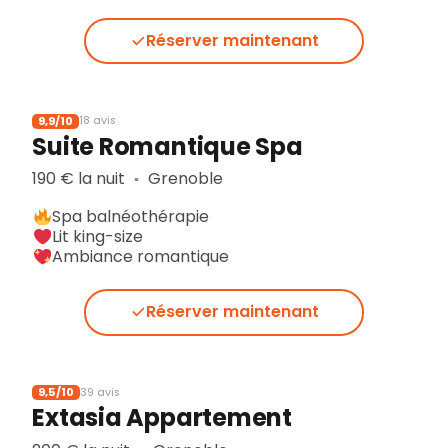
Réserver maintenant
9,9/10
18 avis
Suite Romantique Spa
190 € la nuit
Grenoble
▪︎
Spa balnéothérapie
Lit king-size
Ambiance romantique
Réserver maintenant
9,5/10
39 avis
Extasia Appartement