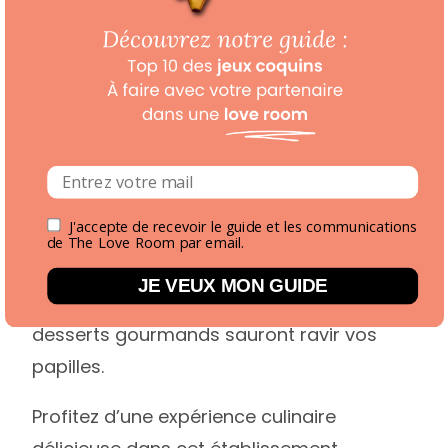
dans une ambiance chaleureuse. Situé au
cœur de la ville, le Galon ar Breizh vous
accueille dans un cadre convivial, idéal
pour un dîner romantique en tête-à-tête.
Le chef talentueux met à l’honneur les
produits frais et locaux, pour vous offrir
J'accepte de recevoir le guide et les communications
des plats savoureux et traditionnels,
de The Love Room par email.
revisités avec créativité. Les spécialités de
JE VEUX MON GUIDE
fruits de mer, les galettes bretonnes et les
desserts gourmands sauront ravir vos
papilles.
Profitez d’une expérience culinaire