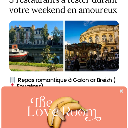
votre weekend en amoureux
Repas romantique à Galon ar Breizh (
Fougères)
Bienvenue au restaurant « Galon ar
Breizh » à
Fougères
! Ce charmant
établissement vous invite à découvrir une
cuisine bretonne authentique et raffinée