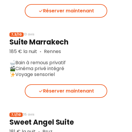
Réserver maintenant
7,3/10
13 avis
Suite Marrakech
185 € la nuit
Rennes
▪︎
Bain à remous privatif
Cinéma privé intégré
Voyage sensoriel
Réserver maintenant
7,1/10
35 avis
Sweet Angel Suite
181 € la nuit
Bruz
▪︎