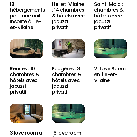
19
Ille-et-Vilaine
Saint-Malo :
hébergements
: 14 chambres
chambres &
pour une nuit
& hôtels avec
hôtels avec
insolite à Ille-
jacuzzi
jacuzzi
et-Vilaine
privatif
privatif
Rennes : 10
Fougères : 3
21 Love Room
chambres &
chambres &
en Ille-et-
hôtels avec
hôtels avec
Vilaine
jacuzzi
jacuzzi
privatif
privatif
3 love room à
16 love room