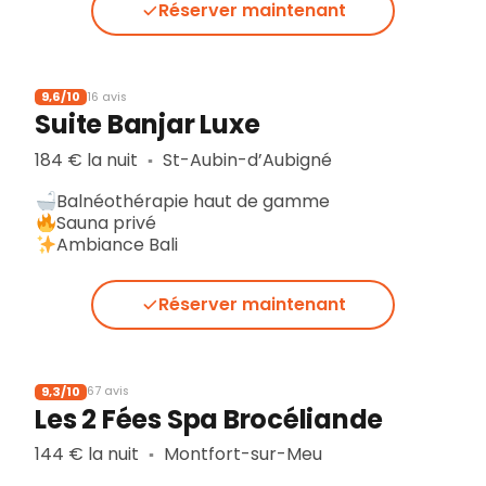
Réserver maintenant
9,6/10
16 avis
Suite Banjar Luxe
184 € la nuit
St-Aubin-d’Aubigné
▪︎
Balnéothérapie haut de gamme
Sauna privé
Ambiance Bali
Réserver maintenant
9,3/10
67 avis
Les 2 Fées Spa Brocéliande
144 € la nuit
Montfort-sur-Meu
▪︎