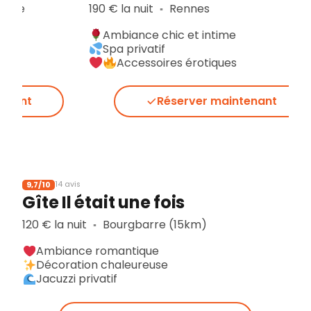
190 € la nuit
Rennes
270 € la
▪︎
Ambiance chic et intime
Mais
Spa privatif
Pisci
Accessoires érotiques
Pièce
Réserver maintenant
9,7/10
14 avis
Gîte Il était une fois
120 € la nuit
Bourgbarre (15km)
▪︎
Ambiance romantique
Décoration chaleureuse
Jacuzzi privatif