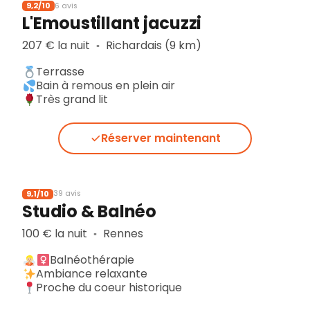
9,2/10
6 avis
L'Emoustillant jacuzzi
207 € la nuit
Richardais (9 km)
▪︎
Terrasse
Bain à remous en plein air
Très grand lit
Réserver maintenant
9,1/10
39 avis
Studio & Balnéo
100 € la nuit
Rennes
▪︎
Balnéothérapie
Ambiance relaxante
Proche du coeur historique