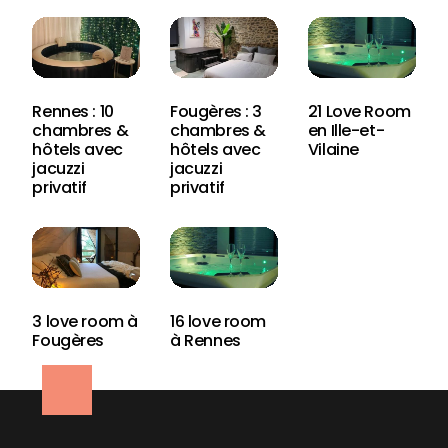
Rennes : 10
Fougères : 3
21 Love Room
chambres &
chambres &
en Ille-et-
hôtels avec
hôtels avec
Vilaine
jacuzzi
jacuzzi
privatif
privatif
3 love room à
16 love room
Fougères
à Rennes