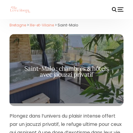
Bretagne
>
Ille-et-Vilaine
> Saint-Malo
HOT
Saint-Malo : chambres & hôtels
avec jacuzzi privatif
Plongez dans l’univers du plaisir intense offert
par un jacuzzi privatif, le refuge ultime pour ceux
qui aspirent à une dose d’exotisme dans leur vie